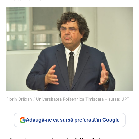
Florin Drăgan / Universitatea Politehnica Timisoara – sursa: UPT
Adaugă-ne ca sursă preferată în Google