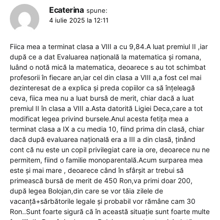
Ecaterina
spune:
4 iulie 2025 la 12:11
Fiica mea a terminat clasa a VIII a cu 9,84.A luat premiul II ,iar
după ce a dat Evaluarea națională la matematica și romana,
luând o notă mică la matematica, deoarece s au tot schimbat
profesorii în fiecare an,iar cel din clasa a VIII a,a fost cel mai
dezinteresat de a explica și preda copiilor ca să înțeleagă
ceva, fiica mea nu a luat bursă de merit, chiar dacă a luat
premiul II în clasa a VIII a.Asta datorită Ligiei Deca,care a tot
modificat legea privind bursele.Anul acesta fetița mea a
terminat clasa a IX a cu media 10, fiind prima din clasă, chiar
dacă după evaluarea națională era a III a din clasă, ținând
cont că nu este un copil privilegiat care ia ore, deoarece nu ne
permitem, fiind o familie monoparentală.Acum surparea mea
este și mai mare , deoarece când în sfârșit ar trebui să
primească bursă de merit de 450 Ron,va primi doar 200,
după legea Bolojan,din care se vor tăia zilele de
vacanță+sărbătorile legale și probabil vor rămâne cam 30
Ron..Sunt foarte sigură că în această situație sunt foarte multe