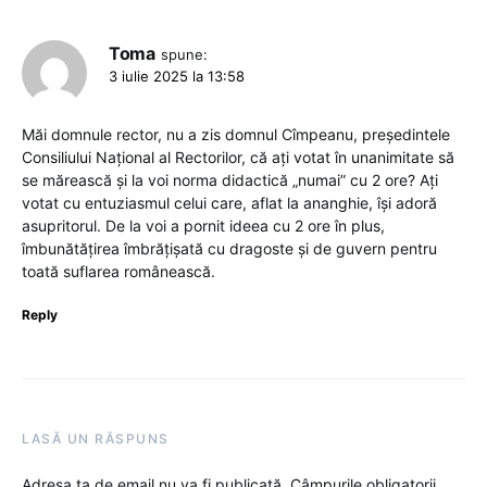
Toma
spune:
3 iulie 2025 la 13:58
Măi domnule rector, nu a zis domnul Cîmpeanu, președintele
Consiliului Național al Rectorilor, că ați votat în unanimitate să
se mărească și la voi norma didactică „numai” cu 2 ore? Ați
votat cu entuziasmul celui care, aflat la ananghie, își adoră
asupritorul. De la voi a pornit ideea cu 2 ore în plus,
îmbunătățirea îmbrățișată cu dragoste și de guvern pentru
toată suflarea românească.
Reply
LASĂ UN RĂSPUNS
Adresa ta de email nu va fi publicată.
Câmpurile obligatorii