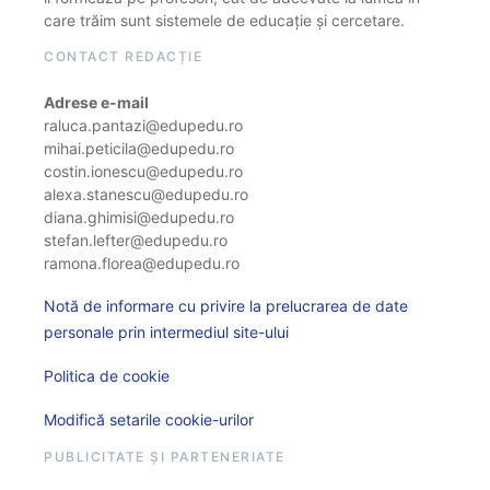
care trăim sunt sistemele de educație și cercetare.
CONTACT REDACȚIE
Adrese e-mail
raluca.pantazi@edupedu.ro
mihai.peticila@edupedu.ro
costin.ionescu@edupedu.ro
alexa.stanescu@edupedu.ro
diana.ghimisi@edupedu.ro
stefan.lefter@edupedu.ro
ramona.florea@edupedu.ro
Notă de informare cu privire la prelucrarea de date
personale prin intermediul site-ului
Politica de cookie
Modifică setarile cookie-urilor
PUBLICITATE ȘI PARTENERIATE