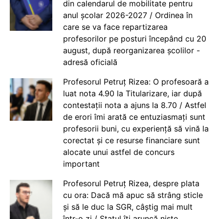
din calendarul de mobilitate pentru
anul școlar 2026-2027 / Ordinea în
care se va face repartizarea
profesorilor pe posturi începând cu 20
august, după reorganizarea școlilor -
adresă oficială
Profesorul Petruț Rizea: O profesoară a
luat nota 4.90 la Titularizare, iar după
contestații nota a ajuns la 8.70 / Astfel
de erori îmi arată ce entuziasmați sunt
profesorii buni, cu experiență să vină la
corectat și ce resurse financiare sunt
alocate unui astfel de concurs
important
Profesorul Petruț Rizea, despre plata
cu ora: Dacă mă apuc să strâng sticle
și să le duc la SGR, câștig mai mult
într-o zi / Statul îți aruncă niște