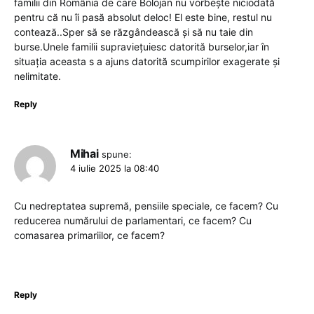
familii din România de care Bolojan nu vorbește niciodată
pentru că nu îi pasă absolut deloc! El este bine, restul nu
contează..Sper să se răzgândească și să nu taie din
burse.Unele familii supraviețuiesc datorită burselor,iar în
situația aceasta s a ajuns datorită scumpirilor exagerate și
nelimitate.
Reply
Mihai
spune:
4 iulie 2025 la 08:40
Cu nedreptatea supremă, pensiile speciale, ce facem? Cu
reducerea numărului de parlamentari, ce facem? Cu
comasarea primariilor, ce facem?
Reply