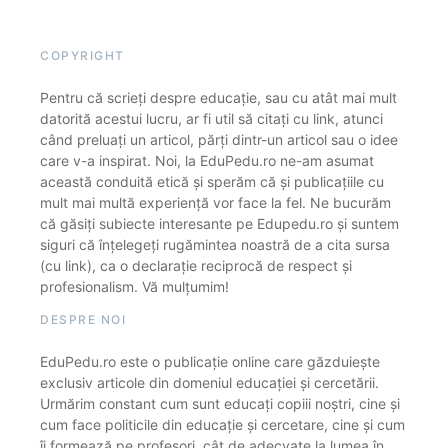
COPYRIGHT
Pentru că scrieți despre educație, sau cu atât mai mult
datorită acestui lucru, ar fi util să citați cu link, atunci
când preluați un articol, părți dintr-un articol sau o idee
care v-a inspirat. Noi, la EduPedu.ro ne-am asumat
această conduită etică și sperăm că și publicațiile cu
mult mai multă experiență vor face la fel. Ne bucurăm
că găsiți subiecte interesante pe Edupedu.ro și suntem
siguri că înțelegeți rugămintea noastră de a cita sursa
(cu link), ca o declarație reciprocă de respect și
profesionalism. Vă mulțumim!
DESPRE NOI
EduPedu.ro este o publicație online care găzduiește
exclusiv articole din domeniul educației și cercetării.
Urmărim constant cum sunt educați copiii noștri, cine și
cum face politicile din educație și cercetare, cine și cum
îi formează pe profesori, cât de adecvate la lumea în