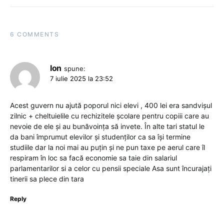
6 COMMENTS
Ion
spune:
7 iulie 2025 la 23:52
Acest guvern nu ajută poporul nici elevi , 400 lei era sandvișul
zilnic + cheltuielile cu rechizitele școlare pentru copiii care au
nevoie de ele și au bunăvoința să invete. În alte tari statul le
da bani împrumut elevilor și studenților ca sa își termine
studiile dar la noi mai au puțin și ne pun taxe pe aerul care îl
respiram în loc sa facă economie sa taie din salariul
parlamentarilor si a celor cu pensii speciale Asa sunt încurajați
tinerii sa plece din tara
Reply