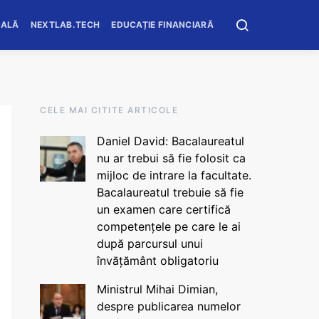
OALĂ
NEXTLAB.TECH
EDUCAȚIE FINANCIARĂ
CELE MAI CITITE ARTICOLE
Daniel David: Bacalaureatul
nu ar trebui să fie folosit ca
mijloc de intrare la facultate.
Bacalaureatul trebuie să fie
un examen care certifică
competențele pe care le ai
după parcursul unui
învățământ obligatoriu
Ministrul Mihai Dimian,
despre publicarea numelor