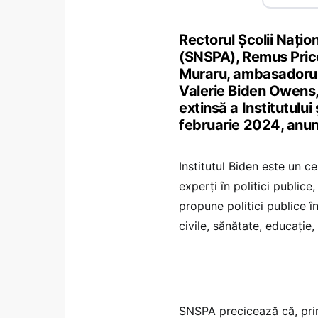
Rectorul Școlii Națion
(SNSPA), Remus Pricop
Muraru, ambasadorul 
Valerie Biden Owens, 
extinsă a Institutului
februarie 2024, anu
Institutul Biden este un c
experți în politici publice
propune politici publice î
civile, sănătate, educație,
SNSPA precicează că, prin