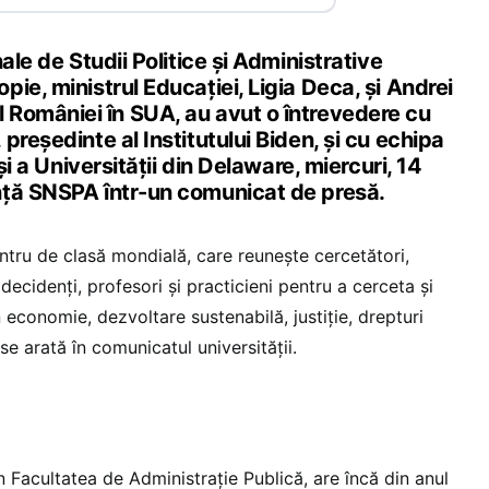
ale de Studii Politice și Administrative
ie, ministrul Educației, Ligia Deca, și Andrei
României în SUA, au avut o întrevedere cu
președinte al Institutului Biden, și cu echipa
 și a Universității din Delaware, miercuri, 14
nță SNSPA într-un comunicat de presă.
entru de clasă mondială, care reunește cercetători,
, decidenți, profesori și practicieni pentru a cerceta și
n economie, dezvoltare sustenabilă, justiție, drepturi
 se arată în comunicatul universității.
 Facultatea de Administraţie Publică, are încă din anul