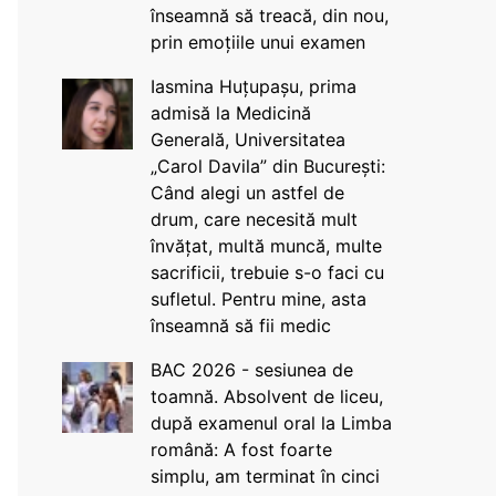
înseamnă să treacă, din nou,
prin emoțiile unui examen
Iasmina Huțupașu, prima
admisă la Medicină
Generală, Universitatea
„Carol Davila” din București:
Când alegi un astfel de
drum, care necesită mult
învățat, multă muncă, multe
sacrificii, trebuie s-o faci cu
sufletul. Pentru mine, asta
înseamnă să fii medic
BAC 2026 - sesiunea de
toamnă. Absolvent de liceu,
după examenul oral la Limba
română: A fost foarte
simplu, am terminat în cinci