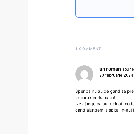
1 COMMENT
un roman
spune
20 februarie 2024 
Sper ca nu au de gand sa prei
creiere din Romania!
Ne ajunge ca au preluat modelu
cand ajungem la spital, n-au! N