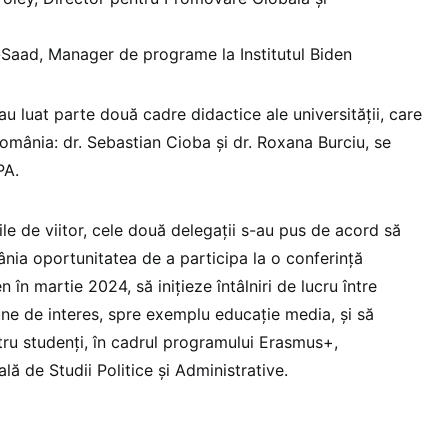
Saad, Manager de programe la Institutul Biden
au luat parte două cadre didactice ale universității, care
România: dr. Sebastian Cioba și dr. Roxana Burciu, se
PA.
ile de viitor, cele două delegații s-au pus de acord să
ânia oportunitatea de a participa la o conferință
n în martie 2024, să inițieze întâlniri de lucru între
e de interes, spre exemplu educație media, și să
tru studenți, în cadrul programului Erasmus+,
ă de Studii Politice și Administrative.