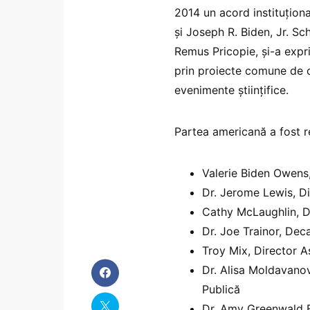
2014 un acord instituţion
şi Joseph R. Biden, Jr. Sc
Remus Pricopie, și-a expr
prin proiecte comune de c
evenimente științifice.
Partea americană a fost r
Valerie Biden Owens, 
Dr. Jerome Lewis, Dir
Cathy McLaughlin, Di
Dr. Joe Trainor, Deca
Troy Mix, Director As
Dr. Alisa Moldavanov
Publică
Dr. Amy Greenwald F