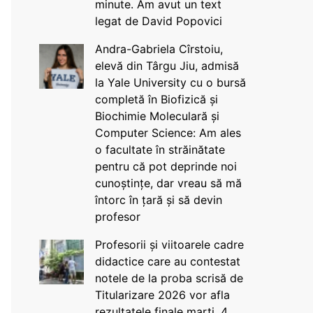
minute. Am avut un text
legat de David Popovici
Andra-Gabriela Cîrstoiu,
elevă din Târgu Jiu, admisă
la Yale University cu o bursă
completă în Biofizică și
Biochimie Moleculară și
Computer Science: Am ales
o facultate în străinătate
pentru că pot deprinde noi
cunoștințe, dar vreau să mă
întorc în țară și să devin
profesor
Profesorii și viitoarele cadre
didactice care au contestat
notele de la proba scrisă de
Titularizare 2026 vor afla
rezultatele finale marți, 4