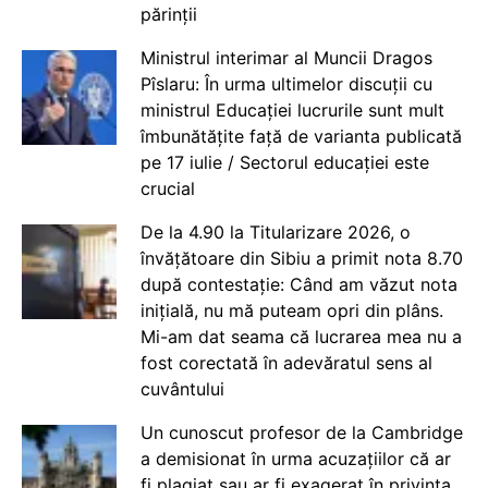
părinții
Ministrul interimar al Muncii Dragos
Pîslaru: În urma ultimelor discuții cu
ministrul Educației lucrurile sunt mult
îmbunătățite față de varianta publicată
pe 17 iulie / Sectorul educației este
crucial
De la 4.90 la Titularizare 2026, o
învățătoare din Sibiu a primit nota 8.70
după contestație: Când am văzut nota
inițială, nu mă puteam opri din plâns.
Mi-am dat seama că lucrarea mea nu a
fost corectată în adevăratul sens al
cuvântului
Un cunoscut profesor de la Cambridge
a demisionat în urma acuzațiilor că ar
fi plagiat sau ar fi exagerat în privința