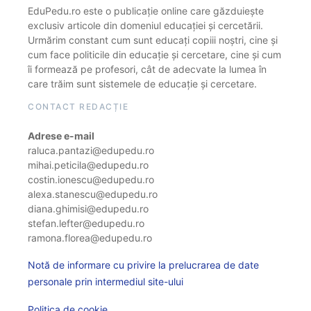
EduPedu.ro este o publicație online care găzduiește
exclusiv articole din domeniul educației și cercetării.
Urmărim constant cum sunt educați copiii noștri, cine și
cum face politicile din educație și cercetare, cine și cum
îi formează pe profesori, cât de adecvate la lumea în
care trăim sunt sistemele de educație și cercetare.
CONTACT REDACȚIE
Adrese e-mail
raluca.pantazi@edupedu.ro
mihai.peticila@edupedu.ro
costin.ionescu@edupedu.ro
alexa.stanescu@edupedu.ro
diana.ghimisi@edupedu.ro
stefan.lefter@edupedu.ro
ramona.florea@edupedu.ro
Notă de informare cu privire la prelucrarea de date
personale prin intermediul site-ului
Politica de cookie