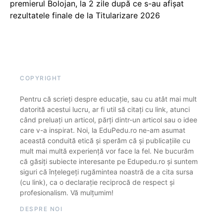
premierul Bolojan, la 2 zile după ce s-au afișat
rezultatele finale de la Titularizare 2026
COPYRIGHT
Pentru că scrieți despre educație, sau cu atât mai mult
datorită acestui lucru, ar fi util să citați cu link, atunci
când preluați un articol, părți dintr-un articol sau o idee
care v-a inspirat. Noi, la EduPedu.ro ne-am asumat
această conduită etică și sperăm că și publicațiile cu
mult mai multă experiență vor face la fel. Ne bucurăm
că găsiți subiecte interesante pe Edupedu.ro și suntem
siguri că înțelegeți rugămintea noastră de a cita sursa
(cu link), ca o declarație reciprocă de respect și
profesionalism. Vă mulțumim!
DESPRE NOI