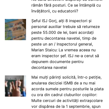
rămân fără posturi. Ce se întâmplă cu
învățătorii, cu educatorii?
Șeful ISJ Gorj, alți 8 inspectori și
personal auxiliar trebuie să returneze
peste 55.000 de lei, bani acordați
pentru decontarea navetei, timp de
peste un an / Inspectorul general,
Marian Staicu: La vremea aceea nu
eram inspector șef. ISJ ne-a cerut să
depunem documente pentru
decontarea navetei
Mai mulți părinți solicită, într-o petiție,
anularea deciziei ISMB de a nu mai
acorda sumele pentru posturile la plata
cu ora din cadrul cluburilor copiilor:
Multe cercuri de activități extrașcolare
vor dispărea de la 1 septembrie, spun