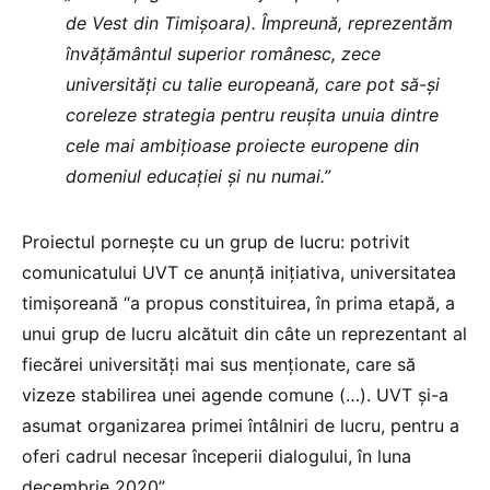
de Vest din Timișoara). Împreună, reprezentăm
învăţământul superior românesc, zece
universități cu talie europeană, care pot să-și
coreleze strategia pentru reușita unuia dintre
cele mai ambiţioase proiecte europene din
domeniul educaţiei şi nu numai.”
Proiectul pornește cu un grup de lucru: potrivit
comunicatului UVT ce anunță inițiativa, universitatea
timișoreană “a propus constituirea, în prima etapă, a
unui grup de lucru alcătuit din câte un reprezentant al
fiecărei universităţi mai sus menţionate, care să
vizeze stabilirea unei agende comune (…). UVT și-a
asumat organizarea primei întâlniri de lucru, pentru a
oferi cadrul necesar începerii dialogului, în luna
decembrie 2020”.