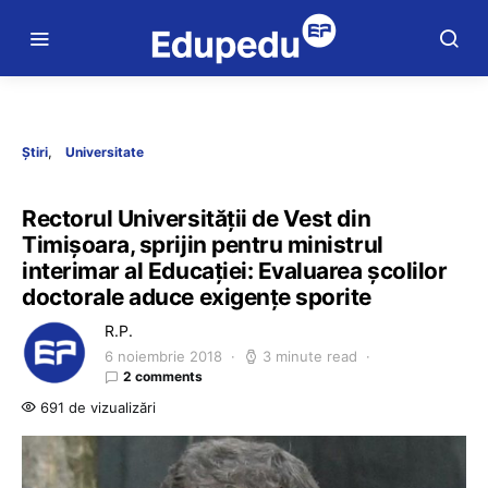
Știri
Universitate
Rectorul Universității de Vest din
Timișoara, sprijin pentru ministrul
interimar al Educației: Evaluarea școlilor
doctorale aduce exigențe sporite
R.P.
6 noiembrie 2018
3 minute read
2 comments
691 de vizualizări