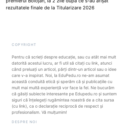
premierul Bolojan, la 2 zile după ce s-au afișat
rezultatele finale de la Titularizare 2026
COPYRIGHT
Pentru că scrieți despre educație, sau cu atât mai mult
datorită acestui lucru, ar fi util să citați cu link, atunci
când preluați un articol, părți dintr-un articol sau o idee
care v-a inspirat. Noi, la EduPedu.ro ne-am asumat
această conduită etică și sperăm că și publicațiile cu
mult mai multă experiență vor face la fel. Ne bucurăm
că găsiți subiecte interesante pe Edupedu.ro și suntem
siguri că înțelegeți rugămintea noastră de a cita sursa
(cu link), ca o declarație reciprocă de respect și
profesionalism. Vă mulțumim!
DESPRE NOI