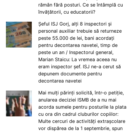
rămân fără posturi. Ce se întâmplă cu
învățătorii, cu educatorii?
Șeful ISJ Gorj, alți 8 inspectori și
personal auxiliar trebuie să returneze
peste 55.000 de lei, bani acordați
pentru decontarea navetei, timp de
peste un an / Inspectorul general,
Marian Staicu: La vremea aceea nu
eram inspector șef. ISJ ne-a cerut să
depunem documente pentru
decontarea navetei
Mai mulți părinți solicită, într-o petiție,
anularea deciziei ISMB de a nu mai
acorda sumele pentru posturile la plata
cu ora din cadrul cluburilor copiilor:
Multe cercuri de activități extrașcolare
vor dispărea de la 1 septembrie, spun