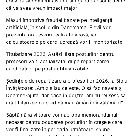
convins să continui / Nu m-am gândit absolut deloc
că va avea vreun impact major
Măsuri împotriva fraudei bazate pe inteligență
artificială, în școlile din Danemarca: Elevii vor
prezenta oral eseuri realizate acasă, iar
calculatoarele pe care lucrează vor fi monitorizate
Titularizare 2026. Astăzi, lista posturilor pentru
profesori va fi actualizată, după repartizarea
candidaților pe posturi titularizabile
Ședințele de repartizare a profesorilor 2026, la Sibiu.
Învățătoare: „Am zis iau ce este. O să fac naveta și
Doamne-ajută, dar dacă în doi,trei ani nu reușesc să
mă titularizez nu cred că mai rămân în învățământ”
Săptămâna viitoare vom aproba memorandumul
necesar pentru ocuparea posturilor în creșele care
vor fi finalizate în perioada următoare, spune