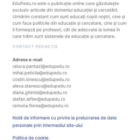
EduPedu.ro este o publicație online care găzduiește
exclusiv articole din domeniul educației și cercetării.
Urmărim constant cum sunt educați copiii noștri, cine și
cum face politicile din educație și cercetare, cine și cum
îi formează pe profesori, cât de adecvate la lumea în
care trăim sunt sistemele de educație și cercetare.
CONTACT REDACȚIE
Adrese e-mail
raluca.pantazi@edupedu.ro
mihai.peticila@edupedu.ro
costin.ionescu@edupedu.ro
alexa.stanescu@edupedu.ro
diana.ghimisi@edupedu.ro
stefan.lefter@edupedu.ro
ramona.florea@edupedu.ro
Notă de informare cu privire la prelucrarea de date
personale prin intermediul site-ului
Politica de cookie