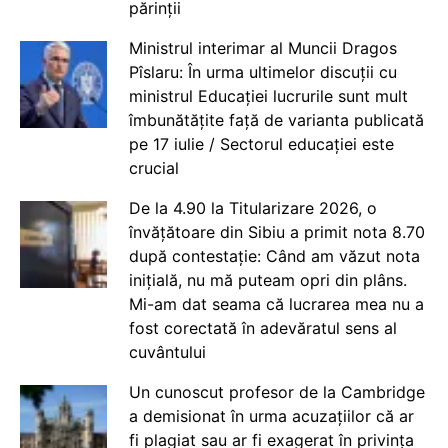
părinții
Ministrul interimar al Muncii Dragos
Pîslaru: În urma ultimelor discuții cu
ministrul Educației lucrurile sunt mult
îmbunătățite față de varianta publicată
pe 17 iulie / Sectorul educației este
crucial
De la 4.90 la Titularizare 2026, o
învățătoare din Sibiu a primit nota 8.70
după contestație: Când am văzut nota
inițială, nu mă puteam opri din plâns.
Mi-am dat seama că lucrarea mea nu a
fost corectată în adevăratul sens al
cuvântului
Un cunoscut profesor de la Cambridge
a demisionat în urma acuzațiilor că ar
fi plagiat sau ar fi exagerat în privința