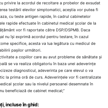
cu privire la acordul de recoltare a probelor de exsudat
rea testării elevilor simptomatici, aceștia vor putea fi
 faza, cu teste antigen rapide, în cadrul cabinetelor
ele rapide efectuate în cabinetul medical școlar de la
învățământ vor fi raportate către DSP/DSPMB. Daca
gal nu își exprimă acordul pentru testare, în cazul
tome specifice, acesta va lua legătura cu medicul de
bilirii pașilor următori.
ctivitate a copiilor care au avut probleme de sănătate şi
oală se va realiza obligatoriu în baza unei adeverinţe
cizeze diagnosticul, adeverinta pe care elevul o va
ic la prima oră de curs. Adeverinţele vor fi centralizate
medical şcolar sau la nivelul persoanei desemnate în
 nu beneficiază de cabinet medical;”
i, incluse în ghid: