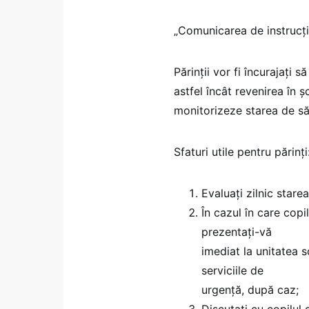
„Comunicarea de instrucţiu
Părinţii vor fi încurajaţi 
astfel încât revenirea în şc
monitorizeze starea de să
Sfaturi utile pentru părinţi
Evaluaţi zilnic stare
În cazul în care cop
prezentați-vă
imediat la unitatea s
serviciile de
urgenţă, după caz;
Discutati cu copilul