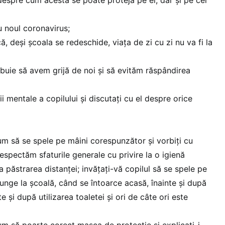
u noul coronavirus;
că, deşi şcoala se redeschide, viaţa de zi cu zi nu va fi la
ebuie să avem grijă de noi şi să evităm răspândirea
ii mentale a copilului şi discutaţi cu el despre orice
cum să se spele pe mâini corespunzător şi vorbiţi cu
spectăm sfaturile generale cu privire la o igienă
 păstrarea distanţei; invăţaţi-vă copilul să se spele pe
junge la şcoală, când se întoarce acasă, înainte şi după
e şi după utilizarea toaletei şi ori de câte ori este
cum să poarte corect masca de protecţie şi explicaţi-i