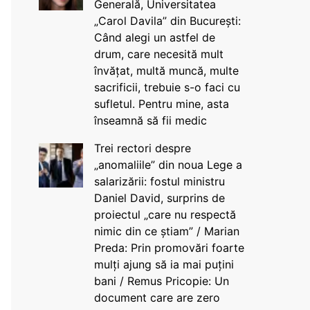
Generală, Universitatea
„Carol Davila” din București:
Când alegi un astfel de
drum, care necesită mult
învățat, multă muncă, multe
sacrificii, trebuie s-o faci cu
sufletul. Pentru mine, asta
înseamnă să fii medic
Trei rectori despre
„anomaliile” din noua Lege a
salarizării: fostul ministru
Daniel David, surprins de
proiectul „care nu respectă
nimic din ce știam” / Marian
Preda: Prin promovări foarte
mulți ajung să ia mai puțini
bani / Remus Pricopie: Un
document care are zero