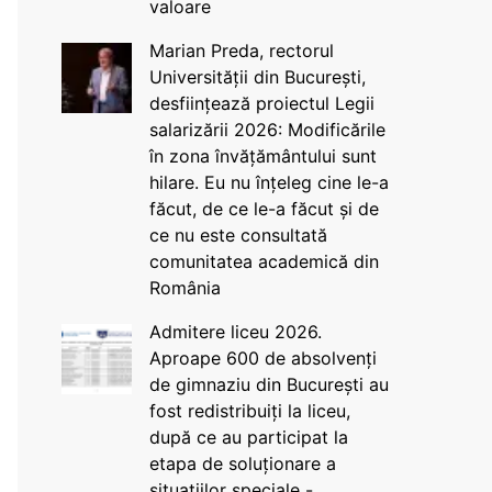
valoare
Marian Preda, rectorul
Universității din București,
desființează proiectul Legii
salarizării 2026: Modificările
în zona învățământului sunt
hilare. Eu nu înțeleg cine le-a
făcut, de ce le-a făcut și de
ce nu este consultată
comunitatea academică din
România
Admitere liceu 2026.
Aproape 600 de absolvenți
de gimnaziu din București au
fost redistribuiți la liceu,
după ce au participat la
etapa de soluționare a
situațiilor speciale -