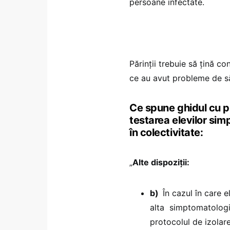
persoane infectate.
Părinții trebuie să țină co
ce au avut probleme de să
Ce spune ghidul cu pr
testarea elevilor sim
în colectivitate:
„
Alte dispoziții:
b)
În cazul în care e
alta simptomatologie
protocolul de izolar