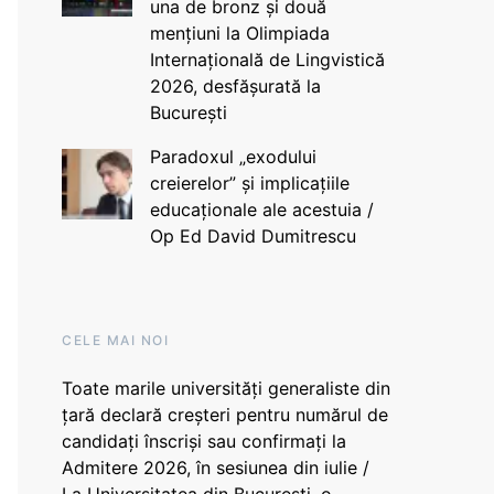
una de bronz și două
mențiuni la Olimpiada
Internațională de Lingvistică
2026, desfășurată la
București
Paradoxul „exodului
creierelor” și implicațiile
educaționale ale acestuia /
Op Ed David Dumitrescu
CELE MAI NOI
Toate marile universități generaliste din
țară declară creșteri pentru numărul de
candidați înscriși sau confirmați la
Admitere 2026, în sesiunea din iulie /