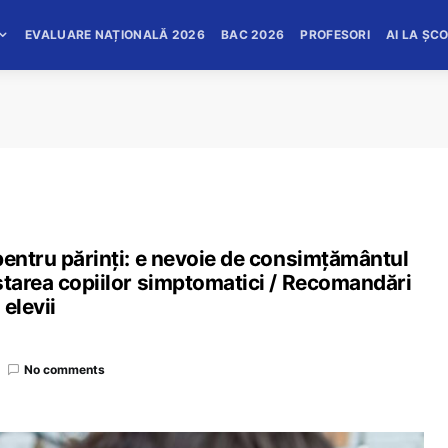
EVALUARE NAȚIONALĂ 2026
BAC 2026
PROFESORI
AI LA ȘC
pentru părinți: e nevoie de consimțământul
starea copiilor simptomatici / Recomandări
elevii
No comments