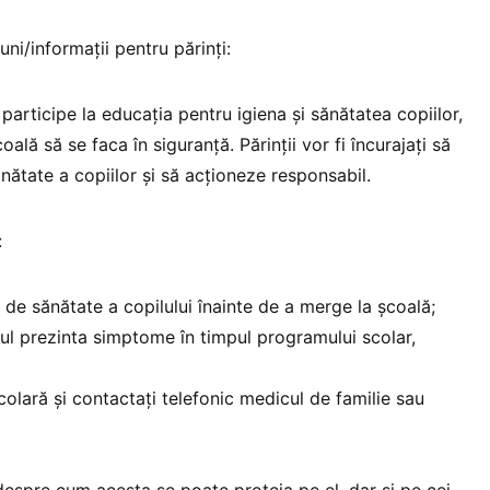
ni/informaţii pentru părinţi:
să participe la educaţia pentru igiena şi sănătatea copiilor,
oală să se faca în siguranţă. Părinţii vor fi încurajaţi să
nătate a copiilor şi să acţioneze responsabil.
:
a de sănătate a copilului înainte de a merge la şcoală;
ilul prezinta simptome în timpul programului scolar,
colară şi contactaţi telefonic medicul de familie sau
 despre cum acesta se poate proteja pe el, dar şi pe cei