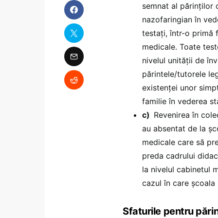
semnat al părinților 
nazofaringian în vede
testați, într-o primă
medicale. Toate test
nivelul unității de 
părintele/tutorele le
existenței unor simp
familie în vederea sta
c)
Revenirea în cole
au absentat de la şc
medicale care să pre
preda cadrului didact
la nivelul cabinetul 
cazul în care şcoala
Sfaturile pentru părinț