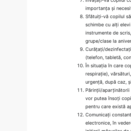
importanţa şi necesit
Sfătuiţi-vă copilul 
schimbe cu alţi elevi
instrumente de scris, 
grupe/clase la aniver
Curăţaţi/dezinfectaţi
(telefon, tabletă, co
În situaţia în care co
respiraţie), vărsătur
urgenţă, după caz, şi
Părinţii/aparţinători
vor putea însoţi copi
pentru care există a
Comunicați constant 
electronice, în veder
iniţierii măsurilor de