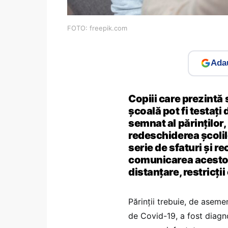
FOTO: freepik.com
Adau
Copiii care prezintă
școală pot fi testaț
semnat al părinților
redeschiderea școlil
serie de sfaturi și r
comunicarea acestora
distanțare, restricți
Părinții trebuie, de asem
de Covid-19, a fost diagn