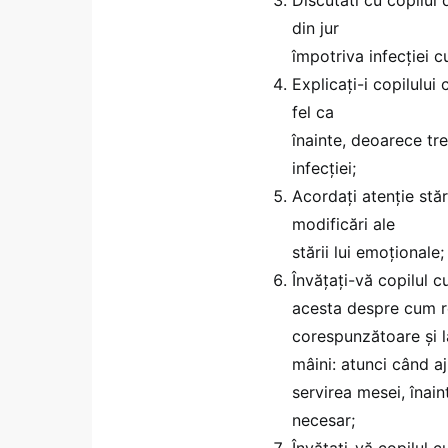
din jur
împotriva infecţiei c
Explicaţi-i copilului 
fel ca
înainte, deoarece tr
infecţiei;
Acordaţi atenţie stăr
modificări ale
stării lui emoţionale;
Învăţaţi-vă copilul 
acesta despre cum re
corespunzătoare şi la
mâini: atunci când a
servirea mesei, înaint
necesar;
Învăţaţi-vă copilul 