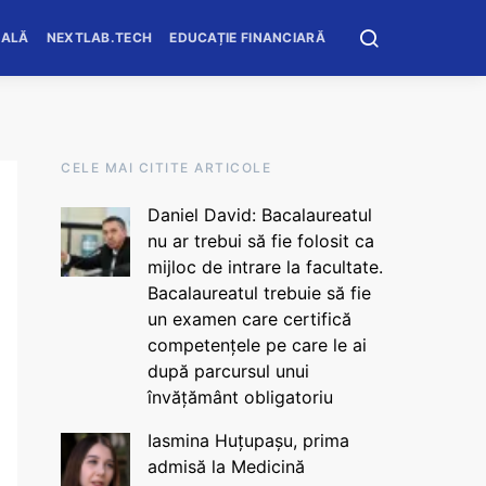
OALĂ
NEXTLAB.TECH
EDUCAȚIE FINANCIARĂ
CELE MAI CITITE ARTICOLE
Daniel David: Bacalaureatul
nu ar trebui să fie folosit ca
mijloc de intrare la facultate.
Bacalaureatul trebuie să fie
un examen care certifică
competențele pe care le ai
după parcursul unui
învățământ obligatoriu
Iasmina Huțupașu, prima
admisă la Medicină