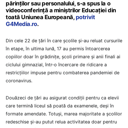
părinţilor sau personalului, s-a spus la o
videoconferinţă a miniştrilor Educaţiei din
toată Uniunea Europeană,
potrivit
G4Media.ro
.
Din cele 22 de ţări în care şcolile şi-au reluat cursurile
în etape, în ultima lună, 17 au permis întoarcerea
copiilor doar în grădiniţe, şcoli primare şi anii finali ai
ciclului gimnazial, într-o încercare de ridicare a
restricţiilor impuse pentru combaterea pandemiei de
coronavirus.
Douăzeci de ţări au asigurat condiţii pentru ca elevii
care termină liceul să poată da examenele, deşi în
formate amendate. Totuşi, marea majoritate a şcolilor
redeschise şi-au putut relua activitatea doar pentru