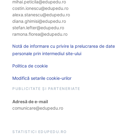
mihai.peticila@edupedu.ro
costin.ionescu@edupedu.ro
alexa.stanescu@edupedu.ro
diana.ghimisi@edupedu.ro
stefan.lefter@edupedu.ro
ramona.florea@edupedu.ro
Notă de informare cu privire la prelucrarea de date
personale prin intermediul site-ului
Politica de cookie
Modifică setarile cookie-urilor
PUBLICITATE ȘI PARTENERIATE
Adresă de e-mail
comunicare@edupedu.ro
STATISTICI EDUPEDU.RO