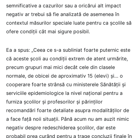
semnificative a cazurilor sau a oricărui alt impact
negativ ar trebui să fie analizată de asemenea în
contextul măsurilor speciale luate pentru ca şcolile să
ofere condiţii cât mai sigure posibil.
Ea a spus: „Ceea ce s-a subliniat foarte puternic este
că aceste şcoli au condiţii extrem de atent urmărite,
precum grupuri mai mici decât cele din clasele
normale, de obicei de aproximativ 15 (elevi) şi… o
cooperare foarte strânsă cu ministerele Sănătăţii şi
serviciile epidemiologice la nivel naţional pentru a
furniza şcolilor şi profesorilor şi părinţilor
recomandări foarte detaliate asupra modalităţilor de
a face faţă noii situaţii. Până acum nu am auzit nimic
negativ despre redeschiderea şcolilor, dar este
probabil prea curând pentru a trage concluzii finale în