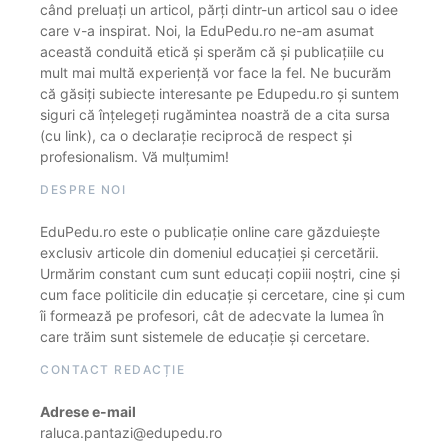
când preluați un articol, părți dintr-un articol sau o idee
care v-a inspirat. Noi, la EduPedu.ro ne-am asumat
această conduită etică și sperăm că și publicațiile cu
mult mai multă experiență vor face la fel. Ne bucurăm
că găsiți subiecte interesante pe Edupedu.ro și suntem
siguri că înțelegeți rugămintea noastră de a cita sursa
(cu link), ca o declarație reciprocă de respect și
profesionalism. Vă mulțumim!
DESPRE NOI
EduPedu.ro este o publicație online care găzduiește
exclusiv articole din domeniul educației și cercetării.
Urmărim constant cum sunt educați copiii noștri, cine și
cum face politicile din educație și cercetare, cine și cum
îi formează pe profesori, cât de adecvate la lumea în
care trăim sunt sistemele de educație și cercetare.
CONTACT REDACȚIE
Adrese e-mail
raluca.pantazi@edupedu.ro