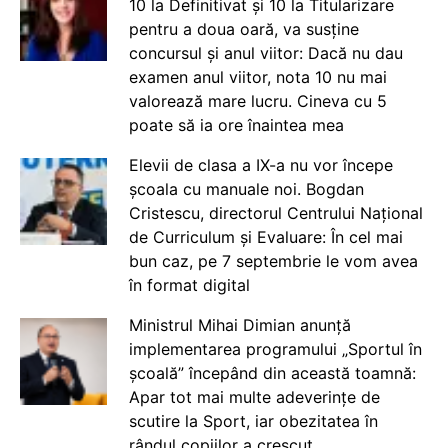
10 la Definitivat și 10 la Titularizare
pentru a doua oară, va susține
concursul și anul viitor: Dacă nu dau
examen anul viitor, nota 10 nu mai
valorează mare lucru. Cineva cu 5
poate să ia ore înaintea mea
Elevii de clasa a IX-a nu vor începe
școala cu manuale noi. Bogdan
Cristescu, directorul Centrului Național
de Curriculum și Evaluare: În cel mai
bun caz, pe 7 septembrie le vom avea
în format digital
Ministrul Mihai Dimian anunță
implementarea programului „Sportul în
școală” începând din această toamnă:
Apar tot mai multe adeverințe de
scutire la Sport, iar obezitatea în
rândul copiilor a crescut