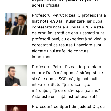
adresă oficială
Profesorul Petruț Rizea: O profesoară a
luat nota 4.90 la Titularizare, iar după
contestații nota a ajuns la 8.70 / Astfel
de erori îmi arată ce entuziasmați sunt
profesorii buni, cu experiență să vină la
corectat și ce resurse financiare sunt
alocate unui astfel de concurs
important
Profesorul Petruț Rizea, despre plata
cu ora: Dacă mă apuc să strâng sticle
și să le duc la SGR, câștig mai mult
într-o zi / Statul îți aruncă niște
mărunțiș și îți cere să-i spui „salariu”.
Asta este umilință instituționalizată
Profesoară de Sport din județul Olt, cu