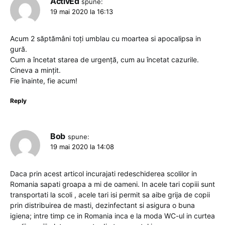
ActivEd
spune:
19 mai 2020 la 16:13
Acum 2 săptămâni toți umblau cu moartea si apocalipsa in
gură.
Cum a încetat starea de urgență, cum au încetat cazurile.
Cineva a mințit.
Fie înainte, fie acum!
Reply
Bob
spune:
19 mai 2020 la 14:08
Daca prin acest articol incurajati redeschiderea scolilor in
Romania sapati groapa a mi de oameni. In acele tari copiii sunt
transportati la scoli , acele tari isi permit sa aibe grija de copii
prin distribuirea de masti, dezinfectant si asigura o buna
igiena; intre timp ce in Romania inca e la moda WC-ul in curtea