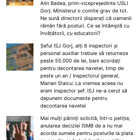
Alin Badea, prim-vicepreședinte USLI
Gorj: Ministerul o comite grav de tot.
Ne sună directorii disperați că oamenii
rămân fără posturi. Ce se întâmplă cu
învățătorii, cu educatorii?
Șeful ISJ Gorj, alți 8 inspectori și
personal auxiliar trebuie să returneze
peste 55.000 de lei, bani acordați
pentru decontarea navetei, timp de
peste un an / Inspectorul general,
Marian Staicu: La vremea aceea nu
eram inspector șef. ISJ ne-a cerut să
depunem documente pentru
decontarea navetei
Mai mulți părinți solicită, într-o petiție,
anularea deciziei ISMB de a nu mai
acorda sumele pentru posturile la plata