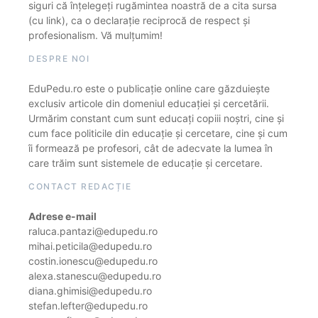
siguri că înțelegeți rugămintea noastră de a cita sursa
(cu link), ca o declarație reciprocă de respect și
profesionalism. Vă mulțumim!
DESPRE NOI
EduPedu.ro este o publicație online care găzduiește
exclusiv articole din domeniul educației și cercetării.
Urmărim constant cum sunt educați copiii noștri, cine și
cum face politicile din educație și cercetare, cine și cum
îi formează pe profesori, cât de adecvate la lumea în
care trăim sunt sistemele de educație și cercetare.
CONTACT REDACȚIE
Adrese e-mail
raluca.pantazi@edupedu.ro
mihai.peticila@edupedu.ro
costin.ionescu@edupedu.ro
alexa.stanescu@edupedu.ro
diana.ghimisi@edupedu.ro
stefan.lefter@edupedu.ro