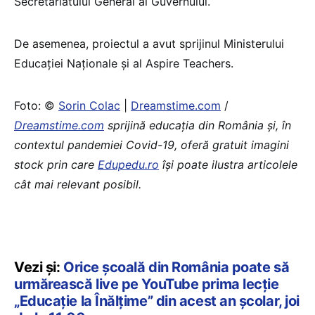
Secretariatului General al Guvernului.
De asemenea, proiectul a avut sprijinul Ministerului
Educației Naționale și al Aspire Teachers.
Foto: ©
Sorin Colac
|
Dreamstime.com
/
Dreamstime.com
sprijină educaţia din România şi, în
contextul pandemiei Covid-19, oferă gratuit imagini
stock prin care
Edupedu.ro
îşi poate ilustra articolele
cât mai relevant posibil.
Vezi și:
Orice școală din România poate să
urmărească live pe YouTube prima lecție
„Educație la Înălțime” din acest an școlar, joi