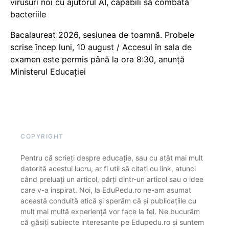
virusuri noi cu ajutorul AI, capabili să combată
bacteriile
Bacalaureat 2026, sesiunea de toamnă. Probele
scrise încep luni, 10 august / Accesul în sala de
examen este permis până la ora 8:30, anunță
Ministerul Educației
COPYRIGHT
Pentru că scrieți despre educație, sau cu atât mai mult
datorită acestui lucru, ar fi util să citați cu link, atunci
când preluați un articol, părți dintr-un articol sau o idee
care v-a inspirat. Noi, la EduPedu.ro ne-am asumat
această conduită etică și sperăm că și publicațiile cu
mult mai multă experiență vor face la fel. Ne bucurăm
că găsiți subiecte interesante pe Edupedu.ro și suntem