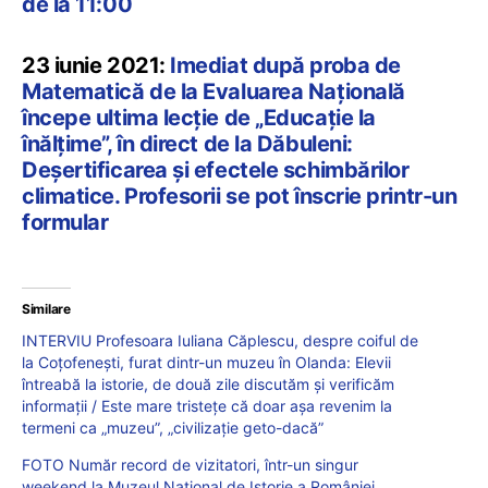
de la 11:00
23 iunie 2021:
Imediat după proba de
Matematică de la Evaluarea Națională
începe ultima lecție de „Educație la
înălțime”, în direct de la Dăbuleni:
Deșertificarea și efectele schimbărilor
climatice. Profesorii se pot înscrie printr-un
formular
Similare
INTERVIU Profesoara Iuliana Căplescu, despre coiful de
la Coțofenești, furat dintr-un muzeu în Olanda: Elevii
întreabă la istorie, de două zile discutăm și verificăm
informații / Este mare tristețe că doar așa revenim la
termeni ca „muzeu”, „civilizație geto-dacă”
FOTO Număr record de vizitatori, într-un singur
weekend la Muzeul Național de Istorie a României