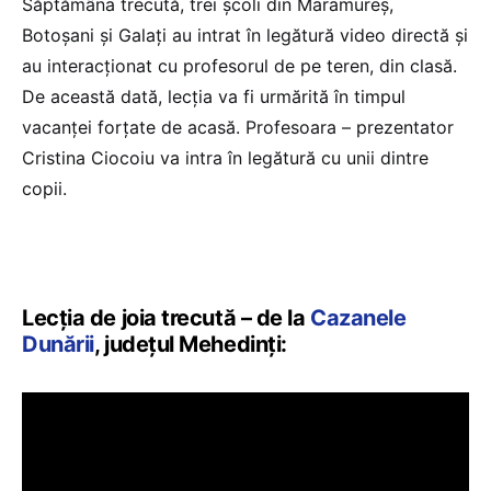
Săptămâna trecută, trei școli din Maramureș,
Botoşani și Galați au intrat în legătură video directă și
au interacționat cu profesorul de pe teren, din clasă.
De această dată, lecția va fi urmărită în timpul
vacanței forțate de acasă. Profesoara – prezentator
Cristina Ciocoiu va intra în legătură cu unii dintre
copii.
Lecția de joia trecută – de la
Cazanele
Dunării
, județul Mehedinți: