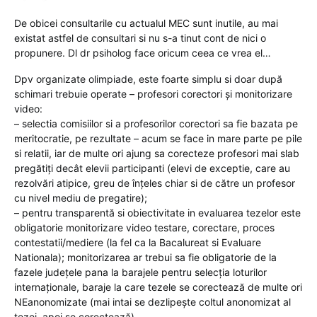
De obicei consultarile cu actualul MEC sunt inutile, au mai
existat astfel de consultari si nu s-a tinut cont de nici o
propunere. Dl dr psiholog face oricum ceea ce vrea el…
Dpv organizate olimpiade, este foarte simplu si doar după
schimari trebuie operate – profesori corectori și monitorizare
video:
– selectia comisiilor si a profesorilor corectori sa fie bazata pe
meritocratie, pe rezultate – acum se face in mare parte pe pile
si relatii, iar de multe ori ajung sa corecteze profesori mai slab
pregătiți decât elevii participanti (elevi de exceptie, care au
rezolvări atipice, greu de înțeles chiar si de către un profesor
cu nivel mediu de pregatire);
– pentru transparentă si obiectivitate in evaluarea tezelor este
obligatorie monitorizare video testare, corectare, proces
contestatii/mediere (la fel ca la Bacalureat si Evaluare
Nationala); monitorizarea ar trebui sa fie obligatorie de la
fazele județele pana la barajele pentru selecția loturilor
internaționale, baraje la care tezele se corectează de multe ori
NEanonomizate (mai intai se dezlipește coltul anonomizat al
tezei, apoi se corectează).