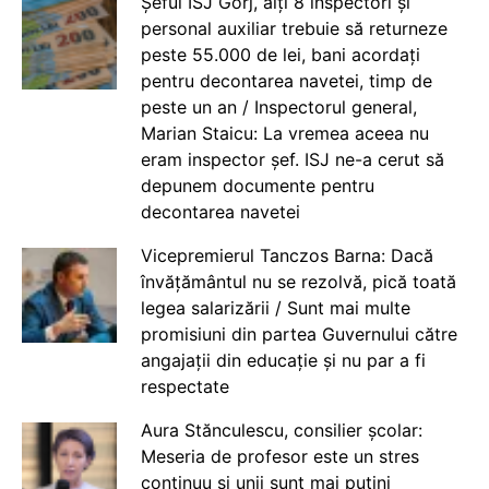
Șeful ISJ Gorj, alți 8 inspectori și
personal auxiliar trebuie să returneze
peste 55.000 de lei, bani acordați
pentru decontarea navetei, timp de
peste un an / Inspectorul general,
Marian Staicu: La vremea aceea nu
eram inspector șef. ISJ ne-a cerut să
depunem documente pentru
decontarea navetei
Vicepremierul Tanczos Barna: Dacă
învățământul nu se rezolvă, pică toată
legea salarizării / Sunt mai multe
promisiuni din partea Guvernului către
angajații din educație și nu par a fi
respectate
Aura Stănculescu, consilier școlar:
Meseria de profesor este un stres
continuu și unii sunt mai puțini