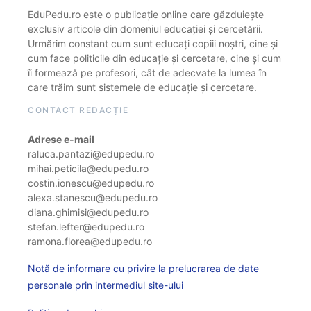
EduPedu.ro este o publicație online care găzduiește
exclusiv articole din domeniul educației și cercetării.
Urmărim constant cum sunt educați copiii noștri, cine și
cum face politicile din educație și cercetare, cine și cum
îi formează pe profesori, cât de adecvate la lumea în
care trăim sunt sistemele de educație și cercetare.
CONTACT REDACȚIE
Adrese e-mail
raluca.pantazi@edupedu.ro
mihai.peticila@edupedu.ro
costin.ionescu@edupedu.ro
alexa.stanescu@edupedu.ro
diana.ghimisi@edupedu.ro
stefan.lefter@edupedu.ro
ramona.florea@edupedu.ro
Notă de informare cu privire la prelucrarea de date
personale prin intermediul site-ului