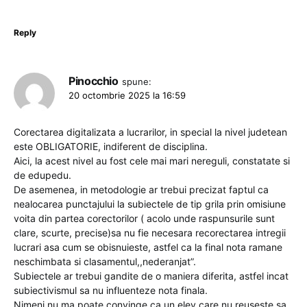
Reply
Pinocchio
spune:
20 octombrie 2025 la 16:59
Corectarea digitalizata a lucrarilor, in special la nivel judetean
este OBLIGATORIE, indiferent de disciplina.
Aici, la acest nivel au fost cele mai mari nereguli, constatate si
de edupedu.
De asemenea, in metodologie ar trebui precizat faptul ca
nealocarea punctajului la subiectele de tip grila prin omisiune
voita din partea corectorilor ( acolo unde raspunsurile sunt
clare, scurte, precise)sa nu fie necesara recorectarea intregii
lucrari asa cum se obisnuieste, astfel ca la final nota ramane
neschimbata si clasamentul,,nederanjat”.
Subiectele ar trebui gandite de o maniera diferita, astfel incat
subiectivismul sa nu influenteze nota finala.
Nimeni nu ma poate convinge ca un elev care nu reuseste sa