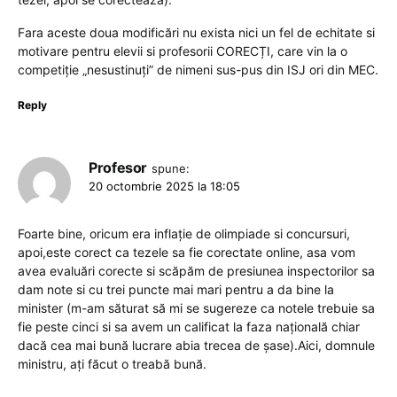
Fara aceste doua modificări nu exista nici un fel de echitate si
motivare pentru elevii si profesorii CORECȚI, care vin la o
competiție „nesustinuți” de nimeni sus-pus din ISJ ori din MEC.
Reply
Profesor
spune:
20 octombrie 2025 la 18:05
Foarte bine, oricum era inflație de olimpiade si concursuri,
apoi,este corect ca tezele sa fie corectate online, asa vom
avea evaluări corecte si scăpăm de presiunea inspectorilor sa
dam note si cu trei puncte mai mari pentru a da bine la
minister (m-am săturat să mi se sugereze ca notele trebuie sa
fie peste cinci si sa avem un calificat la faza națională chiar
dacă cea mai bună lucrare abia trecea de șase).Aici, domnule
ministru, ați făcut o treabă bună.