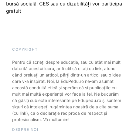
bursă socială, CES sau cu dizabilităţi vor participa
gratuit
COPYRIGHT
Pentru că scrieți despre educație, sau cu atât mai mult
datorită acestui lucru, ar fi util să citați cu link, atunci
când preluați un articol, părți dintr-un articol sau o idee
care v-a inspirat. Noi, la EduPedu.ro ne-am asumat
această conduită etică și sperăm că și publicațiile cu
mult mai multă experiență vor face la fel. Ne bucurăm
că găsiți subiecte interesante pe Edupedu.ro și suntem
siguri că înțelegeți rugămintea noastră de a cita sursa
(cu link), ca o declarație reciprocă de respect și
profesionalism. Vă mulțumim!
DESPRE NOI