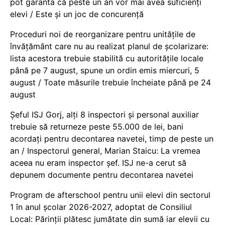
pot garanta că peste un an vor mai avea suficienți
elevi / Este și un joc de concurență
Proceduri noi de reorganizare pentru unitățile de
învățământ care nu au realizat planul de școlarizare:
lista acestora trebuie stabilită cu autoritățile locale
până pe 7 august, spune un ordin emis miercuri, 5
august / Toate măsurile trebuie încheiate până pe 24
august
Șeful ISJ Gorj, alți 8 inspectori și personal auxiliar
trebuie să returneze peste 55.000 de lei, bani
acordați pentru decontarea navetei, timp de peste un
an / Inspectorul general, Marian Staicu: La vremea
aceea nu eram inspector șef. ISJ ne-a cerut să
depunem documente pentru decontarea navetei
Program de afterschool pentru unii elevi din sectorul
1 în anul școlar 2026-2027, adoptat de Consiliul
Local: Părinții plătesc jumătate din sumă iar elevii cu