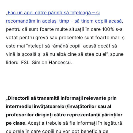
„
Fac un apel către părinți să înțeleagă – și
recomandăm în același timp – să ținem copiii acasă
,
pentru că sunt foarte multe situații în care 100% s-a
votat pentru grevă sau procentele sunt foarte mari și
este mai înțelept să rămână copiii acasă decât să
vină la școală și să nu aibă cine să stea cu ei”, spune
liderul FSLI Simion Hăncescu.
„
Directorii să transmită informații relevante prin
intermediul învățătoarelor/învățătorilor sau al
profesorilor diriginți către reprezentanții părinților
pe clase.
Aceștia trebuie să fie informați în legătură
cu orele în care copiii nu vor pot beneficia de