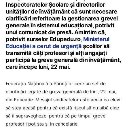
Inspectoratelor Școlare și directorilor
unităților de învățământ că sunt necesare
clarificări referitoare la gestionarea grevei
generale în sistemul educațional, potrivit
unui comunicat de presă. Amintim că,
potrivit surselor Edupedu.ro,
Ministerul
Educației a cerut de urgență
școlilor să
transmită câți profesori și alți angajați
participă la greva generală din învățământ,
care începe luni, 22 mai.
Federația Națională a Părinților cere un set de
clarificări legate de greva generală de luni, 22 mai,
din Educație. Mesajul sindicatelor este acela ca elevii
să stea acasă pentru că există riscul să nu aibă cine
să îi supravegheze, pentru că pe timpul grevei
profesorii pot sta și în cancelarie.