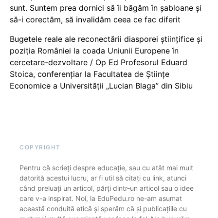
sunt. Suntem prea dornici să îi băgăm în șabloane și
să-i corectăm, să invalidăm ceea ce fac diferit
Bugetele reale ale reconectării diasporei științifice și
poziția României la coada Uniunii Europene în
cercetare-dezvoltare / Op Ed Profesorul Eduard
Stoica, conferențiar la Facultatea de Științe
Economice a Universității „Lucian Blaga” din Sibiu
COPYRIGHT
Pentru că scrieți despre educație, sau cu atât mai mult
datorită acestui lucru, ar fi util să citați cu link, atunci
când preluați un articol, părți dintr-un articol sau o idee
care v-a inspirat. Noi, la EduPedu.ro ne-am asumat
această conduită etică și sperăm că și publicațiile cu