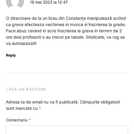
19 mai 2023 la 12:47
O directoare de la un liceu din Constanța manipulează scriind
ca greva afecteaza vechimea in munca si înscrierea la grade.
Face abuz cerand in scris înscrierea la greva in termrn de 2
ore desi profesorii s-au trecut pe tabele. Sindicate, va rog sa
va autosesizati!
Reply
LASĂ UN RĂSPUNS
Adresa ta de email nu va fi publicată.
Câmpurile obligatorii
sunt marcate cu
*
Comentariu
*