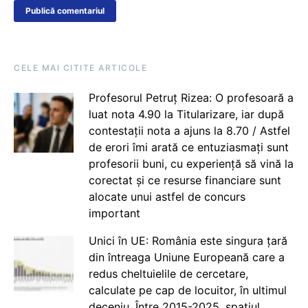
CELE MAI CITITE ARTICOLE
Profesorul Petruț Rizea: O profesoară a
luat nota 4.90 la Titularizare, iar după
contestații nota a ajuns la 8.70 / Astfel
de erori îmi arată ce entuziasmați sunt
profesorii buni, cu experiență să vină la
corectat și ce resurse financiare sunt
alocate unui astfel de concurs
important
Unici în UE: România este singura țară
din întreaga Uniune Europeană care a
redus cheltuielile de cercetare,
calculate pe cap de locuitor, în ultimul
deceniu. Între 2015-2025, spațiul