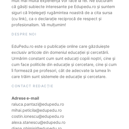
mult mai multă experiență vor face la fel. Ne bucurăm
că găsiți subiecte interesante pe Edupedu.ro și suntem
siguri că înțelegeți rugămintea noastră de a cita sursa
(cu link), ca o declarație reciprocă de respect și
profesionalism. Vă mulțumim!
DESPRE NOI
EduPedu.ro este o publicație online care găzduiește
exclusiv articole din domeniul educației și cercetării.
Urmărim constant cum sunt educați copiii noștri, cine și
cum face politicile din educație și cercetare, cine și cum
îi formează pe profesori, cât de adecvate la lumea în
care trăim sunt sistemele de educație și cercetare.
CONTACT REDACȚIE
Adrese e-mail
raluca.pantazi@edupedu.ro
mihai.peticila@edupedu.ro
costin.ionescu@edupedu.ro
alexa.stanescu@edupedu.ro
diana.ghimisi@edupedu.ro