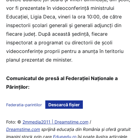
vor fi prezentate în videoconferință ministrului
Educației, Ligia Deca, vineri la ora 10:00, de către
inspectorii școlari generali și generali adjuncți din
fiecare județ. După această ședință, fiecare
inspectorat a programat cu directorii de școli
videoconferințe proprii pentru a anunța în teritoriu
planul prezentat de minister.
Comunicatul de presă al Federației Naționale a
Părinților:
Descarcă fișier
Federatia-parintilor
Foto: ©
2mmedia2011 | Dreamstime.com
/
Dreamstime.com
sprijină educaţia din România şi oferă gratuit
imagini stock prin care
Edupedu.ro
îşi poate ilustra articolele