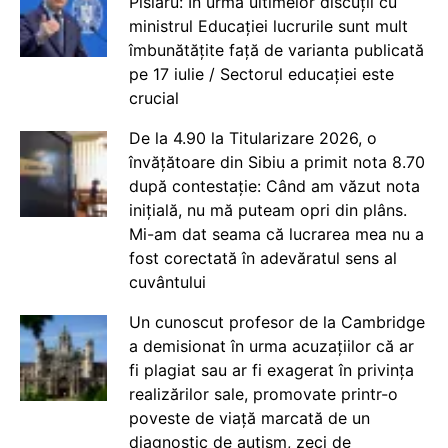
Pîslaru: În urma ultimelor discuții cu
ministrul Educației lucrurile sunt mult
îmbunătățite față de varianta publicată
pe 17 iulie / Sectorul educației este
crucial
De la 4.90 la Titularizare 2026, o
învățătoare din Sibiu a primit nota 8.70
după contestație: Când am văzut nota
inițială, nu mă puteam opri din plâns.
Mi-am dat seama că lucrarea mea nu a
fost corectată în adevăratul sens al
cuvântului
Un cunoscut profesor de la Cambridge
a demisionat în urma acuzațiilor că ar
fi plagiat sau ar fi exagerat în privința
realizărilor sale, promovate printr-o
poveste de viață marcată de un
diagnostic de autism, zeci de