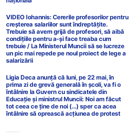
națională”
VIDEO Iohannis: Cererile profesorilor pentru
creșterea salariilor sunt îndreptățite.
Trebuie să avem grijă de profesori, să aibă
condițiile pentru a-și face treaba cum
trebuie / La Ministerul Muncii să se lucreze
un pic mai repede pe noul proiect de lege a
salarizării
Ligia Deca anunță că luni, pe 22 mai, în
prima zi de grevă generală în școli, va fi o
întâlnire la Guvern cu sindicatele din
Educație și ministrul Muncii: Noi am făcut
tot ceea ce ține de noi (…) sper ca acea
întâlnire să oprească acțiunea de protest