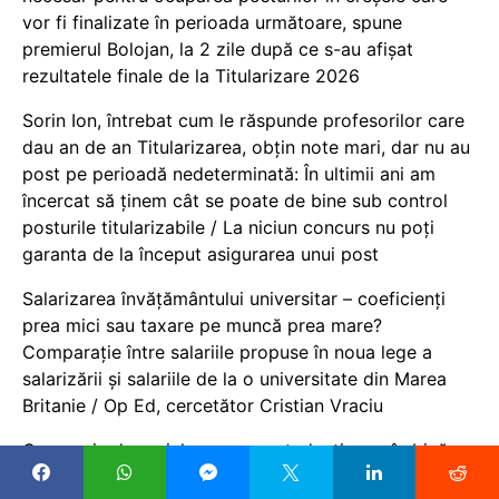
vor fi finalizate în perioada următoare, spune
premierul Bolojan, la 2 zile după ce s-au afișat
rezultatele finale de la Titularizare 2026
Sorin Ion, întrebat cum le răspunde profesorilor care
dau an de an Titularizarea, obțin note mari, dar nu au
post pe perioadă nedeterminată: În ultimii ani am
încercat să ținem cât se poate de bine sub control
posturile titularizabile / La niciun concurs nu poți
garanta de la început asigurarea unui post
Salarizarea învățământului universitar – coeficienți
prea mici sau taxare pe muncă prea mare?
Comparație între salariile propuse în noua lege a
salarizării și salariile de la o universitate din Marea
Britanie / Op Ed, cercetător Cristian Vraciu
Campania de reciclare a unor studenți care îmbină
educația și creativitatea este pusă în practică la