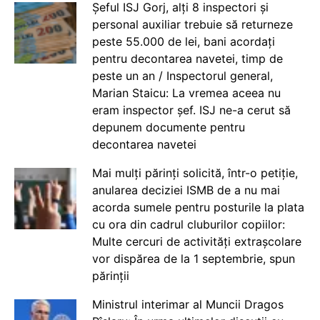
Șeful ISJ Gorj, alți 8 inspectori și
personal auxiliar trebuie să returneze
peste 55.000 de lei, bani acordați
pentru decontarea navetei, timp de
peste un an / Inspectorul general,
Marian Staicu: La vremea aceea nu
eram inspector șef. ISJ ne-a cerut să
depunem documente pentru
decontarea navetei
Mai mulți părinți solicită, într-o petiție,
anularea deciziei ISMB de a nu mai
acorda sumele pentru posturile la plata
cu ora din cadrul cluburilor copiilor:
Multe cercuri de activități extrașcolare
vor dispărea de la 1 septembrie, spun
părinții
Ministrul interimar al Muncii Dragos