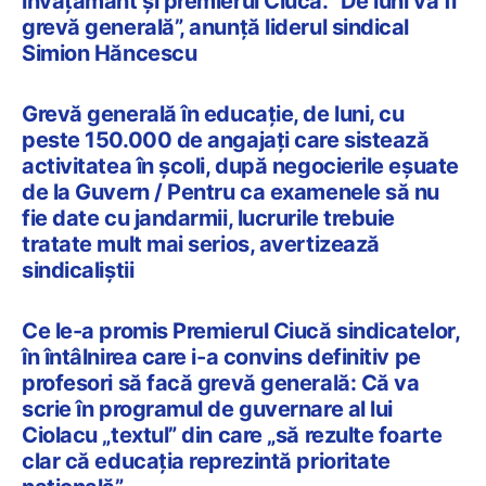
învățământ și premierul Ciucă. ”De luni va fi
grevă generală”, anunță liderul sindical
Simion Hăncescu
Grevă generală în educație, de luni, cu
peste 150.000 de angajați care sistează
activitatea în școli, după negocierile eșuate
de la Guvern / Pentru ca examenele să nu
fie date cu jandarmii, lucrurile trebuie
tratate mult mai serios, avertizează
sindicaliștii
Ce le-a promis Premierul Ciucă sindicatelor,
în întâlnirea care i-a convins definitiv pe
profesori să facă grevă generală: Că va
scrie în programul de guvernare al lui
Ciolacu „textul” din care „să rezulte foarte
clar că educația reprezintă prioritate