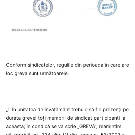
Conform sindicatelor, regulile din perioada în care are
loc greva sunt următoarele:
„1. În unitatea de învăţământ trebuie să fie prezenţi pe
durata grevei toţi membrii de sindicat participanti la
aceasta; în condică se va scrie „GREVĂ”; reamintim
că, potrivit art. 234 alin. (1) din Legea nr. 53/2003 –