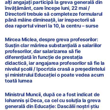
alți angajați participă la greva generală din
învățământ, care începe luni, 22 mai /
Directorii trebuie să completeze formularul
până mâine dimineață, iar inspectorii să
dea raportul vineri la 10, la centru – surse
Mircea Miclea, despre greva profesorilor:
Susțin clar mărirea substanțială a salariilor
profesorilor, dar salarizarea să fie
diferențiată în funcție de prestația
didactică, iar angajarea profesorilor să fie la
nivelul școlii / Ipocrizia crasă a președintelui
și ministrului Educației o poate vedea acum
toată lumea
Ministrul Muncii, după ce a fost indicat de
Iohannis și Deca, ca cel cu soluția la greva
generală din Educație: Dascălii noştri ştiu