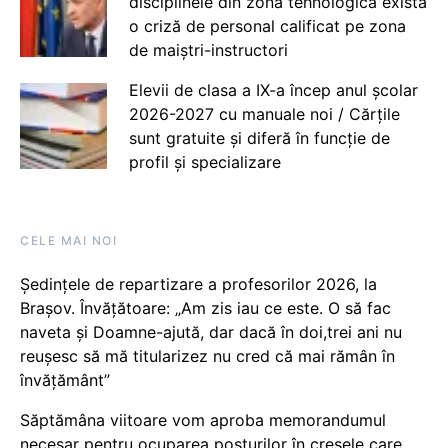
disciplinele din zona tehnologică există
o criză de personal calificat pe zona
de maiștri-instructori
Elevii de clasa a IX-a încep anul școlar
2026-2027 cu manuale noi / Cărțile
sunt gratuite și diferă în funcție de
profil și specializare
CELE MAI NOI
Ședințele de repartizare a profesorilor 2026, la
Brașov. Învățătoare: „Am zis iau ce este. O să fac
naveta și Doamne-ajută, dar dacă în doi,trei ani nu
reușesc să mă titularizez nu cred că mai rămân în
învățământ”
Săptămâna viitoare vom aproba memorandumul
necesar pentru ocuparea posturilor în creșele care