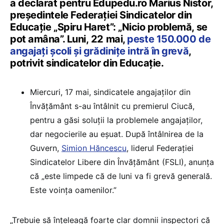
a declarat pentru Edupedu.ro Marius Nistor,
președintele Federației Sindicatelor din
Educație „Spiru Haret”: „Nicio problemă, se
pot amâna”. Luni, 22 mai,
peste 150.000 de
angajați școli și grădinițe intră în grevă
,
potrivit sindicatelor din Educație.
Miercuri, 17 mai, sindicatele angajaților din
Învățământ s-au întâlnit cu premierul Ciucă,
pentru a găsi soluții la problemele angajaților,
dar negocierile au eșuat. După întâlnirea de la
Guvern,
Simion Hăncescu
, liderul Federației
Sindicatelor Libere din Învățământ (FSLI), anunța
că „este limpede că de luni va fi grevă generală.
Este voința oamenilor.”
„Trebuie să înțeleagă foarte clar domnii inspectori că