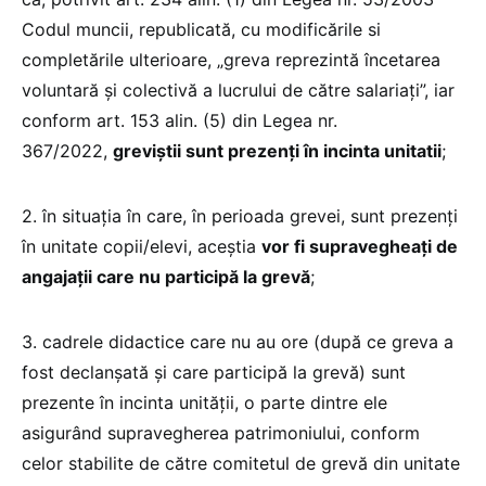
Codul muncii, republicată, cu modificările si
completările ulterioare, „greva reprezintă încetarea
voluntară şi colectivă a lucrului de către salariaţi”, iar
conform art. 153 alin. (5) din Legea nr.
367/2022,
greviştii sunt prezenți în incinta unitatii
;
2. în situația în care, în perioada grevei, sunt prezenți
în unitate copii/elevi, aceștia
vor fi supravegheați de
angajații care nu participă la grevă
;
3. cadrele didactice care nu au ore (după ce greva a
fost declanșată și care participă la grevă) sunt
prezente în incinta unității, o parte dintre ele
asigurând supravegherea patrimoniului, conform
celor stabilite de către comitetul de grevă din unitate