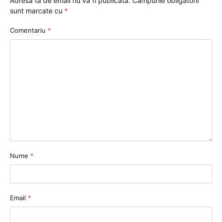
Adresa ta de email nu va fi publicată.
Câmpurile obligatorii
sunt marcate cu
*
Comentariu
*
Nume
*
Email
*