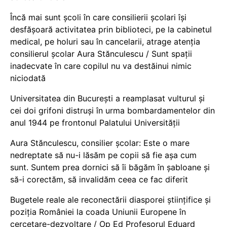
Încă mai sunt școli în care consilierii școlari își
desfășoară activitatea prin biblioteci, pe la cabinetul
medical, pe holuri sau în cancelarii, atrage atenția
consilierul școlar Aura Stănculescu / Sunt spații
inadecvate în care copilul nu va destăinui nimic
niciodată
Universitatea din București a reamplasat vulturul și
cei doi grifoni distruși în urma bombardamentelor din
anul 1944 pe frontonul Palatului Universității
Aura Stănculescu, consilier școlar: Este o mare
nedreptate să nu-i lăsăm pe copii să fie așa cum
sunt. Suntem prea dornici să îi băgăm în șabloane și
să-i corectăm, să invalidăm ceea ce fac diferit
Bugetele reale ale reconectării diasporei științifice și
poziția României la coada Uniunii Europene în
cercetare-dezvoltare / Op Ed Profesorul Eduard