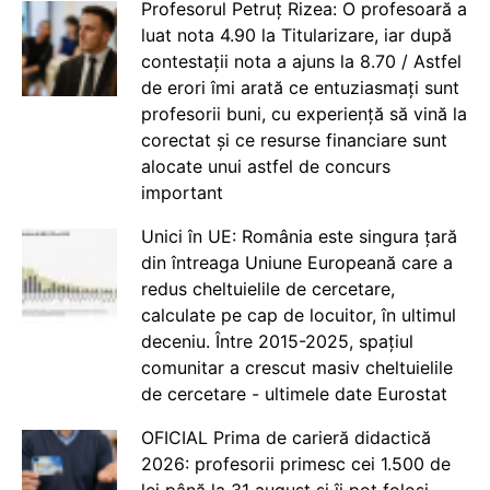
Profesorul Petruț Rizea: O profesoară a
luat nota 4.90 la Titularizare, iar după
contestații nota a ajuns la 8.70 / Astfel
de erori îmi arată ce entuziasmați sunt
profesorii buni, cu experiență să vină la
corectat și ce resurse financiare sunt
alocate unui astfel de concurs
important
Unici în UE: România este singura țară
din întreaga Uniune Europeană care a
redus cheltuielile de cercetare,
calculate pe cap de locuitor, în ultimul
deceniu. Între 2015-2025, spațiul
comunitar a crescut masiv cheltuielile
de cercetare - ultimele date Eurostat
OFICIAL Prima de carieră didactică
2026: profesorii primesc cei 1.500 de
lei până la 31 august și îi pot folosi