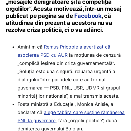
„mesajele denigratoare și la competiția
orgoliilor”. Acesta motivează, într-un mesaj
publicat pe pagina sa de
Facebook
, că
atitudinea din prezent a acestora nu va
rezolva criza politică, ci o va adânci.
Amintim că
Remus Pricopie a avertizat că
asocierea PSD cu AUR
la moțiunea de cenzură
„complică ieșirea din criza guvernamentală”.
„Soluția este una singură: reluarea urgentă a
dialogului între partidele care au format
guvernarea — PSD, PNL, USR, UDMR și grupul
minorităților naționale”, a mai transmis acesta.
Fosta ministră a Educației, Monica Anisie, a
declarat că
alege tabăra care susține rămânerea
PNL la guvernare
, fără „orgolii politice”, după
demiterea guvernului Bolojan.