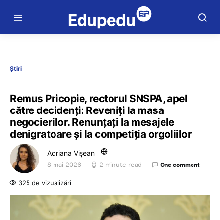
Știri
Remus Pricopie, rectorul SNSPA, apel
către decidenți: Reveniți la masa
negocierilor. Renunțați la mesajele
denigratoare și la competiția orgoliilor
Adriana Vișean
8 mai 2026
2 minute read
One comment
325 de vizualizări