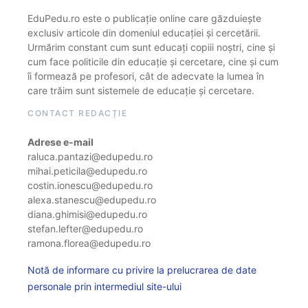
EduPedu.ro este o publicație online care găzduiește
exclusiv articole din domeniul educației și cercetării.
Urmărim constant cum sunt educați copiii noștri, cine și
cum face politicile din educație și cercetare, cine și cum
îi formează pe profesori, cât de adecvate la lumea în
care trăim sunt sistemele de educație și cercetare.
CONTACT REDACȚIE
Adrese e-mail
raluca.pantazi@edupedu.ro
mihai.peticila@edupedu.ro
costin.ionescu@edupedu.ro
alexa.stanescu@edupedu.ro
diana.ghimisi@edupedu.ro
stefan.lefter@edupedu.ro
ramona.florea@edupedu.ro
Notă de informare cu privire la prelucrarea de date
personale prin intermediul site-ului