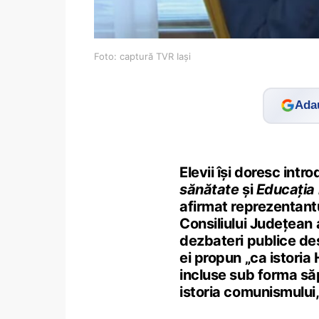
Foto: captură TVR Iași
Adau
Elevii își doresc int
sănătate
și
Educația
afirmat reprezentantu
Consiliului Județean al
dezbateri publice de
ei propun „ca istoria 
incluse sub forma să
istoria comunismului, 