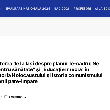
EVALUARE NAȚIONALĂ 2026
BAC 2026
PROFESORI
AI LA ȘC
terea de la Iași despre planurile-cadru: Ne
ntru sănătate” și „Educației media” în
storia Holocaustului și istoria comunismului
ânii pare-impare
5 comments