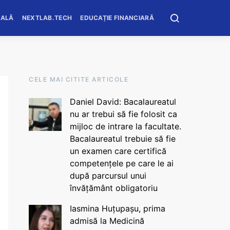
OALĂ
NEXTLAB.TECH
EDUCAȚIE FINANCIARĂ
CELE MAI CITITE ARTICOLE
Daniel David: Bacalaureatul
nu ar trebui să fie folosit ca
mijloc de intrare la facultate.
Bacalaureatul trebuie să fie
un examen care certifică
competențele pe care le ai
după parcursul unui
învățământ obligatoriu
Iasmina Huțupașu, prima
admisă la Medicină