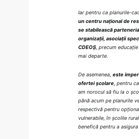
Iar pentru ca planurile-ca
un centru național de res
se stabilească parteneria
organizații, asociații spe
CDEOȘ
, precum educație 
mai departe.
De asemenea,
este impera
ofertei școlare
, pentru ca
am norocul să fiu la o șc
până acum pe planurile ve
respectivă pentru opțional
vulnerabile, în școlile rur
benefică pentru a asigura 