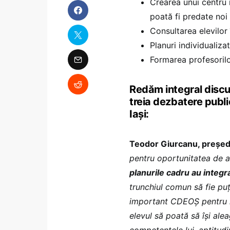
Crearea unui centru n
poată fi predate noi 
Consultarea elevilor 
Planuri individualiza
Formarea profesorilo
Redăm integral discur
treia dezbatere publi
Iași:
Teodor Giurcanu, președin
pentru oportunitatea de 
planurile cadru au integra
trunchiul comun să fie pu
important CDEOȘ pentru no
elevul să poată să își ale
competențele lui, aptitudin