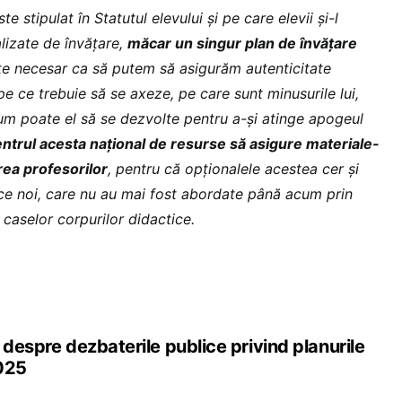
e stipulat în Statutul elevului și pe care elevii și-l
alizate de învățare,
măcar un singur plan de învățare
e necesar ca să putem să asigurăm autenticitate
 pe ce trebuie să se axeze, pe care sunt minusurile lui,
 cum poate el să se dezvolte pentru a-și atinge apogeul
ntrul acesta național de resurse să asigure materiale-
rea profesorilor
, pentru că opționalele acestea cer și
ce noi, care nu au mai fost abordate până acum prin
 caselor corpurilor didactice.
 despre dezbaterile publice privind planurile
2025