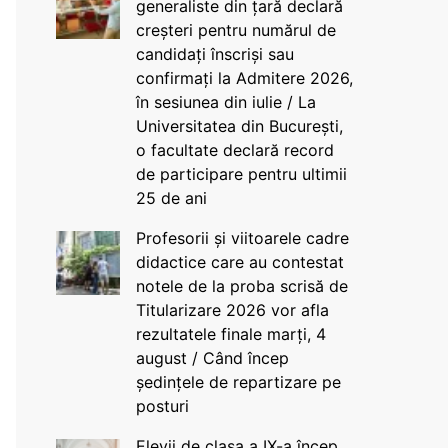
generaliste din țară declară
creșteri pentru numărul de
candidați înscriși sau
confirmați la Admitere 2026,
în sesiunea din iulie / La
Universitatea din București,
o facultate declară record
de participare pentru ultimii
25 de ani
Profesorii și viitoarele cadre
didactice care au contestat
notele de la proba scrisă de
Titularizare 2026 vor afla
rezultatele finale marți, 4
august / Când încep
ședințele de repartizare pe
posturi
Elevii de clasa a IX-a încep