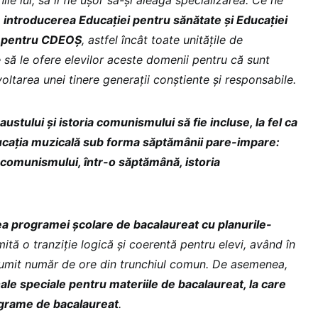
 introducerea Educației pentru sănătate și Educației
lă pentru CDEOȘ
, astfel încât toate unitățile de
 să le ofere elevilor aceste domenii pentru că sunt
ltarea unei tinere generații conștiente și responsabile.
ustului și istoria comunismului să fie incluse, la fel ca
Educația muzicală sub forma săptămânii pare-impare:
 comunismului, într-o săptămână, istoria
ea programei școlare de bacalaureat cu planurile-
mită o tranziție logică și coerentă pentru elevi, având în
numit număr de ore din trunchiul comun. De asemenea,
le speciale pentru materiile de bacalaureat, la care
rograme de bacalaureat
.