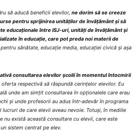
dru să aducă beneficii elevilor,
ne dorim să se creeze
urse pentru sprijinirea unităților de învățământ și să
te educaționale între ISJ-uri, unități de învățământ și
cializate în educație, care pot preda noi materii de
pentru sănătate, educație media, educației civică și așa
tivă consultarea elevilor școlii în momentul întocmirii
 oferta respectivă să răspundă cerințelor elevilor. Eu
oală unde am simțit consultarea în opționalele care erau
chi și unde profesorii au adus într-adevăr în programa
 lucruri de care elevii aveau nevoie. Totuși, în mediile
ale nu există această consultare cu elevii, care este
un sistem centrat pe elev.