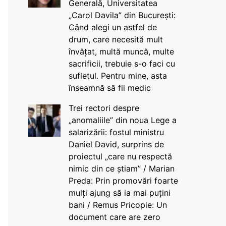
Generală, Universitatea
„Carol Davila” din București:
Când alegi un astfel de
drum, care necesită mult
învățat, multă muncă, multe
sacrificii, trebuie s-o faci cu
sufletul. Pentru mine, asta
înseamnă să fii medic
Trei rectori despre
„anomaliile” din noua Lege a
salarizării: fostul ministru
Daniel David, surprins de
proiectul „care nu respectă
nimic din ce știam” / Marian
Preda: Prin promovări foarte
mulți ajung să ia mai puțini
bani / Remus Pricopie: Un
document care are zero