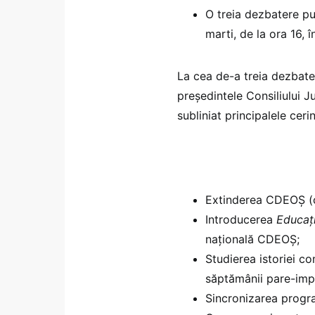
O treia dezbatere pu
marti, de la ora 16, î
La cea de-a treia dezbate
președintele Consiliului J
subliniat principalele cerin
Extinderea CDEOȘ (cu
Introducerea
Educaț
națională CDEOȘ;
Studierea istoriei co
săptămânii pare-imp
Sincronizarea progra