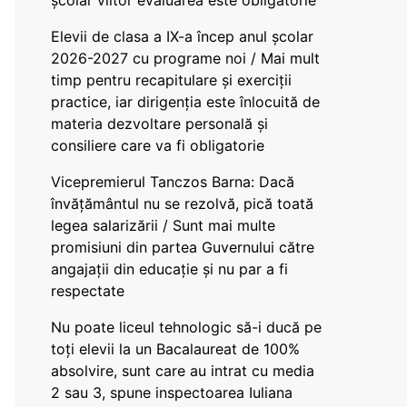
școlar viitor evaluarea este obligatorie
Elevii de clasa a IX-a încep anul școlar
2026-2027 cu programe noi / Mai mult
timp pentru recapitulare și exerciții
practice, iar dirigenția este înlocuită de
materia dezvoltare personală și
consiliere care va fi obligatorie
Vicepremierul Tanczos Barna: Dacă
învățământul nu se rezolvă, pică toată
legea salarizării / Sunt mai multe
promisiuni din partea Guvernului către
angajații din educație și nu par a fi
respectate
Nu poate liceul tehnologic să-i ducă pe
toți elevii la un Bacalaureat de 100%
absolvire, sunt care au intrat cu media
2 sau 3, spune inspectoarea Iuliana