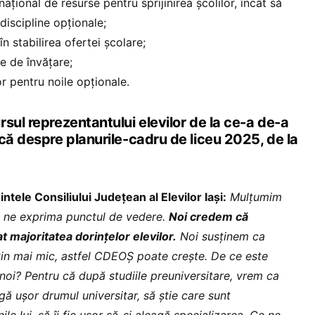
ațional de resurse pentru sprijinirea școlilor, încât să
discipline opționale;
în stabilirea ofertei școlare;
te de învățare;
r pentru noile opționale.
sul reprezentantului elevilor de la ce-a de-a
că despre planurile-cadru de liceu 2025, de la
tele Consiliului Județean al Elevilor Iași:
Mulțumim
a ne exprima punctul de vedere.
Noi credem că
t majoritatea dorințelor elevilor.
Noi susținem ca
țin mai mic, astfel CDEOȘ poate crește. De ce este
i? Pentru că după studiile preuniversitare, vrem ca
agă ușor drumul universitar, să știe care sunt
ile lui, să îi fie ușor să-și aleagă specializarea. Ce ne