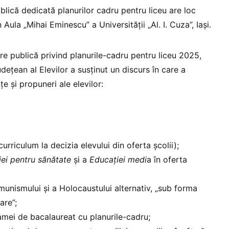
blică dedicată planurilor cadru pentru liceu are loc
n Aula „Mihai Eminescu” a Universității „Al. I. Cuza”, Iași.
re publică privind planurile-cadru pentru liceu 2025,
udețean al Elevilor a susținut un discurs în care a
țe și propuneri ale elevilor:
rriculum la decizia elevului din oferta școlii);
iei pentru sănătate
și a
Educației medi
a în oferta
munismului și a Holocaustului alternativ, „sub forma
are”;
mei de bacalaureat cu planurile-cadru;