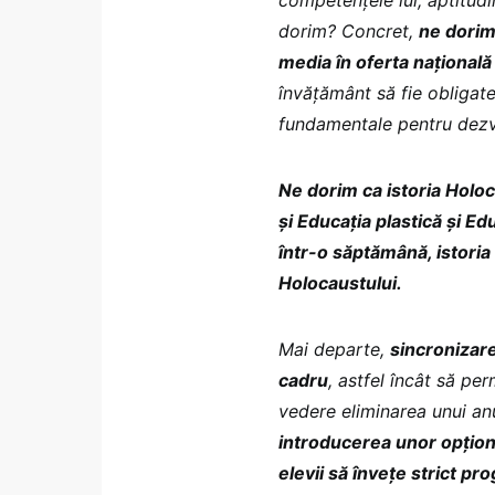
dorim? Concret,
ne dorim
media în oferta naționa
învățământ să fie obligate
fundamentale pentru dezvo
Ne dorim ca istoria Holoca
și Educația plastică și 
într-o săptămână, istoria
Holocaustului.
Mai departe,
sincronizar
cadru
, astfel încât să per
vedere eliminarea unui a
introducerea unor opționa
elevii să învețe strict p