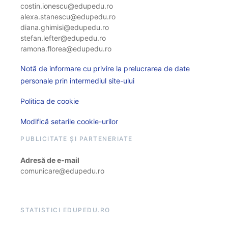
costin.ionescu@edupedu.ro
alexa.stanescu@edupedu.ro
diana.ghimisi@edupedu.ro
stefan.lefter@edupedu.ro
ramona.florea@edupedu.ro
Notă de informare cu privire la prelucrarea de date
personale prin intermediul site-ului
Politica de cookie
Modifică setarile cookie-urilor
PUBLICITATE ȘI PARTENERIATE
Adresă de e-mail
comunicare@edupedu.ro
STATISTICI EDUPEDU.RO