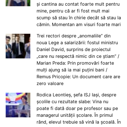
și cantina au contat foarte mult pentru
mine, pentru că ar fi fost mult mai
scump să stau în chirie decât să stau la
cămin. Momentan am visuri foarte mari
Trei rectori despre „anomaliile” din
noua Lege a salarizării: fostul ministru
Daniel David, surprins de proiectul
„care nu respectă nimic din ce știam” /
Marian Preda: Prin promovări foarte
mulți ajung să ia mai puțini bani /
Remus Pricopie: Un document care are
zero valoare
Rodica Leontieș, șefa ISJ Iași, despre
școlile cu rezultate slabe: Vina nu
poate fi dată doar pe profesor sau pe
managerul unității școlare. În primul
rând, elevul trebuie să vină la școală. În