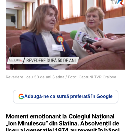
Revedere liceu 50 de ani Slatina / Foto: Captură TVR Craiova
Adaugă-ne ca sursă preferată în Google
Moment emoționant la Colegiul Național
„Ion Minulescu” din Slatina. Absolvenții de
liceu ai generației 1974 au revenit în bănci,