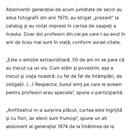
Absolvenții generației de acum jumătate de secol au
adus fotografii din anii 1970, au strigat „prezent” la
catalog și au notat impresii în cartea de oaspeți a
liceului. Doar doi profesori din cei pe care i-au avut în
anii de liceu mai sunt în viață, conform sursei citate.
„Este o emoție extraordinară. 50 de ani mi se pare că
au trecut ca un vis. Cum stăm și povestim, așa a
trecut și viața noastră: cu fel de fel de întâmplări, de
obligații. (…) Respectul, bunul simț pe care le aveam
pentru profesori erau speciale”, spune o participantă.
„Amfiteatrul m-a surprins plăcut, curtea este îngrijită
și cu flori, iar elevii sunt frumoși”, spune un alt
absolvent al generației 1974 de la întâlnirea de la