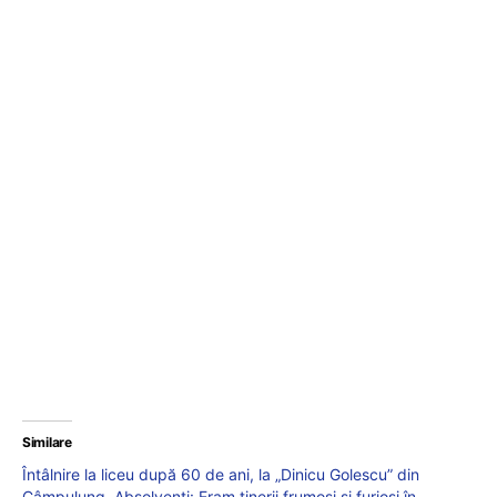
Similare
Întâlnire la liceu după 60 de ani, la „Dinicu Golescu” din
Câmpulung. Absolvenți: Eram tinerii frumoși și furioși în