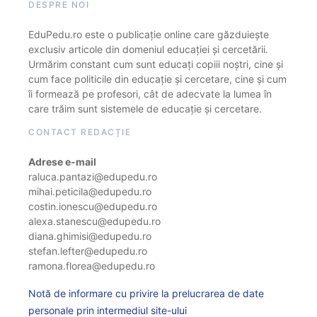
DESPRE NOI
EduPedu.ro este o publicație online care găzduiește
exclusiv articole din domeniul educației și cercetării.
Urmărim constant cum sunt educați copiii noștri, cine și
cum face politicile din educație și cercetare, cine și cum
îi formează pe profesori, cât de adecvate la lumea în
care trăim sunt sistemele de educație și cercetare.
CONTACT REDACȚIE
Adrese e-mail
raluca.pantazi@edupedu.ro
mihai.peticila@edupedu.ro
costin.ionescu@edupedu.ro
alexa.stanescu@edupedu.ro
diana.ghimisi@edupedu.ro
stefan.lefter@edupedu.ro
ramona.florea@edupedu.ro
Notă de informare cu privire la prelucrarea de date
personale prin intermediul site-ului