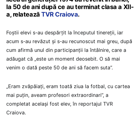
la 50 de ani după ce au terminat clasa a XII-
a, relatează
TVR Craiova
.
Foștii elevi s-au despărțit la începutul tinereții, iar
acum s-au revăzut și s-au recunoscut mai greu, după
cum afirmă unul din participanții la întâlnire, care a
adăugat că „este un moment deosebit. O să mai
venim o dată peste 50 de ani să facem suta”.
„Eram zvăpăiați, eram toată ziua la fotbal, cu cartea
mai puțin, aveam profesori extraordinari”, a
completat același fost elev, în reportajul TVR
Craiova.