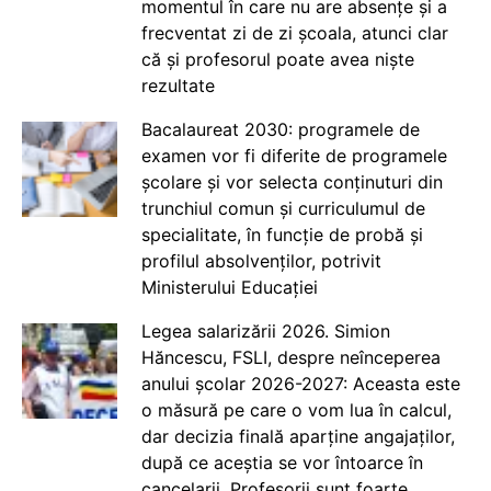
momentul în care nu are absențe și a
frecventat zi de zi școala, atunci clar
că și profesorul poate avea niște
rezultate
Bacalaureat 2030: programele de
examen vor fi diferite de programele
școlare și vor selecta conținuturi din
trunchiul comun și curriculumul de
specialitate, în funcție de probă și
profilul absolvenților, potrivit
Ministerului Educației
Legea salarizării 2026. Simion
Hăncescu, FSLI, despre neînceperea
anului școlar 2026-2027: Aceasta este
o măsură pe care o vom lua în calcul,
dar decizia finală aparține angajaților,
după ce aceștia se vor întoarce în
cancelarii. Profesorii sunt foarte