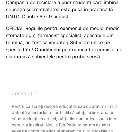
Campania de reciclare a unor studenți care îmbină
educația și creativitatea este pusă în practică la
UNTOLD, între 6 și 9 august
OFICIAL Regulile pentru examenul de medic, medic
stomatolog și farmacist specialist, aplicabile din
toamnă, au fost schimbate / Subiecte unice pe
specialități / Condiții noi pentru membrii comisiei ce
elaborează subiectele pentru proba scrisă
COPYRIGHT
Pentru că scrieți despre educație, sau cu atât mai mult
datorită acestui lucru, ar fi util să citați cu link, atunci
când preluați un articol, părți dintr-un articol sau o idee
care v-a inspirat. Noi, la EduPedu.ro ne-am asumat
această conduită etică și sperăm că și publicațiile cu