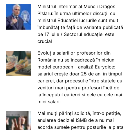
Ministrul interimar al Muncii Dragos
Pîslaru: În urma ultimelor discuții cu
ministrul Educației lucrurile sunt mult
îmbunătățite față de varianta publicată
pe 17 iulie / Sectorul educației este
crucial
Evoluția salariilor profesorilor din
România nu se încadrează în niciun
model european - analiză Eurydice:
salariul crește doar 25 de ani în timpul
carierei, dar procesul e între statele cu
venituri mari pentru profesori încă de
la începutul carierei și cele cu cele mai
mici salarii
Mai mulți părinți solicită, într-o petiție,
anularea deciziei ISMB de a nu mai
acorda sumele pentru posturile la plata