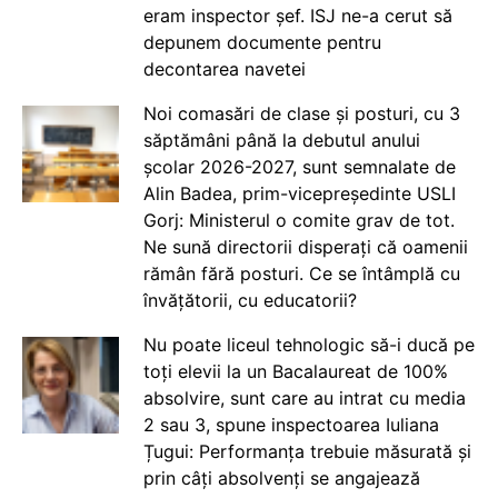
eram inspector șef. ISJ ne-a cerut să
depunem documente pentru
decontarea navetei
Noi comasări de clase și posturi, cu 3
săptămâni până la debutul anului
școlar 2026-2027, sunt semnalate de
Alin Badea, prim-vicepreședinte USLI
Gorj: Ministerul o comite grav de tot.
Ne sună directorii disperați că oamenii
rămân fără posturi. Ce se întâmplă cu
învățătorii, cu educatorii?
Nu poate liceul tehnologic să-i ducă pe
toți elevii la un Bacalaureat de 100%
absolvire, sunt care au intrat cu media
2 sau 3, spune inspectoarea Iuliana
Țugui: Performanța trebuie măsurată și
prin câți absolvenți se angajează