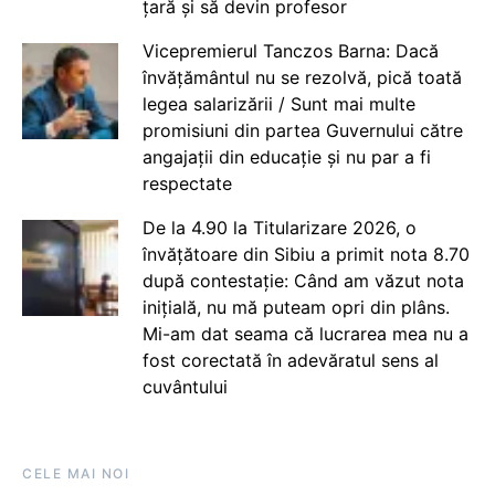
țară și să devin profesor
Vicepremierul Tanczos Barna: Dacă
învățământul nu se rezolvă, pică toată
legea salarizării / Sunt mai multe
promisiuni din partea Guvernului către
angajații din educație și nu par a fi
respectate
De la 4.90 la Titularizare 2026, o
învățătoare din Sibiu a primit nota 8.70
după contestație: Când am văzut nota
inițială, nu mă puteam opri din plâns.
Mi-am dat seama că lucrarea mea nu a
fost corectată în adevăratul sens al
cuvântului
CELE MAI NOI