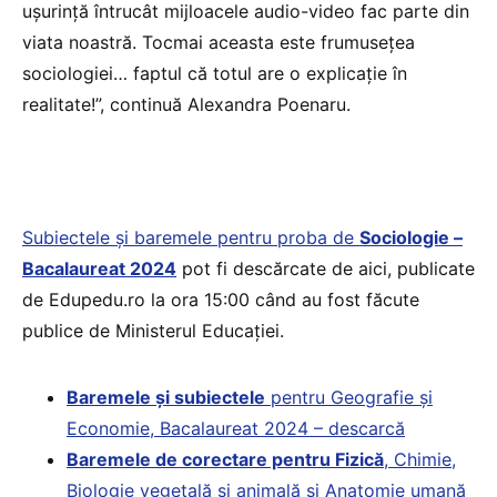
ușurință întrucât mijloacele audio-video fac parte din
viata noastră. Tocmai aceasta este frumusețea
sociologiei… faptul că totul are o explicație în
realitate!”, continuă Alexandra Poenaru.
Subiectele și baremele pentru proba de
Sociologie –
Bacalaureat 2024
pot fi descărcate de aici, publicate
de Edupedu.ro la ora 15:00 când au fost făcute
publice de Ministerul Educației.
Baremele și subiectele
pentru Geografie și
Economie, Bacalaureat 2024 – descarcă
Baremele de corectare pentru Fizică
, Chimie,
Biologie vegetală și animală și Anatomie umană