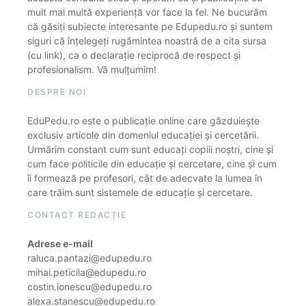
mult mai multă experiență vor face la fel. Ne bucurăm
că găsiți subiecte interesante pe Edupedu.ro și suntem
siguri că înțelegeți rugămintea noastră de a cita sursa
(cu link), ca o declarație reciprocă de respect și
profesionalism. Vă mulțumim!
DESPRE NOI
EduPedu.ro este o publicație online care găzduiește
exclusiv articole din domeniul educației și cercetării.
Urmărim constant cum sunt educați copiii noștri, cine și
cum face politicile din educație și cercetare, cine și cum
îi formează pe profesori, cât de adecvate la lumea în
care trăim sunt sistemele de educație și cercetare.
CONTACT REDACȚIE
Adrese e-mail
raluca.pantazi@edupedu.ro
mihai.peticila@edupedu.ro
costin.ionescu@edupedu.ro
alexa.stanescu@edupedu.ro