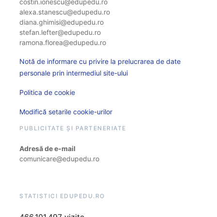
costin.ionescu@edupedu.ro
alexa.stanescu@edupedu.ro
diana.ghimisi@edupedu.ro
stefan.lefter@edupedu.ro
ramona.florea@edupedu.ro
Notă de informare cu privire la prelucrarea de date
personale prin intermediul site-ului
Politica de cookie
Modifică setarile cookie-urilor
PUBLICITATE ȘI PARTENERIATE
Adresă de e-mail
comunicare@edupedu.ro
STATISTICI EDUPEDU.RO