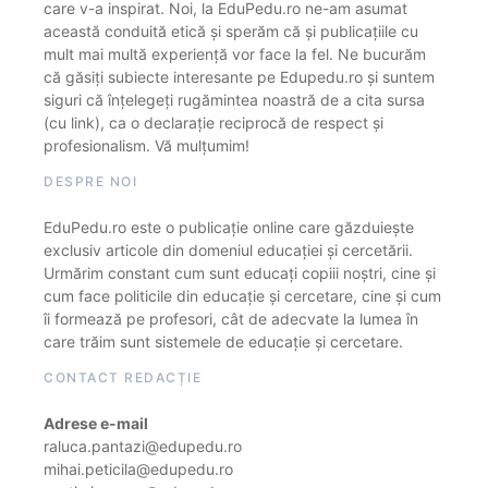
care v-a inspirat. Noi, la EduPedu.ro ne-am asumat
această conduită etică și sperăm că și publicațiile cu
mult mai multă experiență vor face la fel. Ne bucurăm
că găsiți subiecte interesante pe Edupedu.ro și suntem
siguri că înțelegeți rugămintea noastră de a cita sursa
(cu link), ca o declarație reciprocă de respect și
profesionalism. Vă mulțumim!
DESPRE NOI
EduPedu.ro este o publicație online care găzduiește
exclusiv articole din domeniul educației și cercetării.
Urmărim constant cum sunt educați copiii noștri, cine și
cum face politicile din educație și cercetare, cine și cum
îi formează pe profesori, cât de adecvate la lumea în
care trăim sunt sistemele de educație și cercetare.
CONTACT REDACȚIE
Adrese e-mail
raluca.pantazi@edupedu.ro
mihai.peticila@edupedu.ro