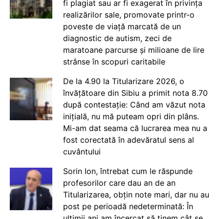
fi plagiat sau ar fi exagerat în privința
realizărilor sale, promovate printr-o
poveste de viață marcată de un
diagnostic de autism, zeci de
maratoane parcurse și milioane de lire
strânse în scopuri caritabile
De la 4.90 la Titularizare 2026, o
învățătoare din Sibiu a primit nota 8.70
după contestație: Când am văzut nota
inițială, nu mă puteam opri din plâns.
Mi-am dat seama că lucrarea mea nu a
fost corectată în adevăratul sens al
cuvântului
Sorin Ion, întrebat cum le răspunde
profesorilor care dau an de an
Titularizarea, obțin note mari, dar nu au
post pe perioadă nedeterminată: În
ultimii ani am încercat să ținem cât se