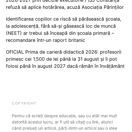
2026-2027 prin decizie executorie / ISJ Constanța
refuză să aplice hotărârea, acuză Asociația Părinților
Identificarea copiilor ce riscă să părăsească școala,
la adolescență, fără să-și găsească loc de muncă
(NEET) ar trebui să înceapă din școala primară –
recomandare într-un raport britanic
OFICIAL Prima de carieră didactică 2026: profesorii
primesc cei 1.500 de lei până la 31 august și îi pot
folosi până în august 2027 dacă rămân în învățământ
COPYRIGHT
Pentru că scrieți despre educație, sau cu atât mai mult
datorită acestui lucru, ar fi util să citați cu link, atunci
când preluați un articol, părți dintr-un articol sau o idee