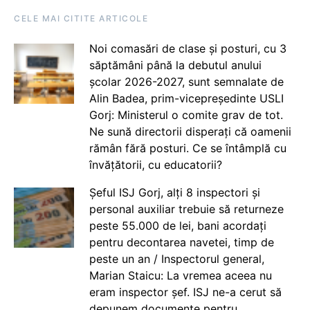
CELE MAI CITITE ARTICOLE
Noi comasări de clase și posturi, cu 3
săptămâni până la debutul anului
școlar 2026-2027, sunt semnalate de
Alin Badea, prim-vicepreședinte USLI
Gorj: Ministerul o comite grav de tot.
Ne sună directorii disperați că oamenii
rămân fără posturi. Ce se întâmplă cu
învățătorii, cu educatorii?
Șeful ISJ Gorj, alți 8 inspectori și
personal auxiliar trebuie să returneze
peste 55.000 de lei, bani acordați
pentru decontarea navetei, timp de
peste un an / Inspectorul general,
Marian Staicu: La vremea aceea nu
eram inspector șef. ISJ ne-a cerut să
depunem documente pentru