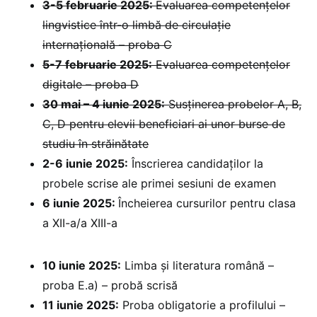
3-5 februarie 2025: ⁠
Evaluarea competențelor
lingvistice într-o limbă de circulație
internațională – proba C
5-7 februarie 2025:
Evaluarea competențelor
digitale – proba D
30 mai – 4 iunie 2025:
Susținerea probelor A, B,
C, D pentru elevii beneficiari ai unor burse de
studiu în străinătate
2-6 iunie 2025:
Înscrierea candidaților la
probele scrise ale primei sesiuni de examen
6 iunie 2025:
Încheierea cursurilor pentru clasa
a XII-a/a XIII-a
10 iunie 2025:
Limba și literatura română –
proba E.a) – probă scrisă
11 iunie 2025:
Proba obligatorie a profilului –