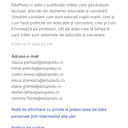
EduPedu.ro este o publicație online care găzduiește
exclusiv articole din domeniul educației și cercetării.
Urmărim constant cum sunt educați copiii noștri, cine și
cum face politicile din educație și cercetare, cine și cum
îi formează pe profesori, cât de adecvate la lumea în
care trăim sunt sistemele de educație și cercetare.
CONTACT REDACȚIE
Adrese e-mail
raluca.pantazi@edupedu.ro
mihai.peticila@edupedu.ro
costin.ionescu@edupedu.ro
alexa.stanescu@edupedu.ro
diana.ghimisi@edupedu.ro
stefan.lefter@edupedu.ro
ramona.florea@edupedu.ro
Notă de informare cu privire la prelucrarea de date
personale prin intermediul site-ului
Politica de cookie