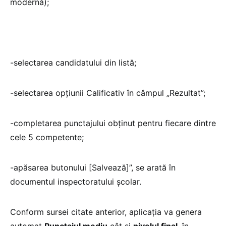
modernă);
-selectarea candidatului din listă;
-selectarea opțiunii Calificativ în câmpul „Rezultat”;
-completarea punctajului obținut pentru fiecare dintre
cele 5 competente;
-apăsarea butonului [Salvează]”, se arată în
documentul inspectoratului școlar.
Conform sursei citate anterior, aplicația va genera
automat
Punctajul mediu
cât și
nivelul final
, în