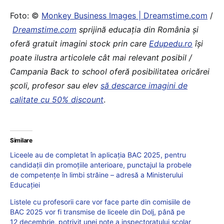
Foto: ©
Monkey Business Images | Dreamstime.com
/
Dreamstime.com
sprijină educaţia din România şi
oferă gratuit imagini stock prin care
Edupedu.ro
îşi
poate ilustra articolele cât mai relevant posibil /
Campania Back to school oferă posibilitatea oricărei
școli, profesor sau elev
să descarce imagini de
calitate cu 50% discount
.
Similare
Liceele au de completat în aplicația BAC 2025, pentru
candidații din promoțiile anterioare, punctajul la probele
de competențe în limbi străine – adresă a Ministerului
Educației
Listele cu profesorii care vor face parte din comisiile de
BAC 2025 vor fi transmise de liceele din Dolj, până pe
12 decembrie, potrivit unei note a inspectoratului școlar