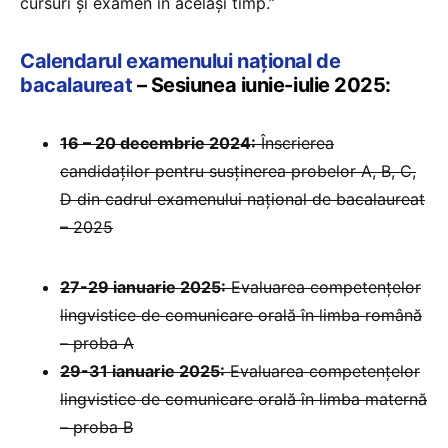
cursuri și examen în același timp.”
Calendarul examenului național de
bacalaureat
– Sesiunea iunie-iulie 2025:
16 – 20 decembrie 2024:
Înscrierea
candidaților pentru susținerea probelor A, B, C,
D din cadrul examenului național de bacalaureat
– 2025
27-29 ianuarie 2025:
⁠Evaluarea competențelor
lingvistice de comunicare orală în limba română
– proba A
29-31 ianuarie 2025:
Evaluarea competențelor
lingvistice de comunicare orală în limba maternă
– proba B