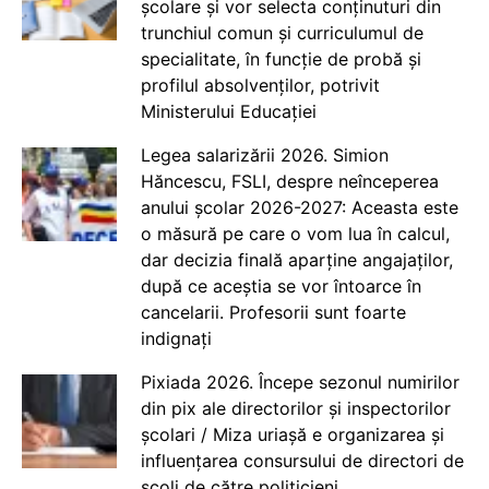
școlare și vor selecta conținuturi din
trunchiul comun și curriculumul de
specialitate, în funcție de probă și
profilul absolvenților, potrivit
Ministerului Educației
Legea salarizării 2026. Simion
Hăncescu, FSLI, despre neînceperea
anului școlar 2026-2027: Aceasta este
o măsură pe care o vom lua în calcul,
dar decizia finală aparține angajaților,
după ce aceștia se vor întoarce în
cancelarii. Profesorii sunt foarte
indignați
Pixiada 2026. Începe sezonul numirilor
din pix ale directorilor și inspectorilor
școlari / Miza uriașă e organizarea și
influențarea consursului de directori de
școli de către politicieni