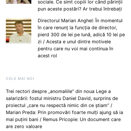
sociale. Ce simt copiii lor când părinții
pun aceste postări? Ar trebui întrebați
Directorul Marian Anghel: În momentul
în care renunț la funcția de director,
pierd 300 de lei pe lună, adică 10 lei pe
zi / Acesta e unul dintre motivele
pentru care nu voi mai continua în
acest rol
CELE MAI NOI
Trei rectori despre „anomaliile” din noua Lege a
salarizării: fostul ministru Daniel David, surprins de
proiectul „care nu respectă nimic din ce știam” /
Marian Preda: Prin promovări foarte mulți ajung să ia
mai puțini bani / Remus Pricopie: Un document care
are zero valoare