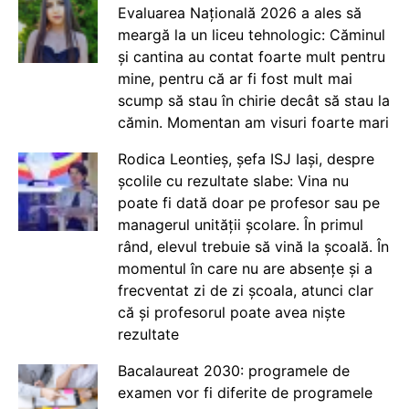
Evaluarea Națională 2026 a ales să
meargă la un liceu tehnologic: Căminul
și cantina au contat foarte mult pentru
mine, pentru că ar fi fost mult mai
scump să stau în chirie decât să stau la
cămin. Momentan am visuri foarte mari
Rodica Leontieș, șefa ISJ Iași, despre
școlile cu rezultate slabe: Vina nu
poate fi dată doar pe profesor sau pe
managerul unității școlare. În primul
rând, elevul trebuie să vină la școală. În
momentul în care nu are absențe și a
frecventat zi de zi școala, atunci clar
că și profesorul poate avea niște
rezultate
Bacalaureat 2030: programele de
examen vor fi diferite de programele