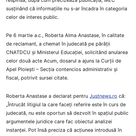
respinsă, după cum precizează publicația, MEC
susținând că informațiile nu s-ar încadra în categoria
celor de interes public.
Pe 6 martie a.c., Roberta Alma Anastase, în calitate
de reclamant, a chemat în judecată pe pârâții
CNATDCU și Ministerul Educației, solicitând anularea
celor două acte Acum, dosarul a ajuns la Curții de
Apel Ploiești – Secția contencios administrativ și
fiscal, potrivit sursei citate.
Roberta Anastase a declarat pentru
Justnews.ro
că:
„Întrucât litigiul la care faceți referire este în curs de
judecată, nu este oportun să dezvolt în spațiul public
argumentele juridice care fac obiectul analizei
instanței. Pot însă preciza că acțiunea introdusă în