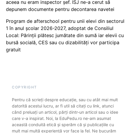
aceea nu eram inspector șef. ISJ ne-a cerut să
depunem documente pentru decontarea navetei
Program de afterschool pentru unii elevi din sectorul
1 în anul școlar 2026-2027, adoptat de Consiliul
Local: Părinții plătesc jumătate din sumă iar elevii cu
bursă socială, CES sau cu dizabilităţi vor participa
gratuit
COPYRIGHT
Pentru că scrieți despre educație, sau cu atât mai mult
datorită acestui lucru, ar fi util să citați cu link, atunci
când preluați un articol, părți dintr-un articol sau o idee
care v-a inspirat. Noi, la EduPedu.ro ne-am asumat
această conduită etică și sperăm că și publicațiile cu
mult mai multă experiență vor face la fel. Ne bucurăm