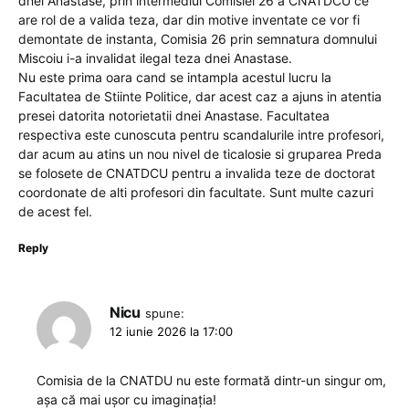
dnei Anastase, prin intermediul Comisiei 26 a CNATDCU ce
are rol de a valida teza, dar din motive inventate ce vor fi
demontate de instanta, Comisia 26 prin semnatura domnului
Miscoiu i-a invalidat ilegal teza dnei Anastase.
Nu este prima oara cand se intampla acestul lucru la
Facultatea de Stiinte Politice, dar acest caz a ajuns in atentia
presei datorita notorietatii dnei Anastase. Facultatea
respectiva este cunoscuta pentru scandalurile intre profesori,
dar acum au atins un nou nivel de ticalosie si gruparea Preda
se folosete de CNATDCU pentru a invalida teze de doctorat
coordonate de alti profesori din facultate. Sunt multe cazuri
de acest fel.
Reply
Nicu
spune:
12 iunie 2026 la 17:00
Comisia de la CNATDU nu este formată dintr-un singur om,
așa că mai ușor cu imaginația!