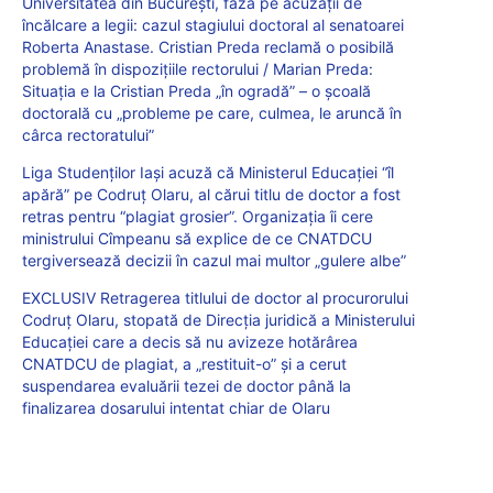
Universitatea din București, faza pe acuzații de
încălcare a legii: cazul stagiului doctoral al senatoarei
Roberta Anastase. Cristian Preda reclamă o posibilă
problemă în dispozițiile rectorului / Marian Preda:
Situația e la Cristian Preda „în ogradă” – o școală
doctorală cu „probleme pe care, culmea, le aruncă în
cârca rectoratului”
Liga Studenților Iași acuză că Ministerul Educației “îl
apără” pe Codruț Olaru, al cărui titlu de doctor a fost
retras pentru “plagiat grosier”. Organizația îi cere
ministrului Cîmpeanu să explice de ce CNATDCU
tergiversează decizii în cazul mai multor „gulere albe”
EXCLUSIV Retragerea titlului de doctor al procurorului
Codruț Olaru, stopată de Direcția juridică a Ministerului
Educației care a decis să nu avizeze hotărârea
CNATDCU de plagiat, a „restituit-o” și a cerut
suspendarea evaluării tezei de doctor până la
finalizarea dosarului intentat chiar de Olaru