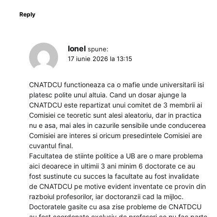
Reply
Ionel
spune:
17 iunie 2026 la 13:15
CNATDCU functioneaza ca o mafie unde universitarii isi
platesc polite unul altuia. Cand un dosar ajunge la
CNATDCU este repartizat unui comitet de 3 membrii ai
Comisiei ce teoretic sunt alesi aleatoriu, dar in practica
nu e asa, mai ales in cazurile sensibile unde conducerea
Comisiei are interes si oricum presedintele Comisiei are
cuvantul final.
Facultatea de stiinte politice a UB are o mare problema
aici deoarece in ultimii 3 ani minim 6 doctorate ce au
fost sustinute cu succes la facultate au fost invalidate
de CNATDCU pe motive evident inventate ce provin din
razboiul profesorilor, iar doctoranzii cad la mijloc.
Doctoratele gasite cu asa zise probleme de CNATDCU
au fost coordonate exclusiv de profesori ce nu fac parte