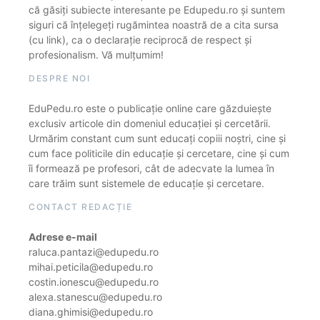
că găsiți subiecte interesante pe Edupedu.ro și suntem
siguri că înțelegeți rugămintea noastră de a cita sursa
(cu link), ca o declarație reciprocă de respect și
profesionalism. Vă mulțumim!
DESPRE NOI
EduPedu.ro este o publicație online care găzduiește
exclusiv articole din domeniul educației și cercetării.
Urmărim constant cum sunt educați copiii noștri, cine și
cum face politicile din educație și cercetare, cine și cum
îi formează pe profesori, cât de adecvate la lumea în
care trăim sunt sistemele de educație și cercetare.
CONTACT REDACȚIE
Adrese e-mail
raluca.pantazi@edupedu.ro
mihai.peticila@edupedu.ro
costin.ionescu@edupedu.ro
alexa.stanescu@edupedu.ro
diana.ghimisi@edupedu.ro