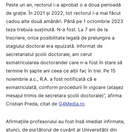
Peste un an, rectorul i-a aprobat o a doua perioadă
de grație. În 2021 și 2022, tot rectorul i-a mai făcut
cadou alte două amânări. Până pe 1 octombrie 2023
teza trebuia susținută. N-a fost. La 7 ani de la
înscriere, orice posibilitate legală de prelungire a
stagiului doctoral era epuizată. Informat de
secretariatul școlii doctorale, am cerut
exmatricularea doctorandei care n-a fost în stare să
termine în șapte ani ceea ce alții fac în trei. Pe 15
noiembrie a.c., R.A. a fost notificată că e
exmatriculată, conform procedurii în vigoare (atașez
mesajul trimis de secretara școlii doctorale)”, afirma
Cristian Preda, citat de
G4Media.ro
.
Afirmațiile profesorului au fost însă imediat infirmate,
atunci, de purtătorul de cuvânt al Universității din