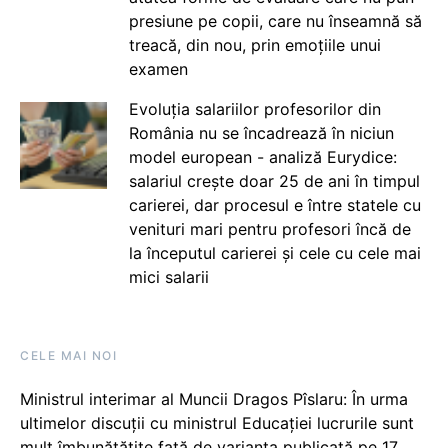
presiune pe copii, care nu înseamnă să
treacă, din nou, prin emoțiile unui
examen
Evoluția salariilor profesorilor din
România nu se încadrează în niciun
model european - analiză Eurydice:
salariul crește doar 25 de ani în timpul
carierei, dar procesul e între statele cu
venituri mari pentru profesori încă de
la începutul carierei și cele cu cele mai
mici salarii
CELE MAI NOI
Ministrul interimar al Muncii Dragos Pîslaru: În urma
ultimelor discuții cu ministrul Educației lucrurile sunt
mult îmbunătățite față de varianta publicată pe 17