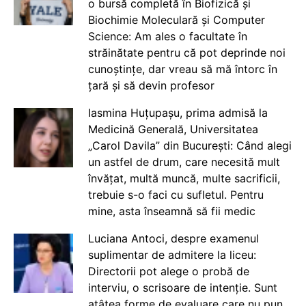
o bursă completă în Biofizică și
Biochimie Moleculară și Computer
Science: Am ales o facultate în
străinătate pentru că pot deprinde noi
cunoștințe, dar vreau să mă întorc în
țară și să devin profesor
Iasmina Huțupașu, prima admisă la
Medicină Generală, Universitatea
„Carol Davila” din București: Când alegi
un astfel de drum, care necesită mult
învățat, multă muncă, multe sacrificii,
trebuie s-o faci cu sufletul. Pentru
mine, asta înseamnă să fii medic
Luciana Antoci, despre examenul
suplimentar de admitere la liceu:
Directorii pot alege o probă de
interviu, o scrisoare de intenție. Sunt
atâtea forme de evaluare care nu pun