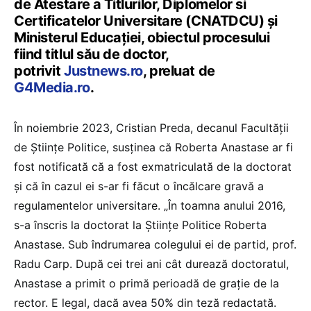
de Atestare a Titlurilor, Diplomelor si
Certificatelor Universitare (CNATDCU) și
Ministerul Educației, obiectul procesului
fiind titlul său de doctor,
potrivit
Justnews.ro
, preluat de
G4Media.ro
.
În noiembrie 2023, Cristian Preda, decanul Facultății
de Științe Politice, susținea că Roberta Anastase ar fi
fost notificată că a fost exmatriculată de la doctorat
și că în cazul ei s-ar fi făcut o încălcare gravă a
regulamentelor universitare. „În toamna anului 2016,
s-a înscris la doctorat la Științe Politice Roberta
Anastase. Sub îndrumarea colegului ei de partid, prof.
Radu Carp. După cei trei ani cât durează doctoratul,
Anastase a primit o primă perioadă de grație de la
rector. E legal, dacă avea 50% din teză redactată.