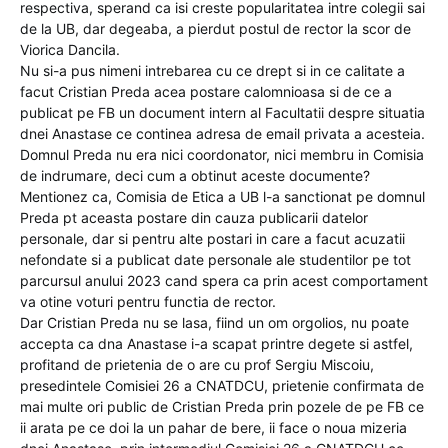
respectiva, sperand ca isi creste popularitatea intre colegii sai
de la UB, dar degeaba, a pierdut postul de rector la scor de
Viorica Dancila.
Nu si-a pus nimeni intrebarea cu ce drept si in ce calitate a
facut Cristian Preda acea postare calomnioasa si de ce a
publicat pe FB un document intern al Facultatii despre situatia
dnei Anastase ce continea adresa de email privata a acesteia.
Domnul Preda nu era nici coordonator, nici membru in Comisia
de indrumare, deci cum a obtinut aceste documente?
Mentionez ca, Comisia de Etica a UB l-a sanctionat pe domnul
Preda pt aceasta postare din cauza publicarii datelor
personale, dar si pentru alte postari in care a facut acuzatii
nefondate si a publicat date personale ale studentilor pe tot
parcursul anului 2023 cand spera ca prin acest comportament
va otine voturi pentru functia de rector.
Dar Cristian Preda nu se lasa, fiind un om orgolios, nu poate
accepta ca dna Anastase i-a scapat printre degete si astfel,
profitand de prietenia de o are cu prof Sergiu Miscoiu,
presedintele Comisiei 26 a CNATDCU, prietenie confirmata de
mai multe ori public de Cristian Preda prin pozele de pe FB ce
ii arata pe ce doi la un pahar de bere, ii face o noua mizeria