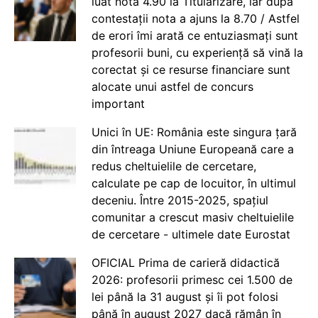
luat nota 4.90 la Titularizare, iar după
contestații nota a ajuns la 8.70 / Astfel
de erori îmi arată ce entuziasmați sunt
profesorii buni, cu experiență să vină la
corectat și ce resurse financiare sunt
alocate unui astfel de concurs
important
Unici în UE: România este singura țară
din întreaga Uniune Europeană care a
redus cheltuielile de cercetare,
calculate pe cap de locuitor, în ultimul
deceniu. Între 2015-2025, spațiul
comunitar a crescut masiv cheltuielile
de cercetare - ultimele date Eurostat
OFICIAL Prima de carieră didactică
2026: profesorii primesc cei 1.500 de
lei până la 31 august și îi pot folosi
până în august 2027 dacă rămân în