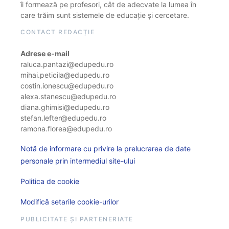
îi formează pe profesori, cât de adecvate la lumea în
care trăim sunt sistemele de educație și cercetare.
CONTACT REDACȚIE
Adrese e-mail
raluca.pantazi@edupedu.ro
mihai.peticila@edupedu.ro
costin.ionescu@edupedu.ro
alexa.stanescu@edupedu.ro
diana.ghimisi@edupedu.ro
stefan.lefter@edupedu.ro
ramona.florea@edupedu.ro
Notă de informare cu privire la prelucrarea de date
personale prin intermediul site-ului
Politica de cookie
Modifică setarile cookie-urilor
PUBLICITATE ȘI PARTENERIATE