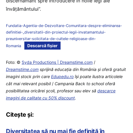
discernământ spre introducere în noile legi ale
învățământului”.
Fundatia-Agentia-de-Dezvoltare-Comunitara-despre-eliminarea-
definitiei-„diversitatii-din-proiectul-legii-invatamantului-
preuniversitar-solicitata-de-cultele-religioase-din-
Descarcă fișier
Romania
Foto: ©
Syda Productions | Dreamstime.com
/
Dreamstime.com
sprijină educaţia din România şi oferă gratuit
imagini stock prin care
Edupedu.ro
îşi poate ilustra articolele
cât mai relevant posibil
/
Campania Back to school oferă
posibilitatea oricărei școli, profesor sau elev să
descarce
imagini de calitate cu 50% discount
.
Citește și:
Diversitatea să nu mai fie definită în