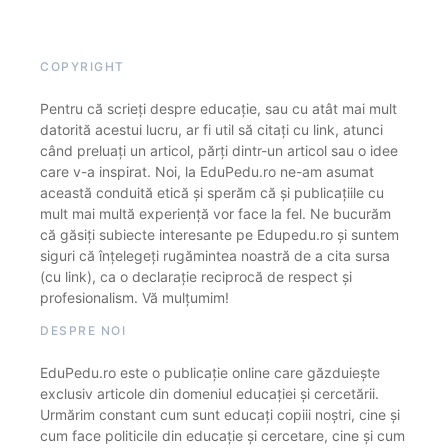
COPYRIGHT
Pentru că scrieți despre educație, sau cu atât mai mult
datorită acestui lucru, ar fi util să citați cu link, atunci
când preluați un articol, părți dintr-un articol sau o idee
care v-a inspirat. Noi, la EduPedu.ro ne-am asumat
această conduită etică și sperăm că și publicațiile cu
mult mai multă experiență vor face la fel. Ne bucurăm
că găsiți subiecte interesante pe Edupedu.ro și suntem
siguri că înțelegeți rugămintea noastră de a cita sursa
(cu link), ca o declarație reciprocă de respect și
profesionalism. Vă mulțumim!
DESPRE NOI
EduPedu.ro este o publicație online care găzduiește
exclusiv articole din domeniul educației și cercetării.
Urmărim constant cum sunt educați copiii noștri, cine și
cum face politicile din educație și cercetare, cine și cum