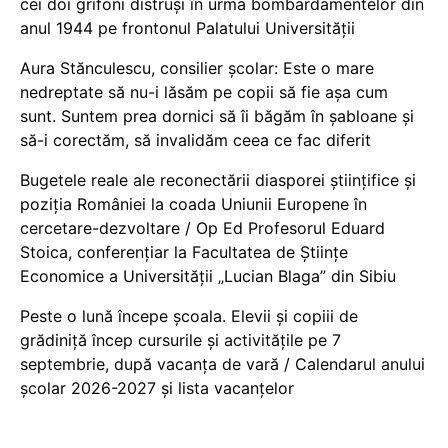
cei doi grifoni distruși în urma bombardamentelor din
anul 1944 pe frontonul Palatului Universității
Aura Stănculescu, consilier școlar: Este o mare
nedreptate să nu-i lăsăm pe copii să fie așa cum
sunt. Suntem prea dornici să îi băgăm în șabloane și
să-i corectăm, să invalidăm ceea ce fac diferit
Bugetele reale ale reconectării diasporei științifice și
poziția României la coada Uniunii Europene în
cercetare-dezvoltare / Op Ed Profesorul Eduard
Stoica, conferențiar la Facultatea de Științe
Economice a Universității „Lucian Blaga” din Sibiu
Peste o lună începe școala. Elevii și copiii de
grădiniță încep cursurile și activitățile pe 7
septembrie, după vacanța de vară / Calendarul anului
școlar 2026-2027 și lista vacanțelor