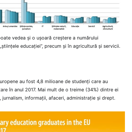
 poate vedea şi o uşoară creştere a numărului
ştiinţele educaţiei”, precum şi în agricultură şi servicii.
 Europene au fost 4,8 milioane de studenţi care au
itare în anul 2017. Mai mult de o treime (34%) dintre ei
 jurnalism, informaţii, afaceri, administraţie şi drept.