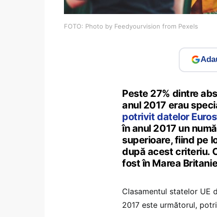
FOTO: Photo by Feedyourvision from Pexels
Adau
Peste 27% dintre abso
anul 2017 erau special
potrivit datelor Euro
în anul 2017 un numă
superioare, fiind pe l
după acest criteriu. 
fost în Marea Britani
Clasamentul statelor UE d
2017 este următorul, potri