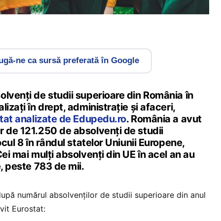
gă-ne ca sursă preferată în Google
lvenţi de studii superioare din România în
izaţi în drept, administraţie şi afaceri,
stat analizate de Edupedu.ro
. România a avut
r de 121.250 de absolvenţi de studii
ocul 8 în rândul statelor Uniunii Europene,
Cei mai mulţi absolvenţi din UE în acel an au
e, peste 783 de mii.
upă numărul absolvenţilor de studii superioare din anul
vit Eurostat: