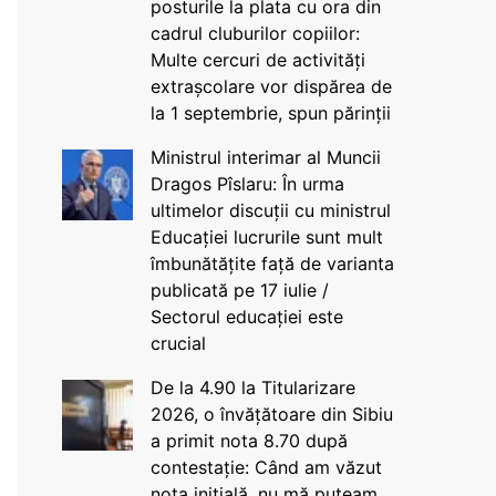
posturile la plata cu ora din
cadrul cluburilor copiilor:
Multe cercuri de activități
extrașcolare vor dispărea de
la 1 septembrie, spun părinții
Ministrul interimar al Muncii
Dragos Pîslaru: În urma
ultimelor discuții cu ministrul
Educației lucrurile sunt mult
îmbunătățite față de varianta
publicată pe 17 iulie /
Sectorul educației este
crucial
De la 4.90 la Titularizare
2026, o învățătoare din Sibiu
a primit nota 8.70 după
contestație: Când am văzut
nota inițială, nu mă puteam