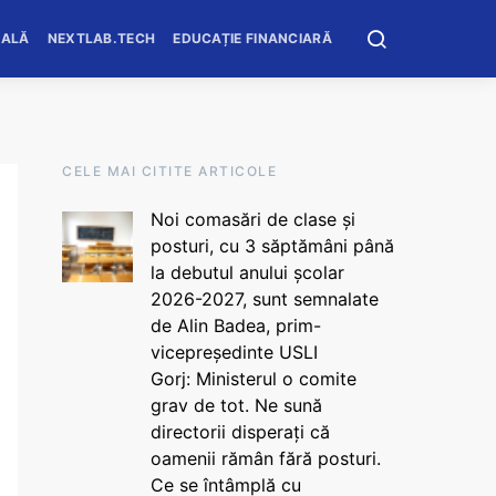
OALĂ
NEXTLAB.TECH
EDUCAȚIE FINANCIARĂ
CELE MAI CITITE ARTICOLE
Noi comasări de clase și
posturi, cu 3 săptămâni până
la debutul anului școlar
2026-2027, sunt semnalate
de Alin Badea, prim-
vicepreședinte USLI
Gorj: Ministerul o comite
grav de tot. Ne sună
directorii disperați că
oamenii rămân fără posturi.
Ce se întâmplă cu