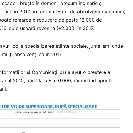
tă scăderi bruşte în domenii precum inginerie şi
 până în 2017 au fost cu 15 mii de absolvenţi mai puţini,
 poate remarca o reducere de peste 12.000 de
016, cu o uşoară revenire (+2.000) în 2017.
ut loc la specializarea ştiinţe sociale, jurnalism, unde
 mulţi absolvenţi ca în 2017.
formaţiilor şi Comunicaţiilor) a avut o creştere a
n anul 2015, până la peste 6.000, rămânând apoi la
ani.