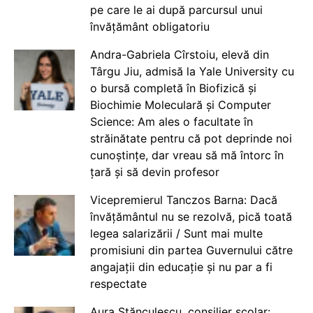
pe care le ai după parcursul unui
învățământ obligatoriu
Andra-Gabriela Cîrstoiu, elevă din
Târgu Jiu, admisă la Yale University cu
o bursă completă în Biofizică și
Biochimie Moleculară și Computer
Science: Am ales o facultate în
străinătate pentru că pot deprinde noi
cunoștințe, dar vreau să mă întorc în
țară și să devin profesor
Vicepremierul Tanczos Barna: Dacă
învățământul nu se rezolvă, pică toată
legea salarizării / Sunt mai multe
promisiuni din partea Guvernului către
angajații din educație și nu par a fi
respectate
Aura Stănculescu, consilier școlar: