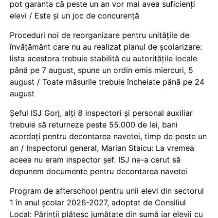
pot garanta că peste un an vor mai avea suficienți
elevi / Este și un joc de concurență
Proceduri noi de reorganizare pentru unitățile de
învățământ care nu au realizat planul de școlarizare:
lista acestora trebuie stabilită cu autoritățile locale
până pe 7 august, spune un ordin emis miercuri, 5
august / Toate măsurile trebuie încheiate până pe 24
august
Șeful ISJ Gorj, alți 8 inspectori și personal auxiliar
trebuie să returneze peste 55.000 de lei, bani
acordați pentru decontarea navetei, timp de peste un
an / Inspectorul general, Marian Staicu: La vremea
aceea nu eram inspector șef. ISJ ne-a cerut să
depunem documente pentru decontarea navetei
Program de afterschool pentru unii elevi din sectorul
1 în anul școlar 2026-2027, adoptat de Consiliul
Local: Părinții plătesc jumătate din sumă iar elevii cu