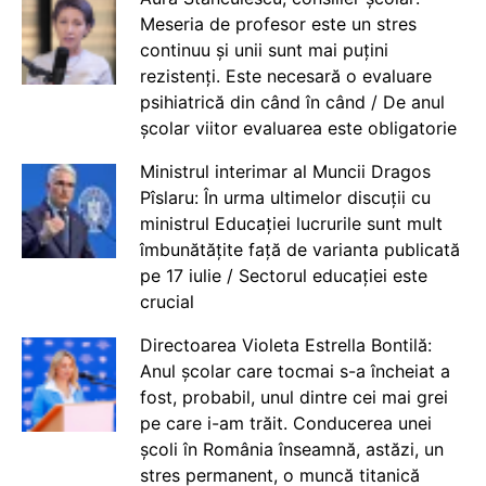
Meseria de profesor este un stres
continuu și unii sunt mai puțini
rezistenți. Este necesară o evaluare
psihiatrică din când în când / De anul
școlar viitor evaluarea este obligatorie
Ministrul interimar al Muncii Dragos
Pîslaru: În urma ultimelor discuții cu
ministrul Educației lucrurile sunt mult
îmbunătățite față de varianta publicată
pe 17 iulie / Sectorul educației este
crucial
Directoarea Violeta Estrella Bontilă:
Anul școlar care tocmai s-a încheiat a
fost, probabil, unul dintre cei mai grei
pe care i-am trăit. Conducerea unei
școli în România înseamnă, astăzi, un
stres permanent, o muncă titanică