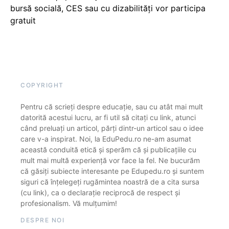
bursă socială, CES sau cu dizabilităţi vor participa
gratuit
COPYRIGHT
Pentru că scrieți despre educație, sau cu atât mai mult
datorită acestui lucru, ar fi util să citați cu link, atunci
când preluați un articol, părți dintr-un articol sau o idee
care v-a inspirat. Noi, la EduPedu.ro ne-am asumat
această conduită etică și sperăm că și publicațiile cu
mult mai multă experiență vor face la fel. Ne bucurăm
că găsiți subiecte interesante pe Edupedu.ro și suntem
siguri că înțelegeți rugămintea noastră de a cita sursa
(cu link), ca o declarație reciprocă de respect și
profesionalism. Vă mulțumim!
DESPRE NOI