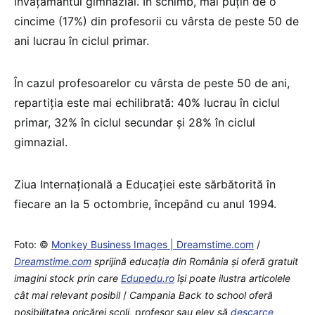
învăţământul gimnazial. În schimb, mai puţin de o
cincime (17%) din profesorii cu vârsta de peste 50 de
ani lucrau în ciclul primar.
În cazul profesoarelor cu vârsta de peste 50 de ani,
repartiţia este mai echilibrată: 40% lucrau în ciclul
primar, 32% în ciclul secundar şi 28% în ciclul
gimnazial.
Ziua Internaţională a Educaţiei este sărbătorită în
fiecare an la 5 octombrie, începând cu anul 1994.
Foto: ©
Monkey Business Images | Dreamstime.com
/
Dreamstime.com
sprijină educaţia din România şi oferă gratuit
imagini stock prin care
Edupedu.ro
îşi poate ilustra articolele
cât mai relevant posibil
/
Campania Back to school oferă
posibilitatea oricărei școli, profesor sau elev să
descarce