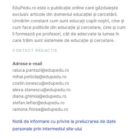
EduPedu.ro este o publicație online care găzduiește
exclusiv articole din domeniul educației și cercetării.
Urmărim constant cum sunt educați copiii noștri, cine și
cum face politicile din educație și cercetare, cine și cum
îi formează pe profesori, cât de adecvate la lumea în
care trăim sunt sistemele de educație și cercetare.
CONTACT REDACȚIE
Adrese e-mail
raluca.pantazi@edupedu.ro
mihai.peticila@edupedu.ro
costin.ionescu@edupedu.ro
alexa.stanescu@edupedu.ro
diana.ghimisi@edupedu.ro
stefan.lefter@edupedu.ro
ramona.florea@edupedu.ro
Notă de informare cu privire la prelucrarea de date
personale prin intermediul site-ului