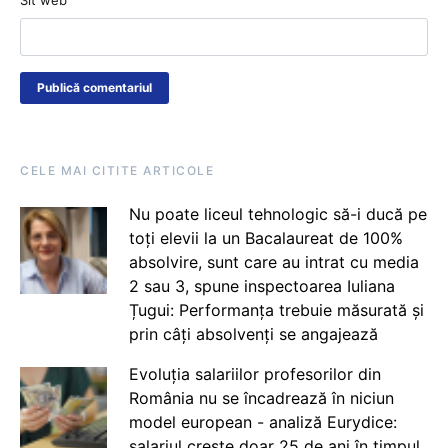
CELE MAI CITITE ARTICOLE
Nu poate liceul tehnologic să-i ducă pe
toți elevii la un Bacalaureat de 100%
absolvire, sunt care au intrat cu media
2 sau 3, spune inspectoarea Iuliana
Țugui: Performanța trebuie măsurată și
prin câți absolvenți se angajează
Evoluția salariilor profesorilor din
România nu se încadrează în niciun
model european - analiză Eurydice:
salariul crește doar 25 de ani în timpul