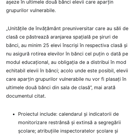
așeze în ultimele două bănci elevii care aparțin
grupurilor vulnerabile.
„Unitățile de învățământ preuniversitar care au săli de
clasă ce păstrează aranjarea spațială pe șiruri de
bănci, au minim 25 elevi înscriși în respectiva clasă și
nu asigură rotirea elevilor în bănci cel puțin o dată pe
modul educațional, au obligația de a distribui în mod
echitabil elevii în bănci; acolo unde este posibil, elevii
care aparțin grupurilor vulnerabile nu vor fi plasați în
ultimele două bănci din sala de clasă”, mai arată
documentul citat.
Proiectul include: calendarul şi indicatorii de
monitorizare restrânsă şi extinsă a segregării
şcolare; atribuţiile inspectoratelor şcolare şi