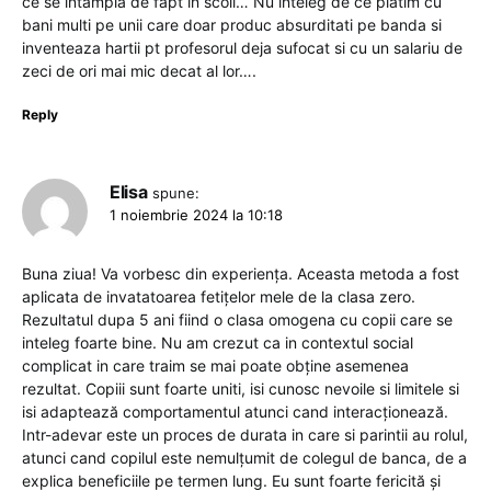
ce se intampla de fapt in scoli… Nu inteleg de ce platim cu
bani multi pe unii care doar produc absurditati pe banda si
inventeaza hartii pt profesorul deja sufocat si cu un salariu de
zeci de ori mai mic decat al lor….
Reply
Elisa
spune:
1 noiembrie 2024 la 10:18
Buna ziua! Va vorbesc din experiența. Aceasta metoda a fost
aplicata de invatatoarea fetițelor mele de la clasa zero.
Rezultatul dupa 5 ani fiind o clasa omogena cu copii care se
inteleg foarte bine. Nu am crezut ca in contextul social
complicat in care traim se mai poate obține asemenea
rezultat. Copiii sunt foarte uniti, isi cunosc nevoile si limitele si
isi adaptează comportamentul atunci cand interacționează.
Intr-adevar este un proces de durata in care si parintii au rolul,
atunci cand copilul este nemulțumit de colegul de banca, de a
explica beneficiile pe termen lung. Eu sunt foarte fericită și