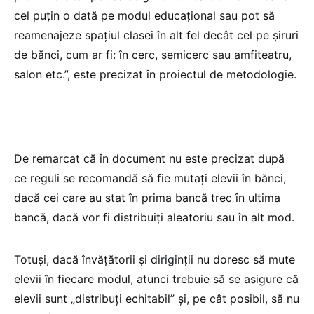
cel puțin o dată pe modul educațional sau pot să
reamenajeze spațiul clasei în alt fel decât cel pe șiruri
de bănci, cum ar fi: în cerc, semicerc sau amfiteatru,
salon etc.”​, este precizat în proiectul de metodologie.
De remarcat că în document nu este precizat după
ce reguli se recomandă să fie mutați elevii în bănci,
dacă cei care au stat în prima bancă trec în ultima
bancă, dacă vor fi distribuiți aleatoriu sau în alt mod.
Totuși, dacă învățătorii și diriginții nu doresc să mute
elevii în fiecare modul, atunci trebuie să se asigure că
elevii sunt „distribuți echitabil” și, pe cât posibil, să nu