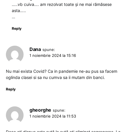
…..vb cuiva…. am rezolvat toate și ne mai rămăsese
asta…..
…
Reply
Dana
spune:
1 noiembrie 2024 la 15:16
Nu mai exista Covid? Ca in pandemie ne-au pus sa facem
oglinda clasei si sa nu cumva sa ii mutam din banci.
Reply
gheorghe
spune:
1 noiembrie 2024 la 11:53
Daca ați dispus asta sută la sută ați eliminat segregarea. La