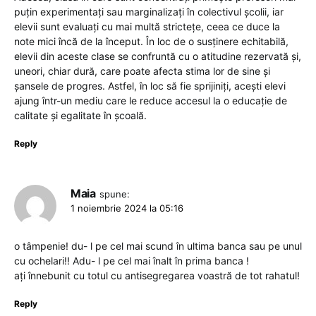
puțin experimentați sau marginalizați în colectivul școlii, iar
elevii sunt evaluați cu mai multă strictețe, ceea ce duce la
note mici încă de la început. În loc de o susținere echitabilă,
elevii din aceste clase se confruntă cu o atitudine rezervată și,
uneori, chiar dură, care poate afecta stima lor de sine și
șansele de progres. Astfel, în loc să fie sprijiniți, acești elevi
ajung într-un mediu care le reduce accesul la o educație de
calitate și egalitate în școală.
Reply
Maia
spune:
1 noiembrie 2024 la 05:16
o tâmpenie! du- l pe cel mai scund în ultima banca sau pe unul
cu ochelari!! Adu- l pe cel mai înalt în prima banca !
ați înnebunit cu totul cu antisegregarea voastră de tot rahatul!
Reply