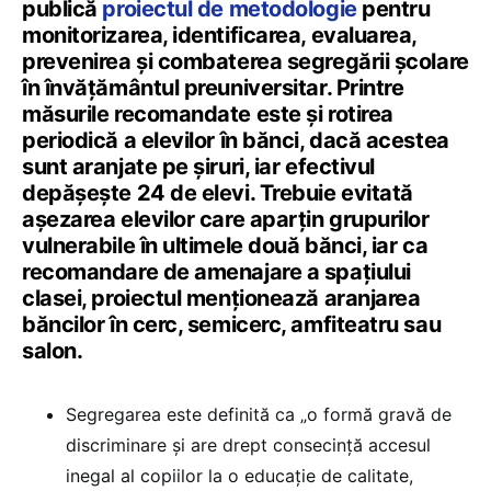
publică
proiectul de metodologie
pentru
monitorizarea, identificarea, evaluarea,
prevenirea şi combaterea segregării şcolare
în învăţământul preuniversitar. Printre
măsurile recomandate este și rotirea
periodică a elevilor în bănci, dacă acestea
sunt aranjate pe șiruri, iar efectivul
depășește 24 de elevi. Trebuie evitată
așezarea elevilor care aparțin grupurilor
vulnerabile în ultimele două bănci, iar ca
recomandare de amenajare a spațiului
clasei, proiectul menționează aranjarea
băncilor în cerc, semicerc, amfiteatru sau
salon.
Segregarea este definită ca „o formă gravă de
discriminare și are drept consecință accesul
inegal al copiilor la o educație de calitate,