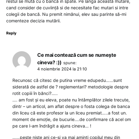
restul se mută cu o bancă in spate. Pe langa această mutare,
cand consider de cuviință si de necesitate fac mutari si intre
colegii de bancă. Nu premit nimănui, elev sau parinte să-mi
comenteze decizia mutării.
Reply
Ce mai contează cum se numește
cineva? :))
spune:
4 noiembrie 2024 la 21:10
Recunosc că citesc de putina vreme edupedu……sunt
siderată de astfel de ? reglementari? metodologie despre
rotit copiii în bănci?…..
…. am fost și eu eleva, poate nu întâmplător zilele trecute,
dintr – un articol, am aflat despre o fosta colega de banca
din liceu că este profesor la un liceu premiat…..a fost un.
moment de emoție, de bucurie….de confirmare că acel om
pe care l-am îndrăgit a ajuns cineva… !
……peste niste ani ce-si va mai aminti copilul meu din