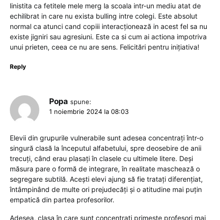
linistita ca fetitele mele merg la scoala intr-un mediu atat de
echilibrat in care nu exista bulling intre colegi. Este absolut
normal ca atunci cand copiii interacționează in acest fel sa nu
existe jigniri sau agresiuni. Este ca si cum ai actiona impotriva
unui prieten, ceea ce nu are sens. Felicitări pentru inițiativa!
Reply
Popa
spune:
1 noiembrie 2024 la 08:03
Elevii din grupurile vulnerabile sunt adesea concentrați într-o
singură clasă la începutul alfabetului, spre deosebire de anii
trecuți, când erau plasați în clasele cu ultimele litere. Deși
măsura pare o formă de integrare, în realitate maschează o
segregare subtilă. Acești elevi ajung să fie tratați diferențiat,
întâmpinând de multe ori prejudecăți și o atitudine mai puțin
empatică din partea profesorilor.
Adesea, clasa în care sunt concentrați primește profesori mai