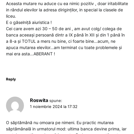
Aceasta mutare nu aduce cu ea nimic pozitiv , doar iritabilitate
in rândul elevilor la adresa diriginților, in special la clasele de
liceu.
E o găselniță aiuristica !
Cei care avem azi 30 – 50 de ani , am avut colg/ colega de
banca aceeași persoană dintr a IX până în XII și din 1 până în
a 8-a și TOTUL a mers nu bine, ci foarte bine…acum, ne
apuca mutarea elevilor…am terminat cu toate problemele și
mai era asta…ABERANT !
Reply
Roswita
spune:
1 noiembrie 2024 la 17:32
O săptămână nu omoara pe nimeni. Eu practic mutarea
săptămânală in urmatorul mod: ultima banca devine prima, iar