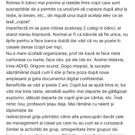
Rotirea in bănci mai previne și relațiile între copii care sunt
susceptibile de a permite ca unul/unii să copieze după altul la
teste, la desen, etc., de regulă unul după același elev ce se
lasă „copiat”.
Imperfectă mi se pare rotirea acelorași 2 colegi in bănci, ei
stand mereu împreună. Normal ar fi ca băncile să fie unice, nu
lipite pentru a face banca dublă dar văd că nu se poate în
clasele dense (copii per mp).
Nu e mare scofală organizarea, prof de bază isi face niste
cartonase cu nume, face obs. pe ele (de ex. Andrei-dislexie,
Irina-ADHD, Grigore-scund, Gogu-miopie), le sucește
săptămânal după cum îi stie și face poza după noua
amplasare și gata documentul digital confidențial.
Beneficiile se văd și peste 2 ani. Copiii ba se ajută între ei, ba
văd mai bine tabla, sensibilii auditiv mai departe de gălăgioșii
explozivi, slăbuții departe de copiii grei pe cântar, etc. Însă
nimic nou, profesorii știau deja. Mai rămâne cu talent și
diplomație de
redirecționat grija părinților către alte preocupări decât cele
de management al clasei pe care nu au cum sa o cunoască.
Similar la activități de grup, omogenitate între grupuri de.