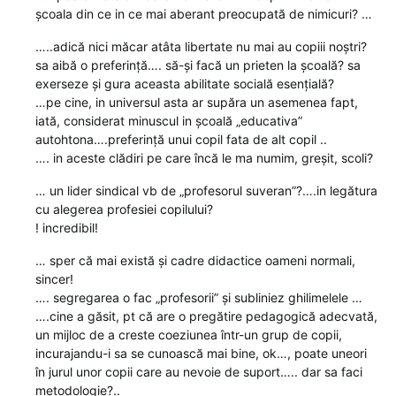
școala din ce in ce mai aberant preocupată de nimicuri? …
…..adică nici măcar atâta libertate nu mai au copiii noștri?
sa aibă o preferință…. să-și facă un prieten la școală? sa
exerseze și gura aceasta abilitate socială esențială?
…pe cine, in universul asta ar supăra un asemenea fapt,
iată, considerat minuscul in școală „educativa”
autohtona….preferință unui copil fata de alt copil ..
…. in aceste clădiri pe care încă le ma numim, greșit, scoli?
… un lider sindical vb de „profesorul suveran”?….in legătura
cu alegerea profesiei copilului?
! incredibil!
… sper că mai există și cadre didactice oameni normali,
sincer!
…. segregarea o fac „profesorii” și subliniez ghilimelele …
….cine a găsit, pt că are o pregătire pedagogică adecvată,
un mijloc de a creste coeziunea într-un grup de copii,
incurajandu-i sa se cunoască mai bine, ok…, poate uneori
în jurul unor copii care au nevoie de suport….. dar sa faci
metodologie?..