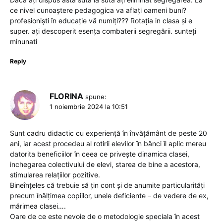
ce nivel cunoaștere pedagogica va aflați oameni buni?
profesioniști în educație vă numiți??? Rotația in clasa și e
super. ați descoperit esența combaterii segregării. sunteți
minunati
Reply
FLORINA
spune:
1 noiembrie 2024 la 10:51
Sunt cadru didactic cu experiență în învățământ de peste 20
ani, iar acest procedeu al rotirii elevilor în bănci îl aplic mereu
datorita beneficiilor în ceea ce privește dinamica clasei,
inchegarea colectivului de elevi, starea de bine a acestora,
stimularea relațiilor pozitive.
Bineînțeles că trebuie să țin cont și de anumite particularități
precum înălțimea copiilor, unele deficiente – de vedere de ex,
mărimea clasei….
Oare de ce este nevoie de o metodologie speciala în acest