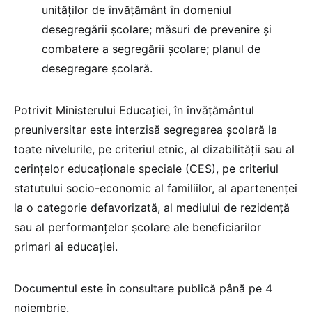
unităţilor de învăţământ în domeniul
desegregării şcolare; măsuri de prevenire şi
combatere a segregării şcolare; planul de
desegregare şcolară.
Potrivit Ministerului Educaţiei, în învăţământul
preuniversitar este interzisă segregarea şcolară la
toate nivelurile, pe criteriul etnic, al dizabilităţii sau al
cerinţelor educaţionale speciale (CES), pe criteriul
statutului socio-economic al familiilor, al apartenenţei
la o categorie defavorizată, al mediului de rezidenţă
sau al performanţelor şcolare ale beneficiarilor
primari ai educaţiei.
Documentul este în consultare publică până pe 4
noiembrie.