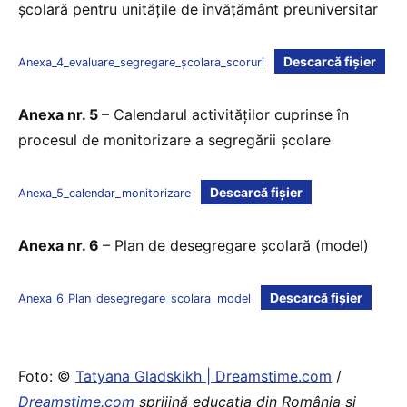
școlară pentru unitățile de învățământ preuniversitar
Descarcă fișier
Anexa_4_evaluare_segregare_școlara_scoruri
Anexa nr. 5
– Calendarul activităților cuprinse în
procesul de monitorizare a segregării școlare
Descarcă fișier
Anexa_5_calendar_monitorizare
Anexa nr. 6
– Plan de desegregare școlară (model)
Descarcă fișier
Anexa_6_Plan_desegregare_scolara_model
Foto: ©
Tatyana Gladskikh | Dreamstime.com
/
Dreamstime.com
sprijină educaţia din România şi