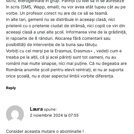
lucru, eterogenitate in grup. Părinții cu idei să vi se adreseze
în scris (SMS, Wapp, email); nu vor avea atât tupeu cât au pe
vorbe. Un profesor corect nu are de ce să se teamă.
In alte tari, gemenii nu se distribuie in aceeași clasă, nici
prietenii cu o prietenie ciudat de strânsă, nici copiii ce vin din
aceeași clasă a unei alte școli. Informarea vine de la grădiniță,
in rapoarte de 8 rânduri. Alocarea fără comentarii sau
posibilități de intervenție de la buna sau tătuțu.
Vorbiți cu cei merși pe la Erasmus, Erasmus+ , vedeți cum e
treaba pe la alții, că și acei părinți sunt tot oameni, nu au
românii mai multe sinapse, nici mai puține. Că nu degeaba are
România anumite școli pentru elevii reintrați, ei nu ar suporta
orice școală, nu e doar aspectul limbii vorbite diferența.
Reply
Laura
spune:
2 noiembrie 2024 la 07:55
Consider aceasta mutare o abominatie !