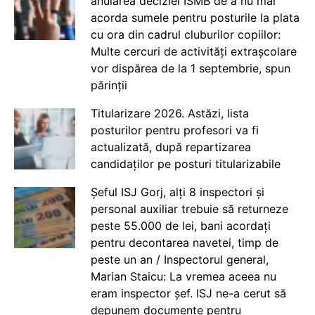
anularea deciziei ISMB de a nu mai
acorda sumele pentru posturile la plata
cu ora din cadrul cluburilor copiilor:
Multe cercuri de activități extrașcolare
vor dispărea de la 1 septembrie, spun
părinții
Titularizare 2026. Astăzi, lista
posturilor pentru profesori va fi
actualizată, după repartizarea
candidaților pe posturi titularizabile
Șeful ISJ Gorj, alți 8 inspectori și
personal auxiliar trebuie să returneze
peste 55.000 de lei, bani acordați
pentru decontarea navetei, timp de
peste un an / Inspectorul general,
Marian Staicu: La vremea aceea nu
eram inspector șef. ISJ ne-a cerut să
depunem documente pentru