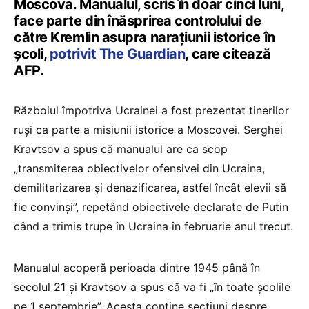
Moscova. Manualul, scris în doar cinci luni,
face parte din înăsprirea controlului de
către Kremlin asupra narațiunii istorice în
școli,
potrivit The Guardian
, care citează
AFP.
Războiul împotriva Ucrainei a fost prezentat tinerilor
ruși ca parte a misiunii istorice a Moscovei. Serghei
Kravtsov a spus că manualul are ca scop
„transmiterea obiectivelor ofensivei din Ucraina,
demilitarizarea și denazificarea, astfel încât elevii să
fie convinși”, repetând obiectivele declarate de Putin
când a trimis trupe în Ucraina în februarie anul trecut.
Manualul acoperă perioada dintre 1945 până în
secolul 21 și Kravtsov a spus că va fi „în toate școlile
pe 1 septembrie”. Acesta conține secțiuni despre