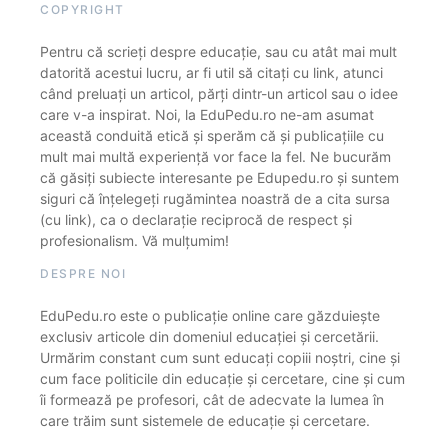
COPYRIGHT
Pentru că scrieți despre educație, sau cu atât mai mult
datorită acestui lucru, ar fi util să citați cu link, atunci
când preluați un articol, părți dintr-un articol sau o idee
care v-a inspirat. Noi, la EduPedu.ro ne-am asumat
această conduită etică și sperăm că și publicațiile cu
mult mai multă experiență vor face la fel. Ne bucurăm
că găsiți subiecte interesante pe Edupedu.ro și suntem
siguri că înțelegeți rugămintea noastră de a cita sursa
(cu link), ca o declarație reciprocă de respect și
profesionalism. Vă mulțumim!
DESPRE NOI
EduPedu.ro este o publicație online care găzduiește
exclusiv articole din domeniul educației și cercetării.
Urmărim constant cum sunt educați copiii noștri, cine și
cum face politicile din educație și cercetare, cine și cum
îi formează pe profesori, cât de adecvate la lumea în
care trăim sunt sistemele de educație și cercetare.