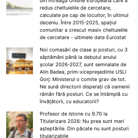
din întreaga Uniune Europeană care a
redus cheltuielile de cercetare,
calculate pe cap de locuitor, în ultimul
deceniu. Între 2015-2025, spațiul
comunitar a crescut masiv cheltuielile
de cercetare - ultimele date Eurostat
Noi comasări de clase și posturi, cu 3
săptămâni până la debutul anului
școlar 2026-2027, sunt semnalate de
Alin Badea, prim-vicepreședinte USLI
Gorj: Ministerul o comite grav de tot.
Ne sună directorii disperați că oamenii
rămân fără posturi. Ce se întâmplă cu
învățătorii, cu educatorii?
Profesor de Istorie cu 9.70 la
Titularizare 2026: Nu prea sunt mari
așteptările. Din păcate nu sunt posturi
titularizabile