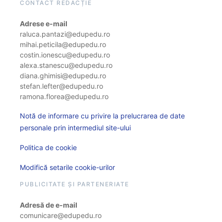
CONTACT REDACȚIE
Adrese e-mail
raluca.pantazi@edupedu.ro
mihai.peticila@edupedu.ro
costin.ionescu@edupedu.ro
alexa.stanescu@edupedu.ro
diana.ghimisi@edupedu.ro
stefan.lefter@edupedu.ro
ramona.florea@edupedu.ro
Notă de informare cu privire la prelucrarea de date
personale prin intermediul site-ului
Politica de cookie
Modifică setarile cookie-urilor
PUBLICITATE ȘI PARTENERIATE
Adresă de e-mail
comunicare@edupedu.ro