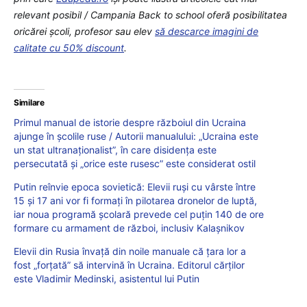
relevant posibil / Campania Back to school oferă posibilitatea
oricărei școli, profesor sau elev
să descarce imagini de
calitate cu 50% discount
.
Similare
Primul manual de istorie despre războiul din Ucraina
ajunge în şcolile ruse / Autorii manualului: „Ucraina este
un stat ultranaţionalist”, în care disidenţa este
persecutată şi „orice este rusesc” este considerat ostil
Putin reînvie epoca sovietică: Elevii ruşi cu vârste între
15 şi 17 ani vor fi formaţi în pilotarea dronelor de luptă,
iar noua programă școlară prevede cel puţin 140 de ore
formare cu armament de război, inclusiv Kalaşnikov
Elevii din Rusia învaţă din noile manuale că ţara lor a
fost „forţată” să intervină în Ucraina. Editorul cărţilor
este Vladimir Medinski, asistentul lui Putin