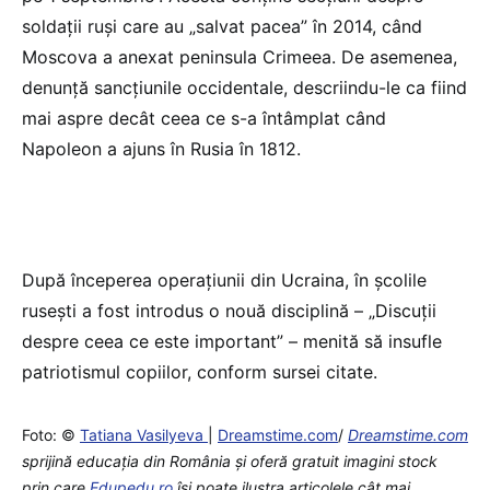
soldații ruși care au „salvat pacea” în 2014, când
Moscova a anexat peninsula Crimeea. De asemenea,
denunță sancțiunile occidentale, descriindu-le ca fiind
mai aspre decât ceea ce s-a întâmplat când
Napoleon a ajuns în Rusia în 1812.
După începerea operațiunii din Ucraina, în școlile
rusești a fost introdus o nouă disciplină – „Discuții
despre ceea ce este important” – menită să insufle
patriotismul copiilor, conform sursei citate.
Foto: ©
Tatiana Vasilyeva
|
Dreamstime.com
/
Dreamstime.com
sprijină educaţia din România şi oferă gratuit imagini stock
prin care
Edupedu.ro
îşi poate ilustra articolele cât mai