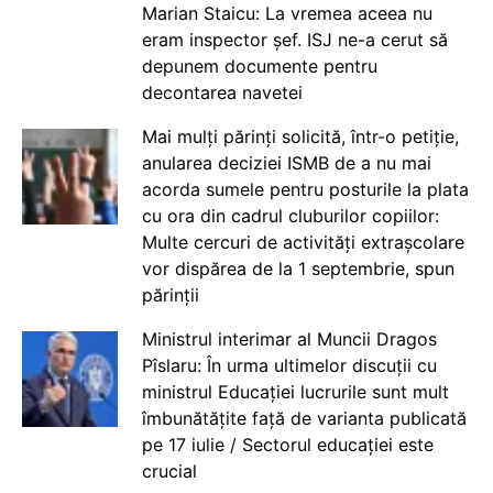
Marian Staicu: La vremea aceea nu
eram inspector șef. ISJ ne-a cerut să
depunem documente pentru
decontarea navetei
Mai mulți părinți solicită, într-o petiție,
anularea deciziei ISMB de a nu mai
acorda sumele pentru posturile la plata
cu ora din cadrul cluburilor copiilor:
Multe cercuri de activități extrașcolare
vor dispărea de la 1 septembrie, spun
părinții
Ministrul interimar al Muncii Dragos
Pîslaru: În urma ultimelor discuții cu
ministrul Educației lucrurile sunt mult
îmbunătățite față de varianta publicată
pe 17 iulie / Sectorul educației este
crucial