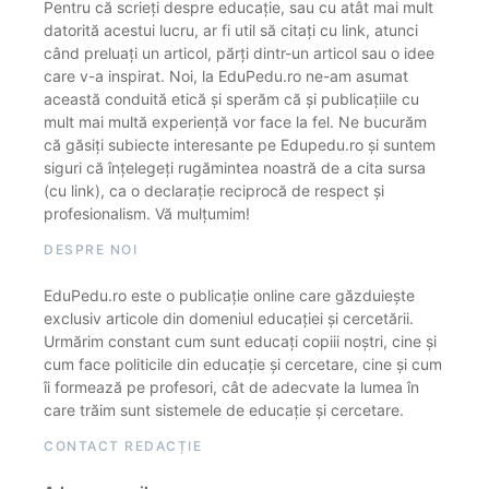
Pentru că scrieți despre educație, sau cu atât mai mult
datorită acestui lucru, ar fi util să citați cu link, atunci
când preluați un articol, părți dintr-un articol sau o idee
care v-a inspirat. Noi, la EduPedu.ro ne-am asumat
această conduită etică și sperăm că și publicațiile cu
mult mai multă experiență vor face la fel. Ne bucurăm
că găsiți subiecte interesante pe Edupedu.ro și suntem
siguri că înțelegeți rugămintea noastră de a cita sursa
(cu link), ca o declarație reciprocă de respect și
profesionalism. Vă mulțumim!
DESPRE NOI
EduPedu.ro este o publicație online care găzduiește
exclusiv articole din domeniul educației și cercetării.
Urmărim constant cum sunt educați copiii noștri, cine și
cum face politicile din educație și cercetare, cine și cum
îi formează pe profesori, cât de adecvate la lumea în
care trăim sunt sistemele de educație și cercetare.
CONTACT REDACȚIE