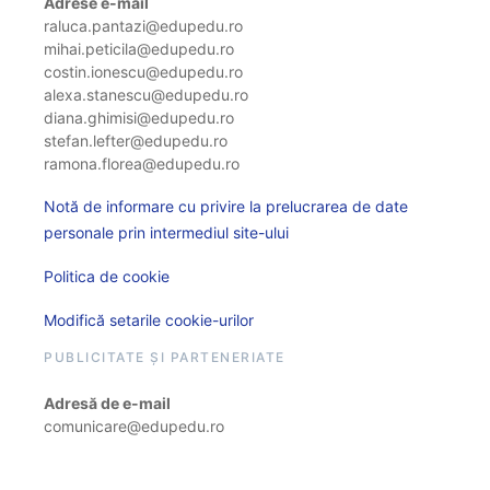
Adrese e-mail
raluca.pantazi@edupedu.ro
mihai.peticila@edupedu.ro
costin.ionescu@edupedu.ro
alexa.stanescu@edupedu.ro
diana.ghimisi@edupedu.ro
stefan.lefter@edupedu.ro
ramona.florea@edupedu.ro
Notă de informare cu privire la prelucrarea de date
personale prin intermediul site-ului
Politica de cookie
Modifică setarile cookie-urilor
PUBLICITATE ȘI PARTENERIATE
Adresă de e-mail
comunicare@edupedu.ro