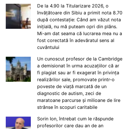
De la 4.90 la Titularizare 2026, o
învățătoare din Sibiu a primit nota 8.70
după contestație: Când am văzut nota
inițială, nu mă puteam opri din plâns.
Mi-am dat seama că lucrarea mea nu a
fost corectată în adevăratul sens al
cuvântului
Un cunoscut profesor de la Cambridge
a demisionat în urma acuzațiilor că ar
fi plagiat sau ar fi exagerat în privința
realizărilor sale, promovate printr-o
poveste de viață marcată de un
diagnostic de autism, zeci de
maratoane parcurse și milioane de lire
strânse în scopuri caritabile
Sorin Ion, întrebat cum le răspunde
profesorilor care dau an de an