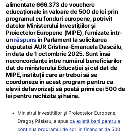
alimentate 666.373 de vouchere
educaționale în valoare de 500 de lei prin
programul cu fonduri europene, potrivit
datelor Ministerului Investițiilor și
Proiectelor Europene (MIPE), furnizate într-
un
răspuns
în Parlament la solicitarea
deputatei AUR Cristina-Emanuela Dascălu,
în data de 1 octombrie 2025. Sunt însă
neconcordanțe între numărul beneficiarilor
dat de ministerului Educației și cel dat de
MIPE, instituții care ar trebui să se
coordoneze în acest program pentru ca
elevii defavorizați să poată primi cei 500 de
lei pentru rechizite și haine.
Ministrul Investițiilor și Proiectelor Europene,
Dragoș Pâslaru, a spus
că există bani pentru a
continua programul de sprijin financiar de 500