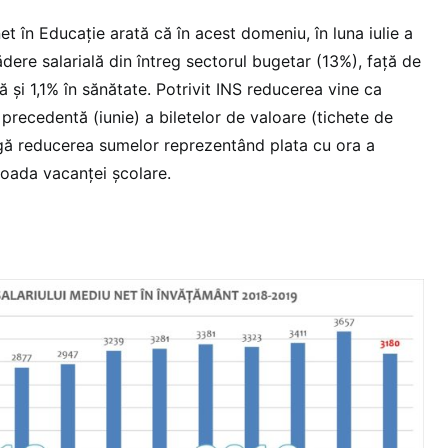
et în Educație arată că în acest domeniu, în luna iulie a
ere salarială din întreg sectorul bugetar (13%), față de
ă și 1,1% în sănătate. Potrivit INS reducerea vine ca
 precedentă (iunie) a biletelor de valoare (tichete de
gă reducerea sumelor reprezentând plata cu ora a
ioada vacanţei şcolare.