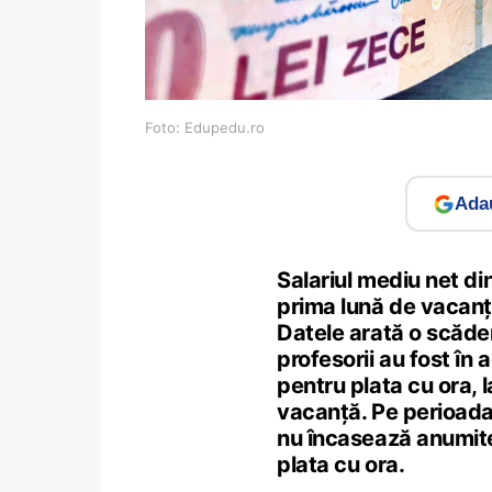
Foto: Edupedu.ro
Adau
Salariul mediu net din
prima lună de vacanță,
Datele arată o scăder
profesorii au fost în 
pentru plata cu ora, 
vacanță. Pe perioada 
nu încasează anumite 
plata cu ora.