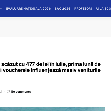
EVALUARE NAȚIONALĂ 2026
BAC 2026
PROFESORI
AI LA ȘC
scăzut cu 477 de lei în iulie, prima lună de
și voucherele influențează masiv veniturile
ad
No comments