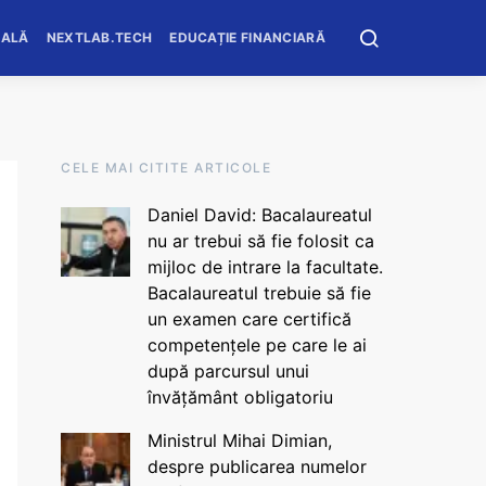
OALĂ
NEXTLAB.TECH
EDUCAȚIE FINANCIARĂ
CELE MAI CITITE ARTICOLE
Daniel David: Bacalaureatul
nu ar trebui să fie folosit ca
mijloc de intrare la facultate.
Bacalaureatul trebuie să fie
un examen care certifică
competențele pe care le ai
după parcursul unui
învățământ obligatoriu
Ministrul Mihai Dimian,
despre publicarea numelor