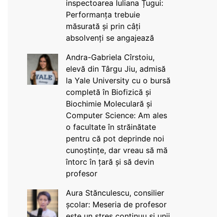
inspectoarea Iuliana Țugui:
Performanța trebuie
măsurată și prin câți
absolvenți se angajează
Andra-Gabriela Cîrstoiu,
elevă din Târgu Jiu, admisă
la Yale University cu o bursă
completă în Biofizică și
Biochimie Moleculară și
Computer Science: Am ales
o facultate în străinătate
pentru că pot deprinde noi
cunoștințe, dar vreau să mă
întorc în țară și să devin
profesor
Aura Stănculescu, consilier
școlar: Meseria de profesor
este un stres continuu și unii