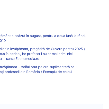
ăţământ a scăzut în august, pentru a doua lună la rând,
2019
rurilor în Învățământ, pregătită de Guvern pentru 2025 /
pus în pericol, iar profesorii nu ar mai primi nici
or – surse Economedia.ro
învățământ – tariful brut pe ora suplimentară sau
oți profesorii din România / Exemplu de calcul