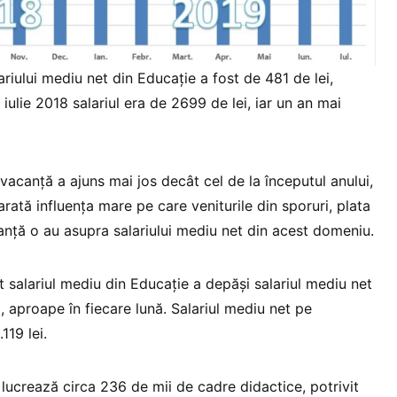
ariului mediu net din Educație a fost de 481 de lei,
În iulie 2018 salariul era de 2699 de lei, iar un an mai
 vacanță a ajuns mai jos decât cel de la începutul anului,
arată influența mare pe care veniturile din sporuri, plata
anță o au asupra salariului mediu net din acest domeniu.
 salariul mediu din Educație a depăși salariul mediu net
i, aproape în fiecare lună. Salariul mediu net pe
119 lei.
lucrează circa 236 de mii de cadre didactice, potrivit