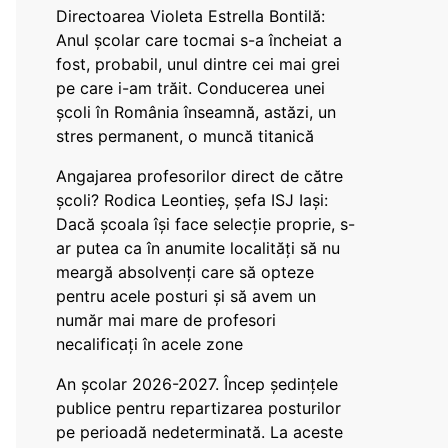
Directoarea Violeta Estrella Bontilă:
Anul școlar care tocmai s-a încheiat a
fost, probabil, unul dintre cei mai grei
pe care i-am trăit. Conducerea unei
școli în România înseamnă, astăzi, un
stres permanent, o muncă titanică
Angajarea profesorilor direct de către
școli? Rodica Leontieș, șefa ISJ Iași:
Dacă școala își face selecție proprie, s-
ar putea ca în anumite localități să nu
meargă absolvenți care să opteze
pentru acele posturi și să avem un
număr mai mare de profesori
necalificați în acele zone
An școlar 2026-2027. Încep ședințele
publice pentru repartizarea posturilor
pe perioadă nedeterminată. La aceste