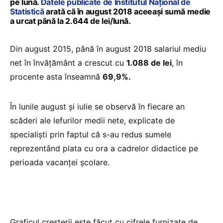
pe lună.
Datele publicate de Institutul Național de
Statistică
arată că în august 2018 aceeași sumă medie
a urcat până la 2.644 de lei/lună.
Din august 2015, până în august 2018 salariul mediu
net în învățământ a crescut cu
1.088 de lei
, în
procente asta înseamnă
69,9%.
În lunile august și iulie se observă în fiecare an
scăderi ale lefurilor medii nete, explicate de
specialiști prin faptul că s-au redus sumele
reprezentând plata cu ora a cadrelor didactice pe
perioada vacanţei şcolare.
Graficul creșterii este făcut cu cifrele furnizate de