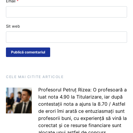
Email
*
Sit web
CELE MAI CITITE ARTICOLE
Profesorul Petruț Rizea: O profesoară a
luat nota 4.90 la Titularizare, iar după
contestații nota a ajuns la 8.70 / Astfel
de erori îmi arată ce entuziasmați sunt
profesorii buni, cu experiență să vină la
corectat și ce resurse financiare sunt
alocate unui astfel de concurs