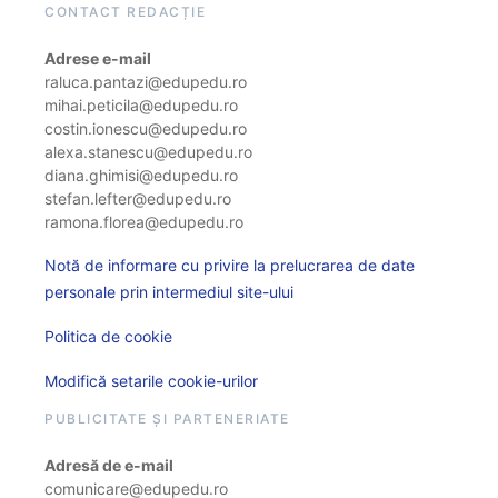
CONTACT REDACȚIE
Adrese e-mail
raluca.pantazi@edupedu.ro
mihai.peticila@edupedu.ro
costin.ionescu@edupedu.ro
alexa.stanescu@edupedu.ro
diana.ghimisi@edupedu.ro
stefan.lefter@edupedu.ro
ramona.florea@edupedu.ro
Notă de informare cu privire la prelucrarea de date
personale prin intermediul site-ului
Politica de cookie
Modifică setarile cookie-urilor
PUBLICITATE ȘI PARTENERIATE
Adresă de e-mail
comunicare@edupedu.ro