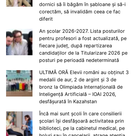
dornici să îi băgăm în șabloane și să-i
corectăm, să invalidăm ceea ce fac
diferit
An școlar 2026-2027. Lista posturilor
pentru profesori a fost actualizată, pe
fiecare județ, după repartizarea
candidaților de la Titularizare 2026 pe
posturi pe perioadă nedeterminată
ULTIMĂ ORĂ Elevii români au obținut 3
medalii de aur, 2 de argint și 3 de
bronz la Olimpiada Internațională de
Inteligență Artificială – IOAI 2026,
desfășurată în Kazahstan
Încă mai sunt școli în care consilierii
școlari își desfășoară activitatea prin
biblioteci, pe la cabinetul medical, pe
holuri sau în cancelarii, atrage atenția