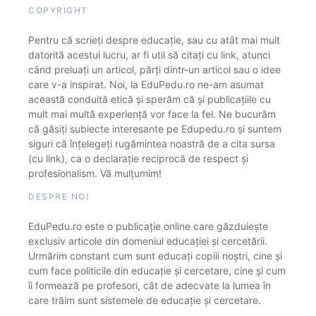
COPYRIGHT
Pentru că scrieți despre educație, sau cu atât mai mult
datorită acestui lucru, ar fi util să citați cu link, atunci
când preluați un articol, părți dintr-un articol sau o idee
care v-a inspirat. Noi, la EduPedu.ro ne-am asumat
această conduită etică și sperăm că și publicațiile cu
mult mai multă experiență vor face la fel. Ne bucurăm
că găsiți subiecte interesante pe Edupedu.ro și suntem
siguri că înțelegeți rugămintea noastră de a cita sursa
(cu link), ca o declarație reciprocă de respect și
profesionalism. Vă mulțumim!
DESPRE NOI
EduPedu.ro este o publicație online care găzduiește
exclusiv articole din domeniul educației și cercetării.
Urmărim constant cum sunt educați copiii noștri, cine și
cum face politicile din educație și cercetare, cine și cum
îi formează pe profesori, cât de adecvate la lumea în
care trăim sunt sistemele de educație și cercetare.