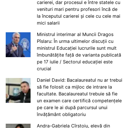
carierei, dar procesul e între statele cu
venituri mari pentru profesori încă de
la începutul carierei și cele cu cele mai
mici salarii
Ministrul interimar al Muncii Dragos
Pîslaru: În urma ultimelor discuții cu
ministrul Educației lucrurile sunt mult
îmbunătățite față de varianta publicată
pe 17 iulie / Sectorul educației este
crucial
Daniel David: Bacalaureatul nu ar trebui
să fie folosit ca mijloc de intrare la
facultate. Bacalaureatul trebuie să fie
un examen care certifică competențele
pe care le ai după parcursul unui
învățământ obligatoriu
Andra-Gabriela Cîrstoiu, elevă din