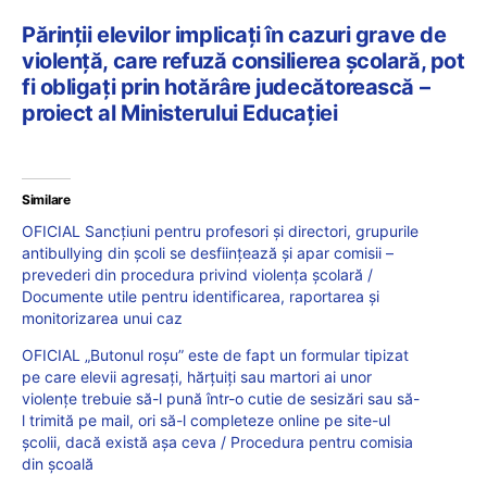
Părinții elevilor implicați în cazuri grave de
violență, care refuză consilierea școlară, pot
fi obligați prin hotărâre judecătorească –
proiect al Ministerului Educației
Similare
OFICIAL Sancțiuni pentru profesori și directori, grupurile
antibullying din școli se desființează și apar comisii –
prevederi din procedura privind violența școlară /
Documente utile pentru identificarea, raportarea și
monitorizarea unui caz
OFICIAL „Butonul roșu” este de fapt un formular tipizat
pe care elevii agresați, hărțuiți sau martori ai unor
violențe trebuie să-l pună într-o cutie de sesizări sau să-
l trimită pe mail, ori să-l completeze online pe site-ul
școlii, dacă există așa ceva / Procedura pentru comisia
din școală