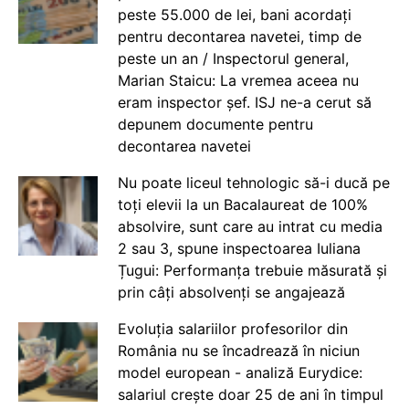
peste 55.000 de lei, bani acordați
pentru decontarea navetei, timp de
peste un an / Inspectorul general,
Marian Staicu: La vremea aceea nu
eram inspector șef. ISJ ne-a cerut să
depunem documente pentru
decontarea navetei
Nu poate liceul tehnologic să-i ducă pe
toți elevii la un Bacalaureat de 100%
absolvire, sunt care au intrat cu media
2 sau 3, spune inspectoarea Iuliana
Țugui: Performanța trebuie măsurată și
prin câți absolvenți se angajează
Evoluția salariilor profesorilor din
România nu se încadrează în niciun
model european - analiză Eurydice:
salariul crește doar 25 de ani în timpul