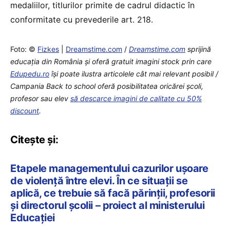
medaliilor, titlurilor primite de cadrul didactic în
conformitate cu prevederile art. 218.
Foto: ©
Fizkes
|
Dreamstime.com
/
Dreamstime.com
sprijină
educaţia din România şi oferă gratuit imagini stock prin care
Edupedu.ro
îşi poate ilustra articolele cât mai relevant posibil /
Campania Back to school oferă posibilitatea oricărei școli,
profesor sau elev
să descarce imagini de calitate cu 50%
discount
.
Citește și:
Etapele managementului cazurilor ușoare
de violență între elevi. În ce situații se
aplică, ce trebuie să facă părinții, profesorii
și directorul școlii – proiect al ministerului
Educației