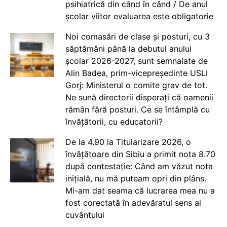
psihiatrică din când în când / De anul
școlar viitor evaluarea este obligatorie
Noi comasări de clase și posturi, cu 3
săptămâni până la debutul anului
școlar 2026-2027, sunt semnalate de
Alin Badea, prim-vicepreședinte USLI
Gorj: Ministerul o comite grav de tot.
Ne sună directorii disperați că oamenii
rămân fără posturi. Ce se întâmplă cu
învățătorii, cu educatorii?
De la 4.90 la Titularizare 2026, o
învățătoare din Sibiu a primit nota 8.70
după contestație: Când am văzut nota
inițială, nu mă puteam opri din plâns.
Mi-am dat seama că lucrarea mea nu a
fost corectată în adevăratul sens al
cuvântului