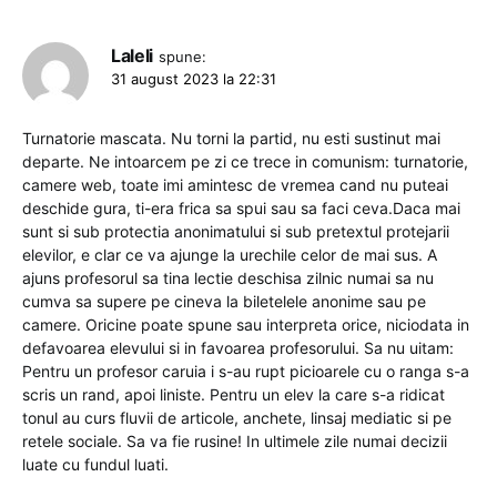
Laleli
spune:
31 august 2023 la 22:31
Turnatorie mascata. Nu torni la partid, nu esti sustinut mai
departe. Ne intoarcem pe zi ce trece in comunism: turnatorie,
camere web, toate imi amintesc de vremea cand nu puteai
deschide gura, ti-era frica sa spui sau sa faci ceva.Daca mai
sunt si sub protectia anonimatului si sub pretextul protejarii
elevilor, e clar ce va ajunge la urechile celor de mai sus. A
ajuns profesorul sa tina lectie deschisa zilnic numai sa nu
cumva sa supere pe cineva la biletelele anonime sau pe
camere. Oricine poate spune sau interpreta orice, niciodata in
defavoarea elevului si in favoarea profesorului. Sa nu uitam:
Pentru un profesor caruia i s-au rupt picioarele cu o ranga s-a
scris un rand, apoi liniste. Pentru un elev la care s-a ridicat
tonul au curs fluvii de articole, anchete, linsaj mediatic si pe
retele sociale. Sa va fie rusine! In ultimele zile numai decizii
luate cu fundul luati.