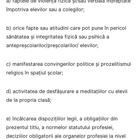
a) faptele de violență fizică și/sau verbală îndreptate
împotriva elevilor sau a colegilor;
b) orice fapte sau atitudini care pot pune în pericol
sănătatea și integritatea fizică sau psihică a
antepreșcolarilor/preșcolarilor/ elevilor;
c) manifestarea convingerilor politice și prozelitismul
religios în spațiul școlar;
d) activitatea de desfășurare a meditațiilor cu elevii
de la propria clasă;
e) încălcarea dispozițiilor legii, a obligațiilor din
prezentul titlu, a normelor statutului profesiei,
deciziilor obligatorii ale organelor profesiei la nivel