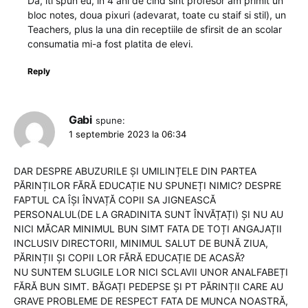
Da, iti spun eu, in 4 ani de cind sint profesor am primit un
bloc notes, doua pixuri (adevarat, toate cu staif si stil), un
Teachers, plus la una din receptiile de sfirsit de an scolar
consumatia mi-a fost platita de elevi.
Reply
Gabi
spune:
1 septembrie 2023 la 06:34
DAR DESPRE ABUZURILE ȘI UMILINȚELE DIN PARTEA
PĂRINȚILOR FĂRĂ EDUCAȚIE NU SPUNEȚI NIMIC? DESPRE
FAPTUL CA ÎȘI ÎNVAȚĂ COPII SA JIGNEASCĂ
PERSONALUL(DE LA GRADINITA SUNT ÎNVĂȚAȚI) ȘI NU AU
NICI MĂCAR MINIMUL BUN SIMT FATA DE TOȚI ANGAJAȚII
INCLUSIV DIRECTORII, MINIMUL SALUT DE BUNĂ ZIUA,
PĂRINȚII ȘI COPII LOR FĂRĂ EDUCAȚIE DE ACASĂ?
NU SUNTEM SLUGILE LOR NICI SCLAVII UNOR ANALFABEȚI
FĂRĂ BUN SIMT. BĂGAȚI PEDEPSE ȘI PT PĂRINȚII CARE AU
GRAVE PROBLEME DE RESPECT FATA DE MUNCA NOASTRĂ,