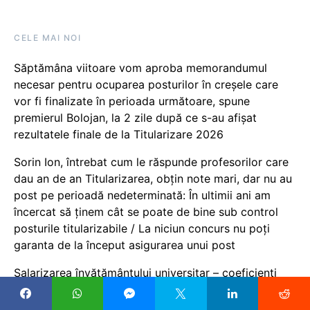
CELE MAI NOI
Săptămâna viitoare vom aproba memorandumul
necesar pentru ocuparea posturilor în creșele care
vor fi finalizate în perioada următoare, spune
premierul Bolojan, la 2 zile după ce s-au afișat
rezultatele finale de la Titularizare 2026
Sorin Ion, întrebat cum le răspunde profesorilor care
dau an de an Titularizarea, obțin note mari, dar nu au
post pe perioadă nedeterminată: În ultimii ani am
încercat să ținem cât se poate de bine sub control
posturile titularizabile / La niciun concurs nu poți
garanta de la început asigurarea unui post
Salarizarea învățământului universitar – coeficienți
prea mici sau taxare pe muncă prea mare?
Comparație între salariile propuse în noua lege a