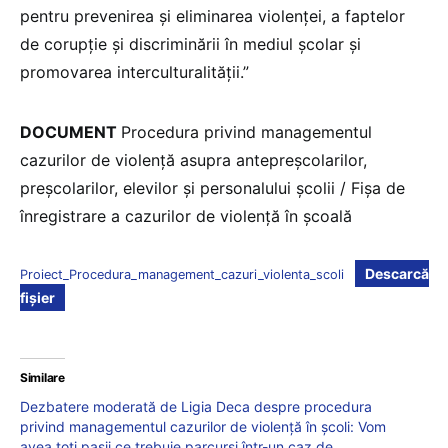
pentru prevenirea şi eliminarea violenței, a faptelor
de corupţie şi discriminării în mediul şcolar şi
promovarea interculturalităţii.”
DOCUMENT
Procedura privind managementul
cazurilor de violență asupra antepreșcolarilor,
preșcolarilor, elevilor și personalului școlii / Fișa de
înregistrare a cazurilor de violență în școală
Descarcă
Proiect_Procedura_management_cazuri_violenta_scoli
fișier
Similare
Dezbatere moderată de Ligia Deca despre procedura
privind managementul cazurilor de violență în școli: Vom
avea toți pașii ce trebuie parcurși într-un caz de