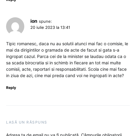
ion
spune:
20 iulie 2023 la 13:41
Tipic romanesc, daca nu au solutii atunci mai fac o comisie, le
mai da dirigintilor o gramada de acte de facut si gata s-a
ingropat cazul. Parca cei de la minister se laudau odata ca o
sa scada birocratia si in schimb in fiecare an tot mai multe
comisii, acte, raportari si responsabilitati. Scola cine mai face
in ziua de azi, cine mai preda cand voi ne ingropati in acte?
Reply
LASĂ UN RĂSPUNS
Adresa ta de email nu va fi publicată.
Câmpurile obligatorii