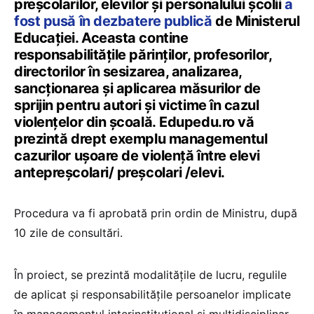
preșcolarilor, elevilor și personalului școlii
a
fost pusă în dezbatere publică
de Ministerul
Educației. Aceasta contine
responsabilitățile părinților, profesorilor,
directorilor în sesizarea, analizarea,
sancționarea și aplicarea măsurilor de
sprijin pentru autori și victime în cazul
violențelor din școală. Edupedu.ro vă
prezintă drept exemplu managementul
cazurilor ușoare de violență între elevi
antepreșcolari/ preșcolari /elevi.
Procedura va fi aprobată prin ordin de Ministru, după
10 zile de consultări.
În proiect, se prezintă modalitățile de lucru, regulile
de aplicat și responsabilitățile persoanelor implicate
în managementul interinstituțional şi multidisciplinar