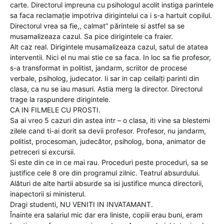
carte. Directorul impreuna cu psihologul acolit instiga parintele
sa faca reclamație impotriva dirigintelui ca i s-a hartuit copilul.
Directorul vrea sa fie,, calmat” părintele si astfel sa se
musamalizeaza cazul. Sa pice dirigintele ca fraier.
Alt caz real. Dirigintele musamalizeaza cazul, satul de atatea
interventii. Nici el nu mai stie ce sa faca. In loc sa fie profesor,
s-a transformat in politist, jandarm, scriitor de procese
verbale, psiholog, judecator. Ii sar in cap ceilalți parinti din
clasa, ca nu se iau masuri. Astia merg la director. Directorul
trage la raspundere dirigintele.
CA IN FILMELE CU PROSTI.
Sa ai vreo 5 cazuri din astea intr – o clasa, iti vine sa blestemi
zilele cand ti-ai dorit sa devii profesor. Profesor, nu jandarm,
politist, procesoman, judecător, psiholog, bona, animator de
petreceri si excursii.
Si este din ce in ce mai rau. Proceduri peste proceduri, sa se
justifice cele 8 ore din programul zilnic. Teatrul absurdului.
Alături de alte hartii absurde sa isi justifice munca directorii,
inapectorii si ministerul.
Dragi studenti, NU VENITI IN INVATAMANT.
Înainte era salariul mic dar era liniste, copiii erau buni, eram