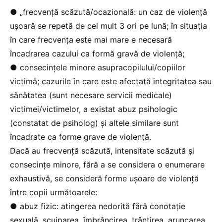
● „frecvență scăzută/ocazională: un caz de violență
ușoară se repetă de cel mult 3 ori pe lună; în situația
în care frecvența este mai mare e necesară
încadrarea cazului ca formă gravă de violență;
● consecințele minore asupracopilului/copiilor
victimă; cazurile în care este afectată integritatea sau
sănătatea (sunt necesare servicii medicale)
victimei/victimelor, a existat abuz psihologic
(constatat de psiholog) și altele similare sunt
încadrate ca forme grave de violență.
Dacă au frecvență scăzută, intensitate scăzută și
consecințe minore, fără a se considera o enumerare
exhaustivă, se consideră forme ușoare de violență
între copii următoarele:
● abuz fizic: atingerea nedorită fără conotație
sexuală, scuiparea, îmbrâncirea, trântirea, aruncarea