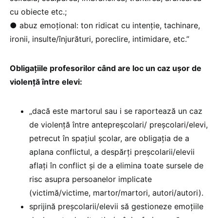
cu obiecte etc.;
● abuz emoțional: ton ridicat cu intenție, tachinare,
ironii, insulte/înjurături, poreclire, intimidare, etc.”
Obligațiile profesorilor când are loc un caz ușor de
violență între elevi:
„dacă este martorul sau i se raportează un caz
de violență între antepreșcolari/ preșcolari/elevi,
petrecut în spațiul școlar, are obligația de a
aplana conflictul, a despărți preșcolarii/elevii
aflați în conflict și de a elimina toate sursele de
risc asupra persoanelor implicate
(victimă/victime, martor/martori, autori/autori).
sprijină preșcolarii/elevii să gestioneze emoțiile