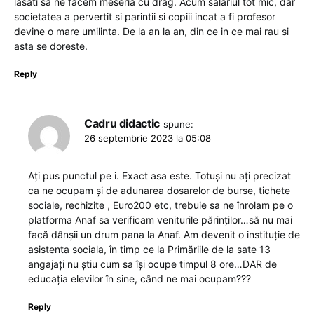
lasati sa ne facem meseria cu drag. Acum salariul tot mic, dar
societatea a pervertit si parintii si copiii incat a fi profesor
devine o mare umilinta. De la an la an, din ce in ce mai rau si
asta se doreste.
Reply
Cadru didactic
spune:
26 septembrie 2023 la 05:08
Ați pus punctul pe i. Exact asa este. Totuși nu ați precizat
ca ne ocupam și de adunarea dosarelor de burse, tichete
sociale, rechizite , Euro200 etc, trebuie sa ne înrolam pe o
platforma Anaf sa verificam veniturile părinților…să nu mai
facă dânșii un drum pana la Anaf. Am devenit o instituție de
asistenta sociala, în timp ce la Primăriile de la sate 13
angajați nu știu cum sa își ocupe timpul 8 ore…DAR de
educația elevilor în sine, când ne mai ocupam???
Reply