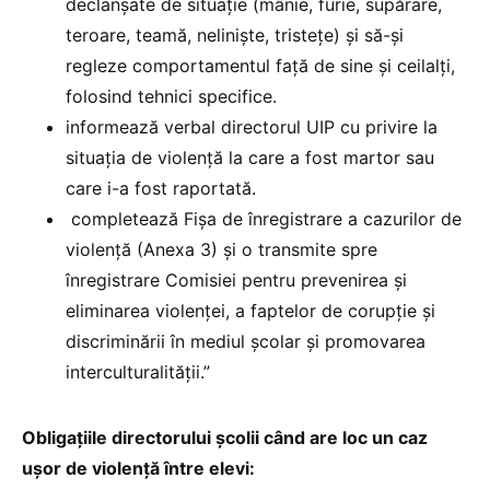
declanșate de situație (mânie, furie, supărare,
teroare, teamă, neliniște, tristețe) și să-și
regleze comportamentul față de sine și ceilalți,
folosind tehnici specifice.
informează verbal directorul UIP cu privire la
situația de violență la care a fost martor sau
care i-a fost raportată.
completează Fișa de înregistrare a cazurilor de
violență (Anexa 3) și o transmite spre
înregistrare Comisiei pentru prevenirea şi
eliminarea violenței, a faptelor de corupţie şi
discriminării în mediul şcolar şi promovarea
interculturalităţii.”
Obligațiile directorului școlii când are loc un caz
ușor de violență între elevi: