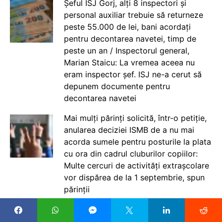
Șeful ISJ Gorj, alți 8 inspectori și
personal auxiliar trebuie să returneze
peste 55.000 de lei, bani acordați
pentru decontarea navetei, timp de
peste un an / Inspectorul general,
Marian Staicu: La vremea aceea nu
eram inspector șef. ISJ ne-a cerut să
depunem documente pentru
decontarea navetei
Mai mulți părinți solicită, într-o petiție,
anularea deciziei ISMB de a nu mai
acorda sumele pentru posturile la plata
cu ora din cadrul cluburilor copiilor:
Multe cercuri de activități extrașcolare
vor dispărea de la 1 septembrie, spun
părinții
Ministrul interimar al Muncii Dragos
Pîslaru: În urma ultimelor discuții cu