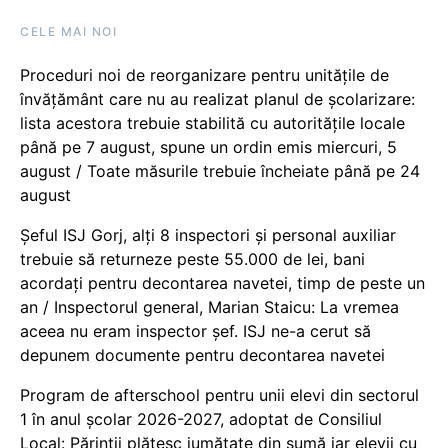
CELE MAI NOI
Proceduri noi de reorganizare pentru unitățile de
învățământ care nu au realizat planul de școlarizare:
lista acestora trebuie stabilită cu autoritățile locale
până pe 7 august, spune un ordin emis miercuri, 5
august / Toate măsurile trebuie încheiate până pe 24
august
Șeful ISJ Gorj, alți 8 inspectori și personal auxiliar
trebuie să returneze peste 55.000 de lei, bani
acordați pentru decontarea navetei, timp de peste un
an / Inspectorul general, Marian Staicu: La vremea
aceea nu eram inspector șef. ISJ ne-a cerut să
depunem documente pentru decontarea navetei
Program de afterschool pentru unii elevi din sectorul
1 în anul școlar 2026-2027, adoptat de Consiliul
Local: Părinții plătesc jumătate din sumă iar elevii cu