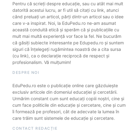
Pentru că scrieți despre educație, sau cu atât mai mult
datorită acestui lucru, ar fi util să citați cu link, atunci
când preluați un articol, părți dintr-un articol sau o idee
care v-a inspirat. Noi, la EduPedu.ro ne-am asumat
această conduită etică și sperăm că și publicațiile cu
mult mai multă experiență vor face la fel. Ne bucurăm
că găsiți subiecte interesante pe Edupedu.ro și suntem
siguri că înțelegeți rugămintea noastră de a cita sursa
(cu link), ca o declarație reciprocă de respect și
profesionalism. Vă mulțumim!
DESPRE NOI
EduPedu.ro este o publicație online care găzduiește
exclusiv articole din domeniul educației și cercetării.
Urmărim constant cum sunt educați copiii noștri, cine și
cum face politicile din educație și cercetare, cine și cum
îi formează pe profesori, cât de adecvate la lumea în
care trăim sunt sistemele de educație și cercetare.
CONTACT REDACȚIE