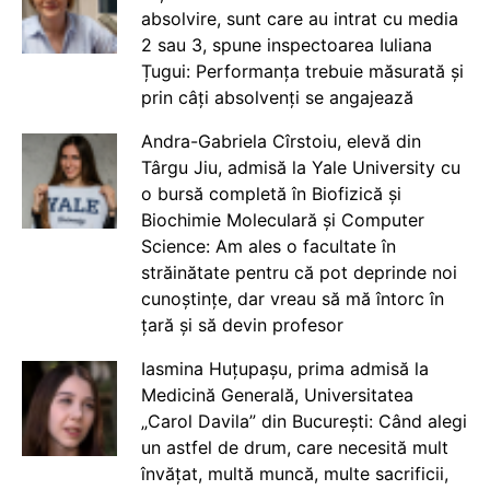
absolvire, sunt care au intrat cu media
2 sau 3, spune inspectoarea Iuliana
Țugui: Performanța trebuie măsurată și
prin câți absolvenți se angajează
Andra-Gabriela Cîrstoiu, elevă din
Târgu Jiu, admisă la Yale University cu
o bursă completă în Biofizică și
Biochimie Moleculară și Computer
Science: Am ales o facultate în
străinătate pentru că pot deprinde noi
cunoștințe, dar vreau să mă întorc în
țară și să devin profesor
Iasmina Huțupașu, prima admisă la
Medicină Generală, Universitatea
„Carol Davila” din București: Când alegi
un astfel de drum, care necesită mult
învățat, multă muncă, multe sacrificii,