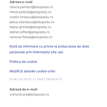
Adrese e-mail
raluca.pantazi@edupedu.ro
mihai.peticila@edupedu.ro
costin.ionescu@edupedu.ro
alexa.stanescu@edupedu.ro
diana.ghimisi@edupedu.ro
stefan.lefter@edupedu.ro
ramona.florea@edupedu.ro
Notă de informare cu privire la prelucrarea de date
personale prin intermediul site-ului
Politica de cookie
Modifică setarile cookie-urilor
PUBLICITATE ȘI PARTENERIATE
Adresă de e-mail
comunicare@edupedu.ro