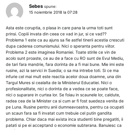
Sebes
spune:
15 noiembrie 2018 la 07:28
Asta este coruptia, o plasa in care pana la urma toti sunt
prinsi. Copiii invata din ceea ce vad in jur, si ce vad??
Problema 1 este ca au ajuns sa fie astfel tinerii acestia crescuti
dupa caderea comunismului. Nici o speranta pentru viitor.
Problema 2 este imaginea Romaniei. Toate stirile ce vin de
acolo sunt proaste, ce au de a face cu RO sunt de Evul Mediu,
de tari fara mandrie, fara dorinta de a fi mai bune. Mie imi este
rusine, azi la servici in Suedia; o sa ma intrebe toti. Si ce ma
infurie cel mai mult este reactia acelor doua doamne, una din
Targul Mures si cealalta de la Ministerul Educatiei. Nici o
profesionalitate, nici o dorinta de a vedea ce se poate face,
nici o suparare in curtea lor. Se foiau in scaunele lor, caldute,
radea cea de la Minister ca si cum ar fi fost suedeza venita de
pe Luna. Rusine pentru anii dumneavoastra, pentru ca ocupati
un scaun fara sa fi invatat cum trebuie cel putin gandita
problema. Chiar daca mai exista inca studenti bine pregatiti, ii
patati si pe ei acceptand o economie subterana. Banuiesc ca