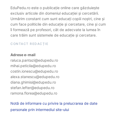
EduPedu.ro este o publicație online care găzduiește
exclusiv articole din domeniul educației și cercetării.
Urmărim constant cum sunt educați copiii noștri, cine și
cum face politicile din educație și cercetare, cine și cum
îi formează pe profesori, cât de adecvate la lumea în
care trăim sunt sistemele de educație și cercetare.
CONTACT REDACȚIE
Adrese e-mail
raluca.pantazi@edupedu.ro
mihai.peticila@edupedu.ro
costin.ionescu@edupedu.ro
alexa.stanescu@edupedu.ro
diana.ghimisi@edupedu.ro
stefan.lefter@edupedu.ro
ramona.florea@edupedu.ro
Notă de informare cu privire la prelucrarea de date
personale prin intermediul site-ului