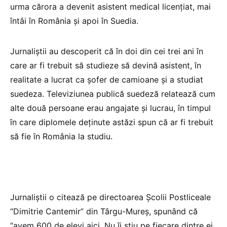
urma cărora a devenit asistent medical licențiat, mai
întâi în România și apoi în Suedia.
Jurnaliștii au descoperit că în doi din cei trei ani în
care ar fi trebuit să studieze să devină asistent, în
realitate a lucrat ca șofer de camioane și a studiat
suedeza. Televiziunea publică suedeză relatează cum
alte două persoane erau angajate și lucrau, în timpul
în care diplomele deținute astăzi spun că ar fi trebuit
să fie în România la studiu.
Jurnaliștii o citează pe directoarea Școlii Postliceale
“Dimitrie Cantemir” din Târgu-Mureș, spunând că
“avem 600 de elevi aici. Nu îi știu pe fiecare dintre ei