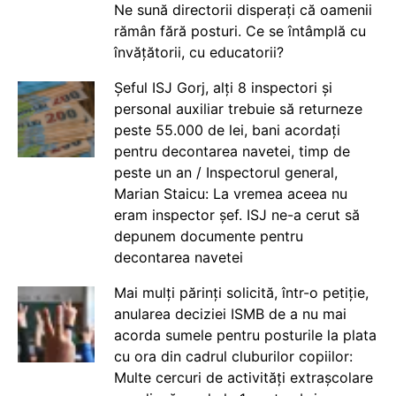
Ne sună directorii disperați că oamenii
rămân fără posturi. Ce se întâmplă cu
învățătorii, cu educatorii?
Șeful ISJ Gorj, alți 8 inspectori și
personal auxiliar trebuie să returneze
peste 55.000 de lei, bani acordați
pentru decontarea navetei, timp de
peste un an / Inspectorul general,
Marian Staicu: La vremea aceea nu
eram inspector șef. ISJ ne-a cerut să
depunem documente pentru
decontarea navetei
Mai mulți părinți solicită, într-o petiție,
anularea deciziei ISMB de a nu mai
acorda sumele pentru posturile la plata
cu ora din cadrul cluburilor copiilor:
Multe cercuri de activități extrașcolare