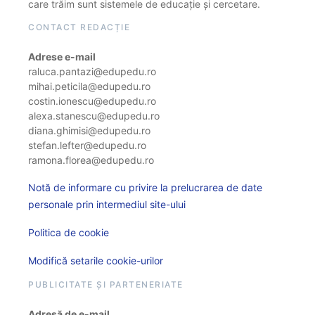
care trăim sunt sistemele de educație și cercetare.
CONTACT REDACȚIE
Adrese e-mail
raluca.pantazi@edupedu.ro
mihai.peticila@edupedu.ro
costin.ionescu@edupedu.ro
alexa.stanescu@edupedu.ro
diana.ghimisi@edupedu.ro
stefan.lefter@edupedu.ro
ramona.florea@edupedu.ro
Notă de informare cu privire la prelucrarea de date
personale prin intermediul site-ului
Politica de cookie
Modifică setarile cookie-urilor
PUBLICITATE ȘI PARTENERIATE
Adresă de e-mail