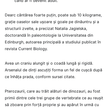
când ar fi devenit adult.
Dearc cântărea foarte puţin, poate sub 10 kilograme,
graţie oaselor sale uşoare şi goale pe dinăuntru şi a
structurii zvelte, a precizat Natalia Jagielska,
doctorandă în paleontologie la Universitatea din
Edinburgh, autoarea principală a studiului publicat în
revista Current Biology.
Avea un craniu alungit şi o coadă lungă şi rigidă.
Arsenalul de dinţi ascuţiţi forma un fel de cuşcă după
ce înhăţa prada, conform sursei citate.
Pterozaurii, care au trăit alături de dinozauri, au fost
primii dintre cele trei grupe de vertebrate ce au reuşit
să zboare prin forţă proprie şi au apărut în urmă cu