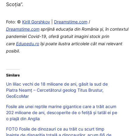
Scoţia”.
Foto: ©
Kirill Gorshkov
|
Dreamstime.com
/
Dreamstime.com
sprijină educaţia din România şi, în contextul
pandemiei Covid-19, oferă gratuit imagini stock prin
care
Edupedu.ro
îşi poate ilustra articolele cât mai relevant
posibil
.
Similare
Un liliac vechi de 18 milioane de ani, găsit la sud de
Piatra Neamț – Cercetătorul geolog Titus Brustur,
GeoEcoMar
Fosile ale unei reptile marine gigantice care a trăit acum
202 milioane de ani, descoperite de o fetiță și tatăl ei pe
o plajă din Anglia
FOTO Fosile de dinozauri ce au trăit cu scurt timp
înainte de dispariția totală a dinozaurilor, acum 66 de