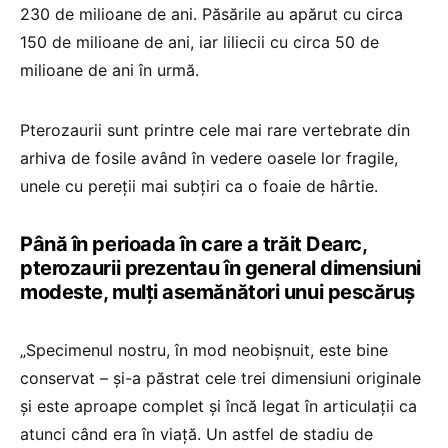
230 de milioane de ani. Păsările au apărut cu circa
150 de milioane de ani, iar liliecii cu circa 50 de
milioane de ani în urmă.
Pterozaurii sunt printre cele mai rare vertebrate din
arhiva de fosile având în vedere oasele lor fragile,
unele cu pereţii mai subţiri ca o foaie de hârtie.
Până în perioada în care a trăit Dearc,
pterozaurii prezentau în general dimensiuni
modeste, mulţi asemănători unui pescăruş
„Specimenul nostru, în mod neobişnuit, este bine
conservat – şi-a păstrat cele trei dimensiuni originale
şi este aproape complet şi încă legat în articulaţii ca
atunci când era în viaţă. Un astfel de stadiu de