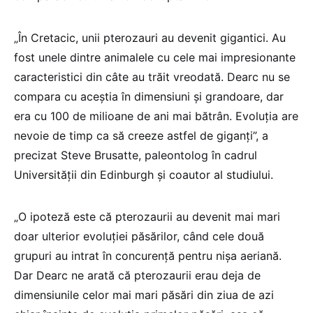
„În Cretacic, unii pterozauri au devenit gigantici. Au
fost unele dintre animalele cu cele mai impresionante
caracteristici din câte au trăit vreodată. Dearc nu se
compara cu aceştia în dimensiuni şi grandoare, dar
era cu 100 de milioane de ani mai bătrân. Evoluţia are
nevoie de timp ca să creeze astfel de giganţi”, a
precizat Steve Brusatte, paleontolog în cadrul
Universităţii din Edinburgh şi coautor al studiului.
„O ipoteză este că pterozaurii au devenit mai mari
doar ulterior evoluţiei păsărilor, când cele două
grupuri au intrat în concurenţă pentru nişa aeriană.
Dar Dearc ne arată că pterozaurii erau deja de
dimensiunile celor mai mari păsări din ziua de azi