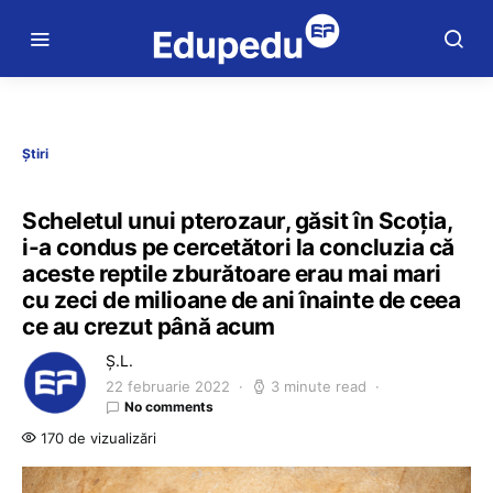
Știri
Scheletul unui pterozaur, găsit în Scoția,
i-a condus pe cercetători la concluzia că
aceste reptile zburătoare erau mai mari
cu zeci de milioane de ani înainte de ceea
ce au crezut până acum
Ș.L.
22 februarie 2022
3 minute read
No comments
170 de vizualizări