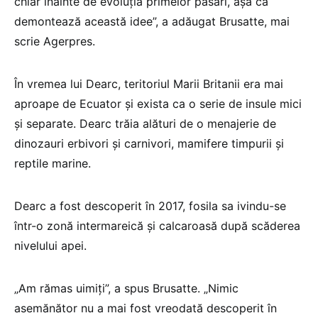
chiar înainte de evoluţia primelor păsări, aşa că
demontează această idee”, a adăugat Brusatte, mai
scrie Agerpres.
În vremea lui Dearc, teritoriul Marii Britanii era mai
aproape de Ecuator şi exista ca o serie de insule mici
şi separate. Dearc trăia alături de o menajerie de
dinozauri erbivori şi carnivori, mamifere timpurii şi
reptile marine.
Dearc a fost descoperit în 2017, fosila sa ivindu-se
într-o zonă intermareică şi calcaroasă după scăderea
nivelului apei.
„Am rămas uimiţi”, a spus Brusatte. „Nimic
asemănător nu a mai fost vreodată descoperit în