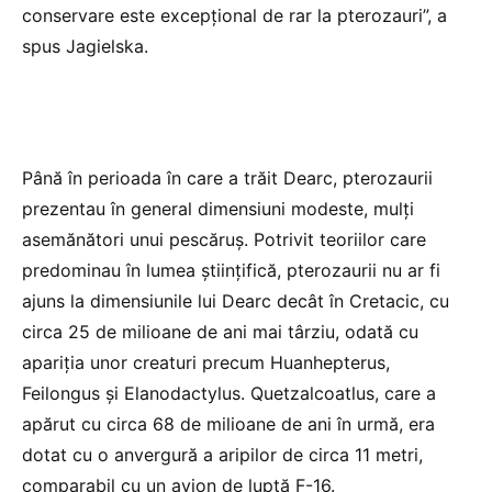
conservare este excepţional de rar la pterozauri”, a
spus Jagielska.
Până în perioada în care a trăit Dearc, pterozaurii
prezentau în general dimensiuni modeste, mulţi
asemănători unui pescăruş. Potrivit teoriilor care
predominau în lumea ştiinţifică, pterozaurii nu ar fi
ajuns la dimensiunile lui Dearc decât în Cretacic, cu
circa 25 de milioane de ani mai târziu, odată cu
apariţia unor creaturi precum Huanhepterus,
Feilongus şi Elanodactylus. Quetzalcoatlus, care a
apărut cu circa 68 de milioane de ani în urmă, era
dotat cu o anvergură a aripilor de circa 11 metri,
comparabil cu un avion de luptă F-16.