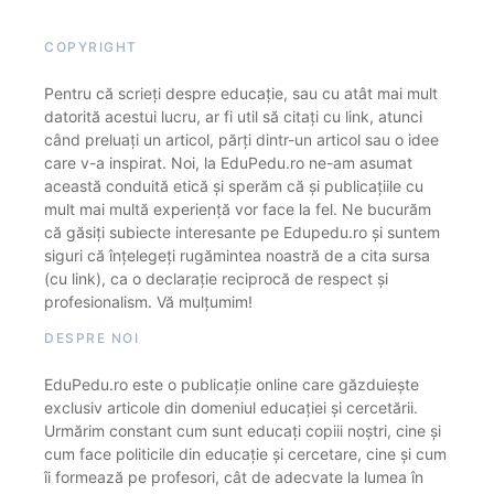
COPYRIGHT
Pentru că scrieți despre educație, sau cu atât mai mult
datorită acestui lucru, ar fi util să citați cu link, atunci
când preluați un articol, părți dintr-un articol sau o idee
care v-a inspirat. Noi, la EduPedu.ro ne-am asumat
această conduită etică și sperăm că și publicațiile cu
mult mai multă experiență vor face la fel. Ne bucurăm
că găsiți subiecte interesante pe Edupedu.ro și suntem
siguri că înțelegeți rugămintea noastră de a cita sursa
(cu link), ca o declarație reciprocă de respect și
profesionalism. Vă mulțumim!
DESPRE NOI
EduPedu.ro este o publicație online care găzduiește
exclusiv articole din domeniul educației și cercetării.
Urmărim constant cum sunt educați copiii noștri, cine și
cum face politicile din educație și cercetare, cine și cum
îi formează pe profesori, cât de adecvate la lumea în