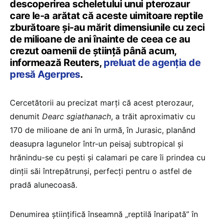
descoperirea scheletului unui pterozaur
care le-a arătat că aceste uimitoare reptile
zburătoare şi-au mărit dimensiunile cu zeci
de milioane de ani înainte de ceea ce au
crezut oamenii de ştiinţă până acum,
informează Reuters,
preluat de agenția de
presă Agerpres
.
Cercetătorii au precizat marţi că acest pterozaur,
denumit
Dearc sgiathanach
, a trăit aproximativ cu
170 de milioane de ani în urmă, în Jurasic, planând
deasupra lagunelor într-un peisaj subtropical şi
hrănindu-se cu peşti şi calamari pe care îi prindea cu
dinţii săi întrepătrunşi, perfecţi pentru o astfel de
pradă alunecoasă.
Denumirea ştiinţifică înseamnă „reptilă înaripată” în