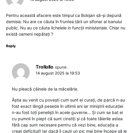
Pentru această afacere este timpul ca Bolojan să-și depună
demisia. Nu are ce căuta în fruntea țării un sifonar al banului
public. Nu au ce căuta lichelele in funcții ministeriale. Chiar nu
există oameni nepătați ?
Reply
Trollollo
spune:
14 august 2025 la 19:53
Nu pleacă câinele de la măcelărie.
Ăștia au venit cu povești cum sunt ei curați, de parcă n-au
fost exact lângă pesede în ultimii ani iar miniștrii educației
n-au fost toți peneliști în acele guverne… Și cum se bat ei
cu pumnii în piept că sunt cinstiți și că toate tăierile astea
fără cap sunt necesare pentru că vezi bine, educația a
creat deficitul!! Iar dacă îi cauți un pic mai bine începe să le