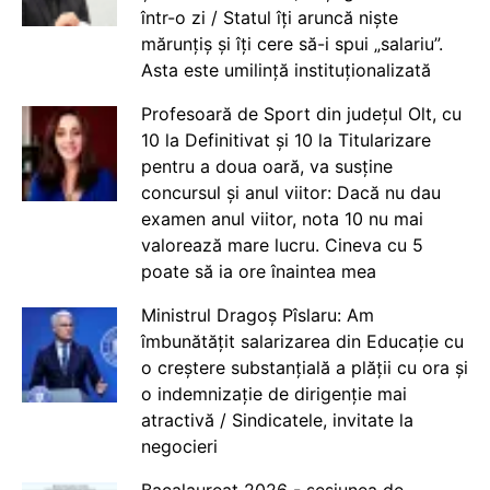
într-o zi / Statul îți aruncă niște
mărunțiș și îți cere să-i spui „salariu”.
Asta este umilință instituționalizată
Profesoară de Sport din județul Olt, cu
10 la Definitivat și 10 la Titularizare
pentru a doua oară, va susține
concursul și anul viitor: Dacă nu dau
examen anul viitor, nota 10 nu mai
valorează mare lucru. Cineva cu 5
poate să ia ore înaintea mea
Ministrul Dragoș Pîslaru: Am
îmbunătățit salarizarea din Educație cu
o creștere substanțială a plății cu ora și
o indemnizație de dirigenție mai
atractivă / Sindicatele, invitate la
negocieri