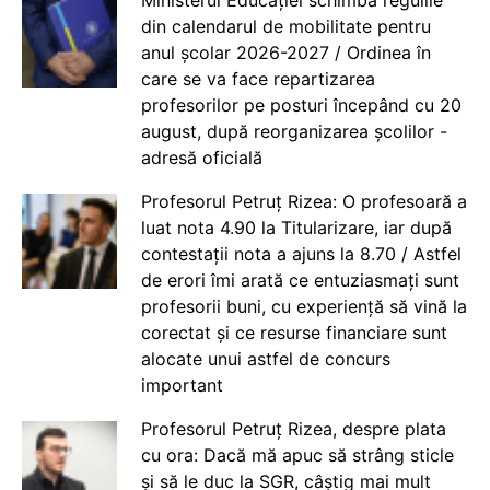
Ministerul Educației schimbă regulile
din calendarul de mobilitate pentru
anul școlar 2026-2027 / Ordinea în
care se va face repartizarea
profesorilor pe posturi începând cu 20
august, după reorganizarea școlilor -
adresă oficială
Profesorul Petruț Rizea: O profesoară a
luat nota 4.90 la Titularizare, iar după
contestații nota a ajuns la 8.70 / Astfel
de erori îmi arată ce entuziasmați sunt
profesorii buni, cu experiență să vină la
corectat și ce resurse financiare sunt
alocate unui astfel de concurs
important
Profesorul Petruț Rizea, despre plata
cu ora: Dacă mă apuc să strâng sticle
și să le duc la SGR, câștig mai mult