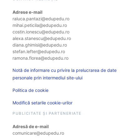
Adrese e-mail
raluca.pantazi@edupedu.ro
mihai.peticila@edupedu.ro
costin.ionescu@edupedu.ro
alexa.stanescu@edupedu.ro
diana.ghimisi@edupedu.ro
stefan.lefter@edupedu.ro
ramona.florea@edupedu.ro
Notă de informare cu privire la prelucrarea de date
personale prin intermediul site-ului
Politica de cookie
Modifică setarile cookie-urilor
PUBLICITATE ȘI PARTENERIATE
Adresă de e-mail
comunicare@edupedu.ro