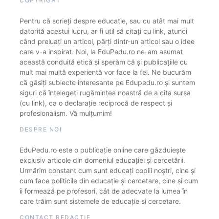
COPYRIGHT
Pentru că scrieți despre educație, sau cu atât mai mult
datorită acestui lucru, ar fi util să citați cu link, atunci
când preluați un articol, părți dintr-un articol sau o idee
care v-a inspirat. Noi, la EduPedu.ro ne-am asumat
această conduită etică și sperăm că și publicațiile cu
mult mai multă experiență vor face la fel. Ne bucurăm
că găsiți subiecte interesante pe Edupedu.ro și suntem
siguri că înțelegeți rugămintea noastră de a cita sursa
(cu link), ca o declarație reciprocă de respect și
profesionalism. Vă mulțumim!
DESPRE NOI
EduPedu.ro este o publicație online care găzduiește
exclusiv articole din domeniul educației și cercetării.
Urmărim constant cum sunt educați copiii noștri, cine și
cum face politicile din educație și cercetare, cine și cum
îi formează pe profesori, cât de adecvate la lumea în
care trăim sunt sistemele de educație și cercetare.
CONTACT REDACȚIE