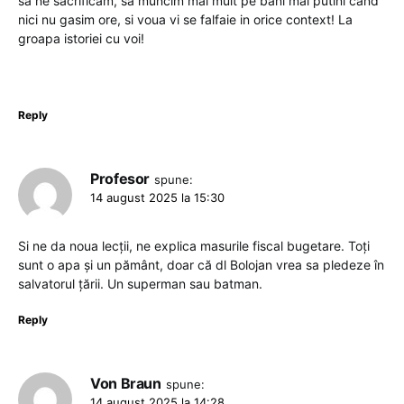
sa ne sacrificam, sa muncim mai mult pe bani mai putini cand
nici nu gasim ore, si voua vi se falfaie in orice context! La
groapa istoriei cu voi!
Reply
Profesor
spune:
14 august 2025 la 15:30
Si ne da noua lecții, ne explica masurile fiscal bugetare. Toți
sunt o apa și un pământ, doar că dl Bolojan vrea sa pledeze în
salvatorul țării. Un superman sau batman.
Reply
Von Braun
spune:
14 august 2025 la 14:28