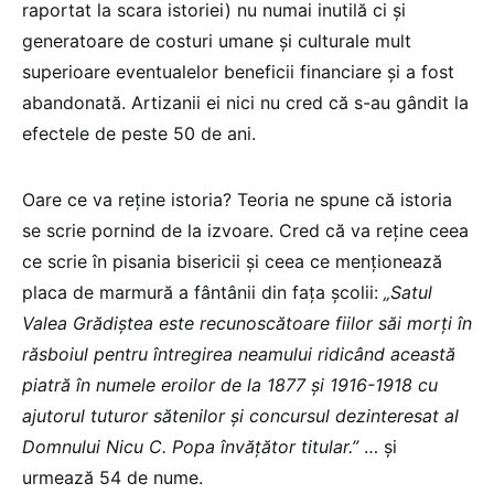
raportat la scara istoriei) nu numai inutilă ci și
generatoare de costuri umane și culturale mult
superioare eventualelor beneficii financiare și a fost
abandonată. Artizanii ei nici nu cred că s-au gândit la
efectele de peste 50 de ani.
Oare ce va reține istoria? Teoria ne spune că istoria
se scrie pornind de la izvoare. Cred că va reține ceea
ce scrie în pisania bisericii și ceea ce menționează
placa de marmură a fântânii din fața școlii:
„Satul
Valea Grădiștea este recunoscătoare fiilor săi morți în
răsboiul pentru întregirea neamului ridicând această
piatră în numele eroilor de la 1877 și 1916-1918 cu
ajutorul tuturor sătenilor și concursul dezinteresat al
Domnului Nicu C. Popa învățător titular.”
… și
urmează 54 de nume.