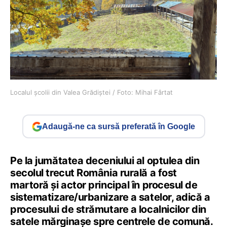
Localul școlii din Valea Grădiștei / Foto: Mihai Fârtat
Adaugă-ne ca sursă preferată în Google
Pe la jumătatea deceniului al optulea din
secolul trecut România rurală a fost
martoră și actor principal în procesul de
sistematizare/urbanizare a satelor, adică a
procesului de strămutare a localnicilor din
satele mărginașe spre centrele de comună.