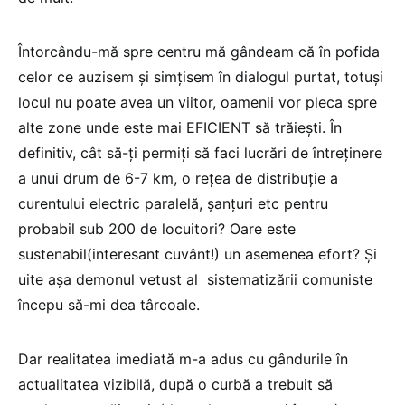
Întorcându-mă spre centru mă gândeam că în pofida
celor ce auzisem și simțisem în dialogul purtat, totuși
locul nu poate avea un viitor, oamenii vor pleca spre
alte zone unde este mai EFICIENT să trăiești. În
definitiv, cât să-ți permiți să faci lucrări de întreținere
a unui drum de 6-7 km, o rețea de distribuție a
curentului electric paralelă, șanțuri etc pentru
probabil sub 200 de locuitori? Oare este
sustenabil(interesant cuvânt!) un asemenea efort? Și
uite așa demonul vetust al sistematizării comuniste
începu să-mi dea târcoale.
Dar realitatea imediată m-a adus cu gândurile în
actualitatea vizibilă, după o curbă a trebuit să