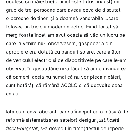
ocolesc cu măiestrie(drumul este totuși îngust) un
grup de trei persoane care aveau ceva de discutat –
o pereche de tineri și o doamnă venerabilă …care
folosea un triciclu modern electric. Fiind forțat să
merg foarte încet am avut ocazia să văd un lucru pe
care la venire nu-l observasem, gospodăria din
apropiere era dotată cu panouri solare, care alături
de vehiculul electric și de dispozitivele pe care le-am
observat în gospodărie m-a făcut să am convingerea
că oamenii aceia nu numai că nu vor pleca nicăieri,
sunt hotărâți să rămână ACOLO și să dezvolte ceea
ce au.
Iată cum ceva aberant, care a început ca o măsură de
reformă(sistematizarea satelor) desigur
justificată
fiscal-bugetar
, s-a dovedit în timp(destul de repede