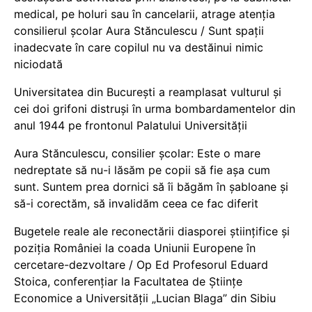
medical, pe holuri sau în cancelarii, atrage atenția
consilierul școlar Aura Stănculescu / Sunt spații
inadecvate în care copilul nu va destăinui nimic
niciodată
Universitatea din București a reamplasat vulturul și
cei doi grifoni distruși în urma bombardamentelor din
anul 1944 pe frontonul Palatului Universității
Aura Stănculescu, consilier școlar: Este o mare
nedreptate să nu-i lăsăm pe copii să fie așa cum
sunt. Suntem prea dornici să îi băgăm în șabloane și
să-i corectăm, să invalidăm ceea ce fac diferit
Bugetele reale ale reconectării diasporei științifice și
poziția României la coada Uniunii Europene în
cercetare-dezvoltare / Op Ed Profesorul Eduard
Stoica, conferențiar la Facultatea de Științe
Economice a Universității „Lucian Blaga” din Sibiu