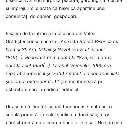
biserică. Din nou surpriză plăcută, gard îngrijit, curtea
și împrejurimile arată că biserica aparține unei
comunități de oameni gospodari.
Pisania de la intrarea în biserica din Valea
Grădiștei consemnează: „
Această Sfântă Biserică cu
hramul Sf. Arh. Mihail și Gavril s-a zidit în anul
1816(…). Renovată prima dată la 1875, iar a doua
oară la anul 1950(…). La anul Domnului 2000 s-a
reparat acoperișul și s-a(u) refăcut din nou tencuiala
și pictura exterioară(…).”
și îi menționează pe
ostenitorii care au ridicat edificiul.
Uitasem că lângă biserică funcționase mulți ani o
școală primară. Localul școlii, cu două săli, a fost
părăsit odată cu plecarea tinerilor din sat. Nu știu câți