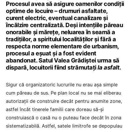
Procesul avea să asigure oamenilor condiții
optime de locuire – drumuri asfaltate,
curent electric, eventual canalizare și
încălzire centralizată. Deși intențiile păreau
onorabile și mărețe, neluarea în seamă a
tradițiilor, a spiritului localităților și fără a
respecta norme elementare de urbanism,
procesul a eșuat și a fost evident
abandonat. Satul Valea Grădiștei urma să
dispară, locuitorii fiind strămutați
la asfalt
.
Sigur că organizatoric lucrurile nu erau așa simple
cum păreau de sus. Pe plan local nu se mai eliberau
autorizații de construire decât pentru anumite zone,
astfel încât tinerele familii care doreau să-și
construiască o casă nu o puteau face decât în zona
sistematizabilă. Astfel, satele limitrofe se depopulau