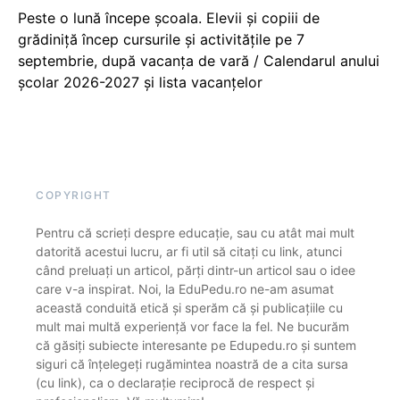
Peste o lună începe școala. Elevii și copiii de
grădiniță încep cursurile și activitățile pe 7
septembrie, după vacanța de vară / Calendarul anului
școlar 2026-2027 și lista vacanțelor
COPYRIGHT
Pentru că scrieți despre educație, sau cu atât mai mult
datorită acestui lucru, ar fi util să citați cu link, atunci
când preluați un articol, părți dintr-un articol sau o idee
care v-a inspirat. Noi, la EduPedu.ro ne-am asumat
această conduită etică și sperăm că și publicațiile cu
mult mai multă experiență vor face la fel. Ne bucurăm
că găsiți subiecte interesante pe Edupedu.ro și suntem
siguri că înțelegeți rugămintea noastră de a cita sursa
(cu link), ca o declarație reciprocă de respect și