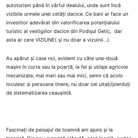
autoturism până în vârful dealului, unde sunt încă
vizibile urmele unei cetăți dacice. Ce bani ar face un
investitor adevărat din valorificarea potențialului
turistic al vestigiilor dacice din Podișul Getic, dar
asta ar cere VIZIUNE( și nu doar a vizuinii…).
Au apărut și case noi, evident cu câte una-două
mașini în curte sau la poartă, la fel și utilaje agricole
mecanizate, mai mari sau mai mici, semn că acolo
locuiesc și persoane tinere, nu doar cei uitați/pierduți
de sistematizarea ceaușistă.
Fascinați de peisajul de toamnă am ajuns și la