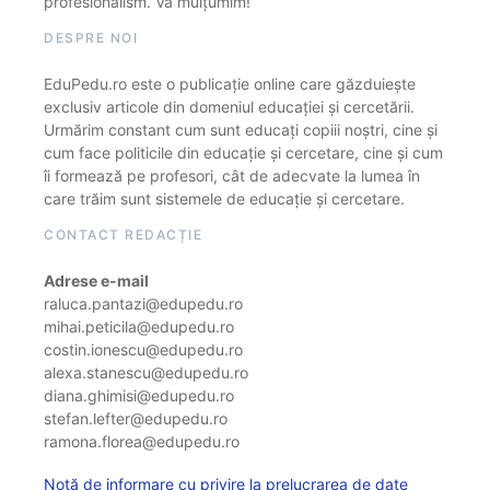
profesionalism. Vă mulțumim!
DESPRE NOI
EduPedu.ro este o publicație online care găzduiește
exclusiv articole din domeniul educației și cercetării.
Urmărim constant cum sunt educați copiii noștri, cine și
cum face politicile din educație și cercetare, cine și cum
îi formează pe profesori, cât de adecvate la lumea în
care trăim sunt sistemele de educație și cercetare.
CONTACT REDACȚIE
Adrese e-mail
raluca.pantazi@edupedu.ro
mihai.peticila@edupedu.ro
costin.ionescu@edupedu.ro
alexa.stanescu@edupedu.ro
diana.ghimisi@edupedu.ro
stefan.lefter@edupedu.ro
ramona.florea@edupedu.ro
Notă de informare cu privire la prelucrarea de date