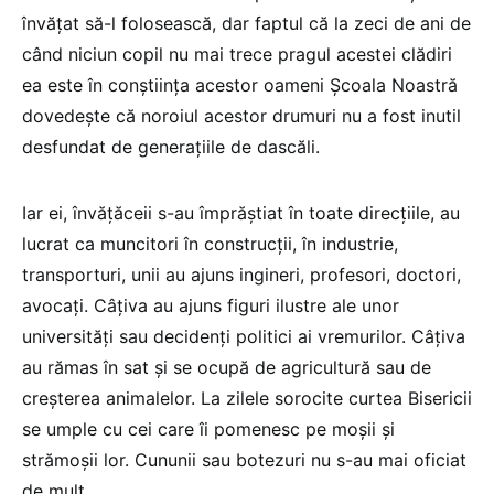
învățat să-l folosească, dar faptul că la zeci de ani de
când niciun copil nu mai trece pragul acestei clădiri
ea este în conștiința acestor oameni Școala Noastră
dovedește că noroiul acestor drumuri nu a fost inutil
desfundat de generațiile de dascăli.
Iar ei, învățăceii s-au împrăștiat în toate direcțiile, au
lucrat ca muncitori în construcții, în industrie,
transporturi, unii au ajuns ingineri, profesori, doctori,
avocați. Câțiva au ajuns figuri ilustre ale unor
universități sau decidenți politici ai vremurilor. Câțiva
au rămas în sat și se ocupă de agricultură sau de
creșterea animalelor. La zilele sorocite curtea Bisericii
se umple cu cei care îi pomenesc pe moșii și
strămoșii lor. Cununii sau botezuri nu s-au mai oficiat
de mult.