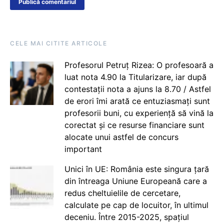
CELE MAI CITITE ARTICOLE
Profesorul Petruț Rizea: O profesoară a
luat nota 4.90 la Titularizare, iar după
contestații nota a ajuns la 8.70 / Astfel
de erori îmi arată ce entuziasmați sunt
profesorii buni, cu experiență să vină la
corectat și ce resurse financiare sunt
alocate unui astfel de concurs
important
Unici în UE: România este singura țară
din întreaga Uniune Europeană care a
redus cheltuielile de cercetare,
calculate pe cap de locuitor, în ultimul
deceniu. Între 2015-2025, spațiul