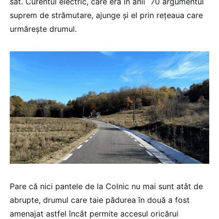
sat. Curentul electric, care era în anii ˊ70 argumentul
suprem de strămutare, ajunge și el prin rețeaua care
urmărește drumul.
Pare că nici pantele de la Colnic nu mai sunt atât de
abrupte, drumul care taie pădurea în două a fost
amenajat astfel încât permite accesul oricărui