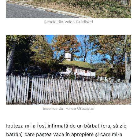
Școala din Valea Grădiștei
Biserica din Valea Grădiștei
Ipoteza mi-a fost infirmată de un bărbat (era, să zic,
bătrân) care păștea vaca în apropiere și care mi-a