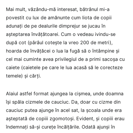
Mai mult, văzându-mă interesat, bătrânul mi-a
povestit cu lux de amănunte cum liota de copii
adunați de pe dealurile dimprejur se jucau în
așteptarea învățătoarei. Cum o vedeau ivindu-se
după cot (pârâul cotește la vreo 200 de metri),
hoarda de învățăcei o lua la fugă să o întâmpine și
cel mai cuminte avea privilegiul de a primi sacoșa cu
caiete (caietele pe care le lua acasă să le corecteze
temele) și cărți.
Alaiul astfel format ajungea la cișmea, unde doamna
își spăla cizmele de cauciuc. Da, doar cu cizme din
cauciuc putea ajunge în acel sat, la școala unde era
așteptată de copiii zgomotoși. Evident, și copiii erau
îndemnați să-și curețe încălțările. Odată ajunși în