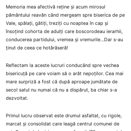
Memoria mea afectivă reține și acum mirosul
pământului reavăn când mergeam spre biserica de pe
Vale, spălați, gătiți, treziți cu noaptea în cap și
însoțind cohorta de adulți care boscorodeau ierarhii,
conducerea partidului, vremea și vremurile…Dar s-au
ținut de ceea ce hotărâseră!
Reflectam la aceste lucruri conducând spre vechea
bisericuță pe care voiam să o arăt nepoților. Cea mai
mare surpriză a fost că după aproape jumătate de
secol satul nu numai că nu a dispărut, ba chiar s-a
dezvoltat.
Primul lucru observat este drumul asfaltat, cu rigole,
marcat și consolidat care leagă centrul comunei de