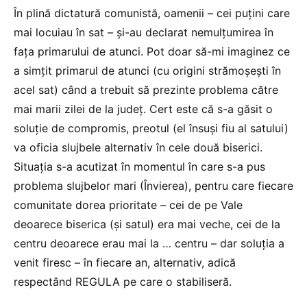
În plină dictatură comunistă, oamenii – cei puțini care
mai locuiau în sat – și-au declarat nemulțumirea în
fața primarului de atunci. Pot doar să-mi imaginez ce
a simțit primarul de atunci (cu origini strămoșești în
acel sat) când a trebuit să prezinte problema către
mai marii zilei de la județ. Cert este că s-a găsit o
soluție de compromis, preotul (el însuși fiu al satului)
va oficia slujbele alternativ în cele două biserici.
Situația s-a acutizat în momentul în care s-a pus
problema slujbelor mari (Învierea), pentru care fiecare
comunitate dorea prioritate – cei de pe Vale
deoarece biserica (și satul) era mai veche, cei de la
centru deoarece erau mai la … centru – dar soluția a
venit firesc – în fiecare an, alternativ, adică
respectând REGULA pe care o stabiliseră.