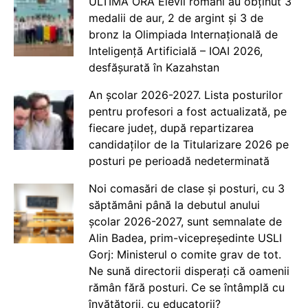
ULTIMĂ ORĂ Elevii români au obținut 3
medalii de aur, 2 de argint și 3 de
bronz la Olimpiada Internațională de
Inteligență Artificială – IOAI 2026,
desfășurată în Kazahstan
An școlar 2026-2027. Lista posturilor
pentru profesori a fost actualizată, pe
fiecare județ, după repartizarea
candidaților de la Titularizare 2026 pe
posturi pe perioadă nedeterminată
Noi comasări de clase și posturi, cu 3
săptămâni până la debutul anului
școlar 2026-2027, sunt semnalate de
Alin Badea, prim-vicepreședinte USLI
Gorj: Ministerul o comite grav de tot.
Ne sună directorii disperați că oamenii
rămân fără posturi. Ce se întâmplă cu
învățătorii, cu educatorii?