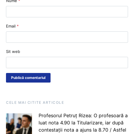
Nume
*
Email
*
Sit web
CELE MAI CITITE ARTICOLE
Profesorul Petruț Rizea: O profesoară a
luat nota 4.90 la Titularizare, iar după
contestații nota a ajuns la 8.70 / Astfel