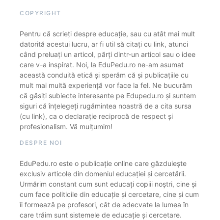
COPYRIGHT
Pentru că scrieți despre educație, sau cu atât mai mult
datorită acestui lucru, ar fi util să citați cu link, atunci
când preluați un articol, părți dintr-un articol sau o idee
care v-a inspirat. Noi, la EduPedu.ro ne-am asumat
această conduită etică și sperăm că și publicațiile cu
mult mai multă experiență vor face la fel. Ne bucurăm
că găsiți subiecte interesante pe Edupedu.ro și suntem
siguri că înțelegeți rugămintea noastră de a cita sursa
(cu link), ca o declarație reciprocă de respect și
profesionalism. Vă mulțumim!
DESPRE NOI
EduPedu.ro este o publicație online care găzduiește
exclusiv articole din domeniul educației și cercetării.
Urmărim constant cum sunt educați copiii noștri, cine și
cum face politicile din educație și cercetare, cine și cum
îi formează pe profesori, cât de adecvate la lumea în
care trăim sunt sistemele de educație și cercetare.