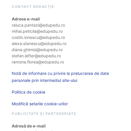
CONTACT REDACȚIE
Adrese e-mail
raluca.pantazi@edupedu.ro
mihai.peticila@edupedu.ro
costin.ionescu@edupedu.ro
alexa.stanescu@edupedu.ro
diana.ghimisi@edupedu.ro
stefan.lefter@edupedu.ro
ramona.florea@edupedu.ro
Notă de informare cu privire la prelucrarea de date
personale prin intermediul site-ului
Politica de cookie
Modifică setarile cookie-urilor
PUBLICITATE ȘI PARTENERIATE
Adresă de e-mail