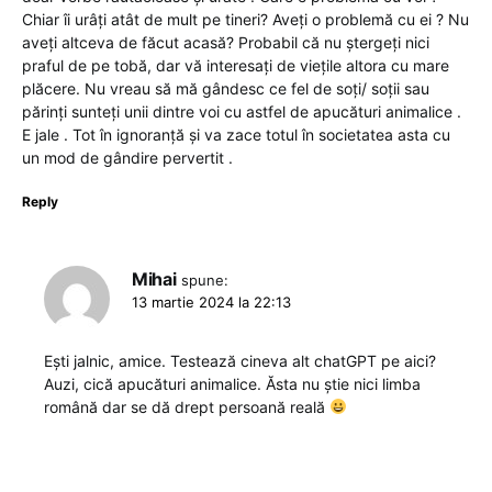
Chiar îi urâți atât de mult pe tineri? Aveți o problemă cu ei ? Nu
aveți altceva de făcut acasă? Probabil că nu ștergeți nici
praful de pe tobă, dar vă interesați de viețile altora cu mare
plăcere. Nu vreau să mă gândesc ce fel de soți/ soții sau
părinți sunteți unii dintre voi cu astfel de apucături animalice .
E jale . Tot în ignoranță și va zace totul în societatea asta cu
un mod de gândire pervertit .
Reply
Mihai
spune:
13 martie 2024 la 22:13
Ești jalnic, amice. Testează cineva alt chatGPT pe aici?
Auzi, cică apucături animalice. Ăsta nu știe nici limba
română dar se dă drept persoană reală