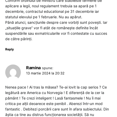
Conform ordinului de ministru care stabileste termene de
aplicare a legii, noul regulament trebuia sa apară pe 1
decembrie, contractul educational pe 31 decembrie iar
statutul elevului pe 1 februarie. Nu au apărut.
Până atunci, sancțiunile despre care vorbiți sunt povești. Iar
„situațiile grave” vor fi atât de românește definite încât
suspendările sau exmatricularile vor fi contestate cu succes
de către părinți.
Reply
Ramina
spune:
13 martie 2024 la 20:32
Nenea pace ! Ai tras la măsea? Te-ai lovit la cap serios ? Ce
legătură are America cu Norvegia ! E diferență de la cer la
pământ ! Te crezi inteligent ! Lasă fantasmele ! Nu îi mai
critica pe alții deoarece este penibil . Aberezi într-un mod
fantastic . Debitezi porcării care sunt în afara subiectului. Din
ăștia ca tine au distrus funcționarea societății. Să nu