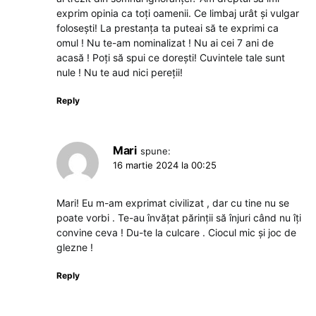
exprim opinia ca toți oamenii. Ce limbaj urât și vulgar
folosești! La prestanța ta puteai să te exprimi ca
omul ! Nu te-am nominalizat ! Nu ai cei 7 ani de
acasă ! Poți să spui ce dorești! Cuvintele tale sunt
nule ! Nu te aud nici pereții!
Reply
Mari
spune:
16 martie 2024 la 00:25
Mari! Eu m-am exprimat civilizat , dar cu tine nu se
poate vorbi . Te-au învățat părinții să înjuri când nu îți
convine ceva ! Du-te la culcare . Ciocul mic și joc de
glezne !
Reply