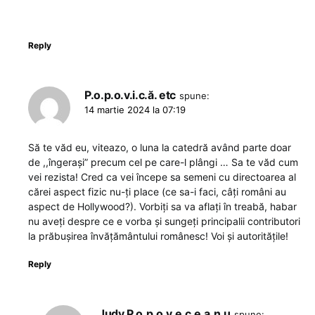
Reply
P.o.p.o.v.i.c.ă. etc
spune:
14 martie 2024 la 07:19
Să te văd eu, viteazo, o luna la catedră având parte doar
de ,,îngerași” precum cel pe care-l plângi … Sa te văd cum
vei rezista! Cred ca vei începe sa semeni cu directoarea al
cărei aspect fizic nu-ți place (ce sa-i faci, câți români au
aspect de Hollywood?). Vorbiți sa va aflați în treabă, habar
nu aveți despre ce e vorba și sungeți principalii contributori
la prăbușirea învățământului românesc! Voi și autoritățile!
Reply
Judy P.o.p.o.v.e.c.e.a.n.u
spune: