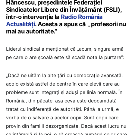
Hăncescu, președintele Federației
Sindicatelor Libere din Învățământ (FSLI),
într-o intervenție la
Radio România
Actualități
. Acesta a spus că „ profesorii nu
mai au autoritate.”
Liderul sindical a menționat că „acum, singura armă
pe care o are școală este să scadă nota la purtare”:
„Dacă ne uităm la alte țări cu democrație avansată,
acolo există astfel de centre în care elevii care au
probleme sunt integrați și aduși pe linia normală. În
România, din păcate, așa ceva este deocamdată
tratat cu indiferență de autorități. Până la urmă, e
vorba de o salvare a acelor copii. Sunt copii care
provin din familii dezorganizate. Dacă acest lucru nu
se întâmplă și la noi, o să crească numărul celor care