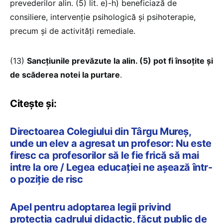
prevederilor alin. (5) lit. e)-h) beneficiază de
consiliere, intervenție psihologică și psihoterapie,
precum și de activități remediale.
(13)
Sancțiunile prevăzute la alin. (5) pot fi însoțite și
de scăderea notei la purtare
.
Citește și:
Directoarea Colegiului din Târgu Mureş,
unde un elev a agresat un profesor: Nu este
firesc ca profesorilor să le fie frică să mai
intre la ore / Legea educaţiei ne aşează într-
o poziţie de risc
Apel pentru adoptarea legii privind
protecţia cadrului didactic, făcut public de