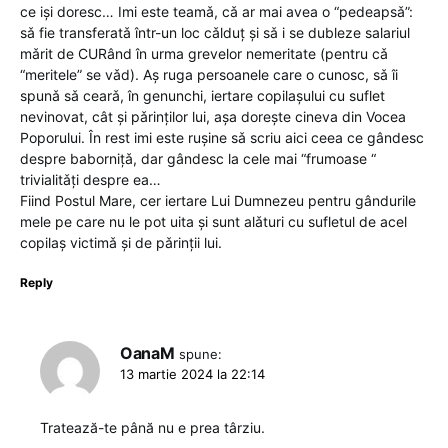
ce işi doresc… Imi este teamǎ, cǎ ar mai avea o “pedeapsǎ”:
sǎ fie transferatǎ într-un loc cǎlduț şi sǎ i se dubleze salariul
mǎrit de CURând în urma grevelor nemeritate (pentru cǎ
“meritele” se vǎd). Aş ruga persoanele care o cunosc, sǎ îi
spunǎ sǎ cearǎ, în genunchi, iertare copilaşului cu suflet
nevinovat, cât şi pǎrinților lui, aşa doreşte cineva din Vocea
Poporului. În rest imi este rușine sǎ scriu aici ceea ce gândesc
despre babornițǎ, dar gândesc la cele mai “frumoase “
trivialitǎți despre ea…
Fiind Postul Mare, cer iertare Lui Dumnezeu pentru gândurile
mele pe care nu le pot uita şi sunt alǎturi cu sufletul de acel
copilaş victimǎ şi de pǎrinții lui.
Reply
OanaM
spune:
13 martie 2024 la 22:14
Tratează-te până nu e prea târziu.