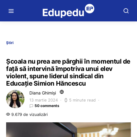
Știri
Școala nu prea are pârghii în momentul de
față să intervină împotriva unui elev
violent, spune liderul sindical din
Educație Simion Hăncescu
Diana Ghimiși
13 martie 2024
5 minute read
50 comments
9.679 de vizualizări