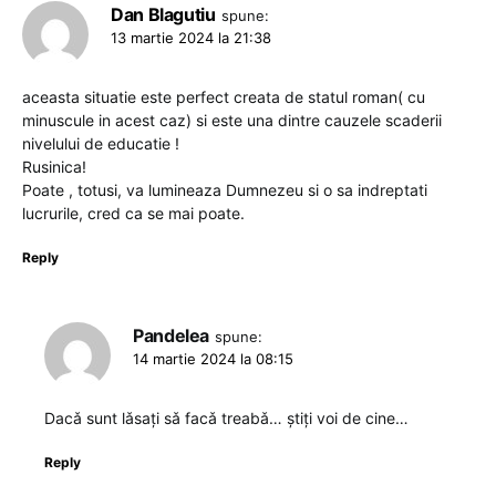
Dan Blagutiu
spune:
13 martie 2024 la 21:38
aceasta situatie este perfect creata de statul roman( cu
minuscule in acest caz) si este una dintre cauzele scaderii
nivelului de educatie !
Rusinica!
Poate , totusi, va lumineaza Dumnezeu si o sa indreptati
lucrurile, cred ca se mai poate.
Reply
Pandelea
spune:
14 martie 2024 la 08:15
Dacǎ sunt lǎsați sǎ facǎ treabǎ… ştiți voi de cine…
Reply