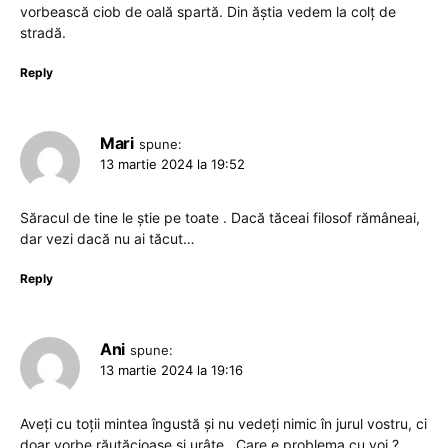
vorbească ciob de oală spartă. Din ăștia vedem la colț de
stradă.
Reply
Mari
spune:
13 martie 2024 la 19:52
Săracul de tine le știe pe toate . Dacă tăceai filosof rămâneai,
dar vezi dacă nu ai tăcut…
Reply
Ani
spune:
13 martie 2024 la 19:16
Aveți cu toții mintea îngustă și nu vedeți nimic în jurul vostru, ci
doar vorbe răutăcioase și urâte . Care e problema cu voi ?