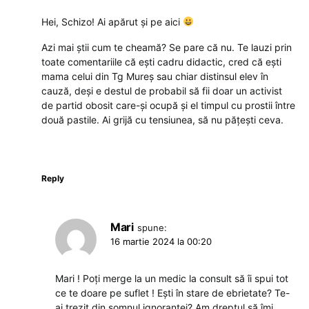
Hei, Schizo! Ai apărut și pe aici
Azi mai știi cum te cheamă? Se pare că nu. Te lauzi prin
toate comentariile că ești cadru didactic, cred că ești
mama celui din Tg Mureș sau chiar distinsul elev în
cauză, deși e destul de probabil să fii doar un activist
de partid obosit care-și ocupă și el timpul cu prostii între
două pastile. Ai grijă cu tensiunea, să nu pățești ceva.
Reply
Mari
spune:
16 martie 2024 la 00:20
Mari ! Poți merge la un medic la consult să îi spui tot
ce te doare pe suflet ! Ești în stare de ebrietate? Te-
ai trezit din somnul ignoranței? Am dreptul să îmi