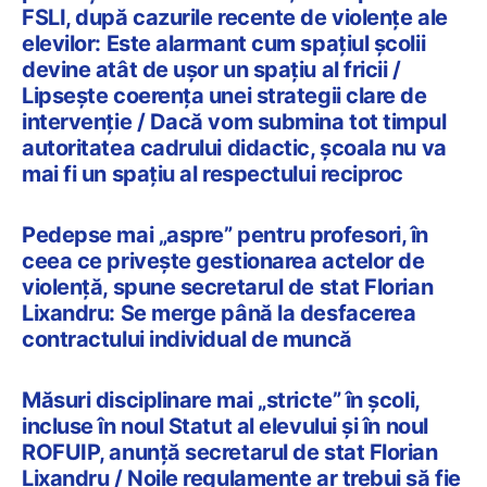
FSLI, după cazurile recente de violențe ale
elevilor: Este alarmant cum spaţiul şcolii
devine atât de uşor un spaţiu al fricii /
Lipseşte coerenţa unei strategii clare de
intervenţie / Dacă vom submina tot timpul
autoritatea cadrului didactic, școala nu va
mai fi un spațiu al respectului reciproc
Pedepse mai „aspre” pentru profesori, în
ceea ce privește gestionarea actelor de
violență, spune secretarul de stat Florian
Lixandru: Se merge până la desfacerea
contractului individual de muncă
Măsuri disciplinare mai „stricte” în școli,
incluse în noul Statut al elevului și în noul
ROFUIP, anunță secretarul de stat Florian
Lixandru / Noile regulamente ar trebui să fie