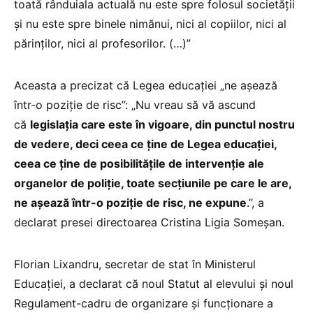
toată rânduiala actuală nu este spre folosul societăţii
şi nu este spre binele nimănui, nici al copiilor, nici al
părinţilor, nici al profesorilor. (…)”
Aceasta a precizat că Legea educaţiei „ne aşează
într-o poziţie de risc”: „Nu vreau să vă ascund
că
legislaţia care este în vigoare, din punctul nostru
de vedere, deci ceea ce ţine de Legea educaţiei,
ceea ce ţine de posibilităţile de intervenţie ale
organelor de poliţie, toate secţiunile pe care le are,
ne aşează într-o poziţie de risc, ne expune
.”, a
declarat presei directoarea Cristina Ligia Someşan.
Florian Lixandru, secretar de stat în Ministerul
Educației, a declarat că noul Statut al elevului și noul
Regulament-cadru de organizare și funcționare a