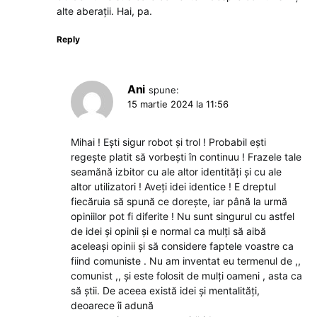
alte aberații. Hai, pa.
Reply
Ani
spune:
15 martie 2024 la 11:56
Mihai ! Ești sigur robot și trol ! Probabil ești
regește platit să vorbești în continuu ! Frazele tale
seamănă izbitor cu ale altor identități și cu ale
altor utilizatori ! Aveți idei identice ! E dreptul
fiecăruia să spună ce dorește, iar până la urmă
opiniilor pot fi diferite ! Nu sunt singurul cu astfel
de idei și opinii și e normal ca mulți să aibă
aceleași opinii și să considere faptele voastre ca
fiind comuniste . Nu am inventat eu termenul de ,,
comunist ,, și este folosit de mulți oameni , asta ca
să știi. De aceea există idei și mentalități,
deoarece îi adună