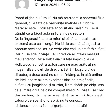
17 martie 2024 la 05:40
Parcă ai ține cu “ursul”. Nu mă refeream la aspectul fizic
general, ci la fața de baborniță mafiotă (ai citit ce
“săracă” este. Totul este agonisit din “salariu”). Te-ai
gândit ce a făcut asta în 16 ani ca director?
De la “îngerașii” care te referi și până la brutalitatea
extremă este cale lungă. Nu iți doresc să pățești și tu
precum acel copilaș. Se vede clar ești un om fără suflet!
Dar nu se știe în viața… Nu cred că ai înțeles mesajul
meu anterior. Dacă baba aia cu fața imposibilă (la
Hollywood au fost și actori care nu erau arătoși) nu
mușamaliza violul, de dragul păstrării locșorului de
director, a doua oară nu se mai întâmpla. În altă ordine
de idei, poate nu am exprimat bine ce am gândit,
sufletul eu janghinos și murdar, îl are tipărit pe chip. Așa
că ai mare grijă pe cine compătimești! Nu vreau să cred
despre tine, că cine se aseamănă, se adună. Poate ești
totuși o persoană onorabilă, nu te cunosc.
Îți doresc succes în inteligența ta emoțională!