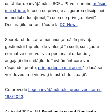
unităților de învățământ (ROFUIP) vor conține „
măsuri
mai stricte
, în ceea ce privește asigurarea disciplinei
în mediul educațional, în ceea ce privește elevii”.
Declarațiile au fost făcute la
DC News
.
Secretarul de stat a mai anunțat că, în privința
gestionării faptelor de violență în școli, sunt „acte
normative care vor viza personalul didactic și
angajații din unitățile de învățământ care vor
răspunde, poate,
prin pedepse mai aspre
”, „dacă se
vor dovedi a fi vinovați în astfel de situații”.
Ce prevede
Legea învățământului preuniversitar nr.
198/2023
:
Articolul 107 – „(5)
Sancțiunile ce pot fi aplicate