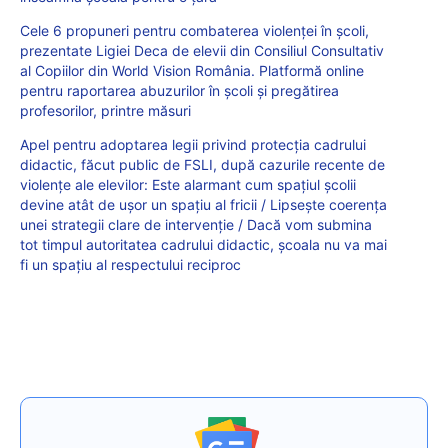
Cele 6 propuneri pentru combaterea violenței în școli,
prezentate Ligiei Deca de elevii din Consiliul Consultativ
al Copiilor din World Vision România. Platformă online
pentru raportarea abuzurilor în școli și pregătirea
profesorilor, printre măsuri
Apel pentru adoptarea legii privind protecţia cadrului
didactic, făcut public de FSLI, după cazurile recente de
violențe ale elevilor: Este alarmant cum spaţiul şcolii
devine atât de uşor un spaţiu al fricii / Lipseşte coerenţa
unei strategii clare de intervenţie / Dacă vom submina
tot timpul autoritatea cadrului didactic, școala nu va mai
fi un spațiu al respectului reciproc