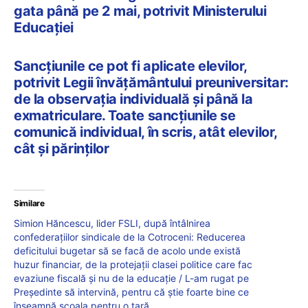
gata până pe 2 mai, potrivit Ministerului
Educației
Sancțiunile ce pot fi aplicate elevilor,
potrivit Legii învățământului preuniversitar:
de la observația individuală și până la
exmatriculare. Toate sancțiunile se
comunică individual, în scris, atât elevilor,
cât și părinților
Similare
Simion Hăncescu, lider FSLI, după întâlnirea
confederațiilor sindicale de la Cotroceni: Reducerea
deficitului bugetar să se facă de acolo unde există
huzur financiar, de la protejații clasei politice care fac
evaziune fiscală și nu de la educație / L-am rugat pe
Președinte să intervină, pentru că știe foarte bine ce
înseamnă școala pentru o țară