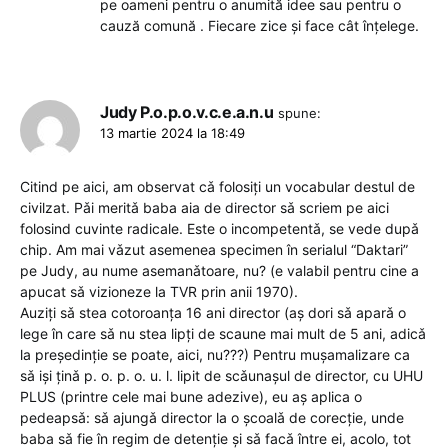
pe oameni pentru o anumită idee sau pentru o
cauză comună . Fiecare zice și face cât înțelege.
Judy P.o.p.o.v.c.e.a.n.u
spune:
13 martie 2024 la 18:49
Citind pe aici, am observat cǎ folosiți un vocabular destul de
civilzat. Pǎi meritǎ baba aia de director sǎ scriem pe aici
folosind cuvinte radicale. Este o incompetentǎ, se vede dupǎ
chip. Am mai vǎzut asemenea specimen în serialul “Daktari”
pe Judy, au nume asemanǎtoare, nu? (e valabil pentru cine a
apucat sǎ vizioneze la TVR prin anii 1970).
Auziți sǎ stea cotoroanța 16 ani director (aş dori sǎ aparǎ o
lege în care sǎ nu stea lipți de scaune mai mult de 5 ani, adicǎ
la preşedinție se poate, aici, nu???) Pentru muşamalizare ca
sǎ işi ținǎ p. o. p. o. u. l. lipit de scǎunaşul de director, cu UHU
PLUS (printre cele mai bune adezive), eu aş aplica o
pedeapsǎ: sǎ ajungǎ director la o şcoalǎ de corecție, unde
baba sǎ fie în regim de detenție şi sǎ facǎ între ei, acolo, tot