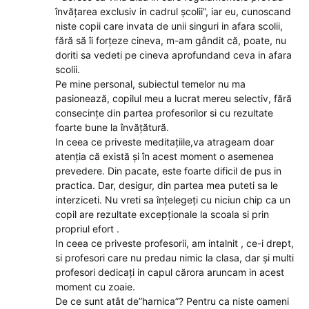
învățarea exclusiv in cadrul școlii”, iar eu, cunoscand
niste copii care invata de unii singuri in afara scolii,
fără să îi forțeze cineva, m-am gândit că, poate, nu
doriti sa vedeti pe cineva aprofundand ceva in afara
scolii.
Pe mine personal, subiectul temelor nu ma
pasionează, copilul meu a lucrat mereu selectiv, fără
consecințe din partea profesorilor si cu rezultate
foarte bune la învățătură.
In ceea ce priveste meditațiile,va atrageam doar
atenția că există și în acest moment o asemenea
prevedere. Din pacate, este foarte dificil de pus in
practica. Dar, desigur, din partea mea puteti sa le
interziceti. Nu vreti sa înțelegeți cu niciun chip ca un
copil are rezultate excepționale la scoala si prin
propriul efort .
In ceea ce priveste profesorii, am intalnit , ce-i drept,
si profesori care nu predau nimic la clasa, dar și multi
profesori dedicați in capul cărora aruncam in acest
moment cu zoaie.
De ce sunt atât de”harnica”? Pentru ca niste oameni