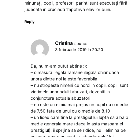
minunați, copii, profesori, parinti sunt executați fără
judecata in cruciadă împotriva elevilor buni.
Reply
Cristina
spune:
3 februarie 2019 la 20:20
Da, nu m-am putut abtine :):
– o masura ilegala ramane ilegala chiar daca
unora dintre noi le este favorabila
– nu stropeste nimeni cu noroi in copii, copiii sunt
victimele unor adulti abuzati, deveniti in
conjunctura actuala abuzatori
– nu este cu nimic mai prejos un copil cu o medie
de 7,50 fata de unul cu o medie de 8,10
– un liceu care tine la prestigiul lui lupta sa aiba o
medie generala mare (daca in asta masoara el
prestigiul), ii sprijina sa se ridice, nu ii elimina pe
cei care poate nu sunt la „standardele” lui