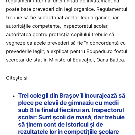
regulament intern al unei unități de învățământ nu
poate bate prevederi din legi organice. Regulamentul
trebuie să fie subordonat acelor legi organice, iar
autoritățile competente, inspectoratul școlar,
autoritatea pentru protecția copilului trebuie să
vegheze ca acele prevederi să fie în concordanță cu
prevederile legii”, a explicat pentru Edupedu.ro fostul
secretar de stat în Ministerul Educației, Oana Badea.
Citește și:
Trei colegii din Brașov îi încurajează să
plece pe elevii de gimnaziu cu medii
sub 8 la finalul fiecărui an. Inspectorul
școlar: Sunt școli de masă, dar trebuie
să ținem cont de istoricul și de
rezultatele lor în competițiile școlare