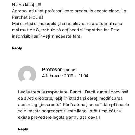
Nu va lăsați!!!!!
Apropo, ati uitat profesorii care predau la aceste clase. La
Parchet si cu ei!
Mai sunt si olimpiadele și orice elev care are tupeul sa ia
mai mult de 8, trebuie să acționari si impotriva lor. Este
inadmisibil sa înveți in aceasta tara!
Reply
Profesor
spune:
4 februarie 2019 la 11:04
Legile trebuie respectate. Punct ! Dacă sunteți convinsă
că aveți dreptate, ieșiți în stradă și cereți modificarea
acelor legi „incorecte”. Până atunci, ce se întâmplă acolo
se numește segregare și este ilegal, atât timp cât nu
exista prevedere legala pentru așa ceva !
Reply