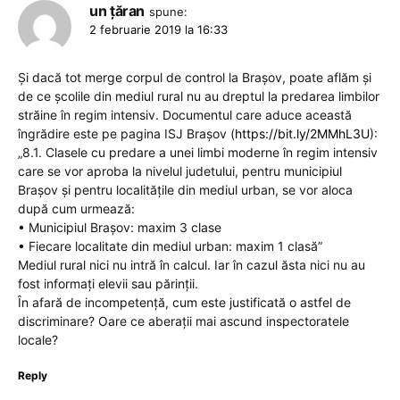
un țăran
spune:
2 februarie 2019 la 16:33
Și dacă tot merge corpul de control la Brașov, poate aflăm și
de ce școlile din mediul rural nu au dreptul la predarea limbilor
străine în regim intensiv. Documentul care aduce această
îngrădire este pe pagina ISJ Brașov (
https://bit.ly/2MMhL3U
):
„8.1. Clasele cu predare a unei limbi moderne în regim intensiv
care se vor aproba la nivelul judetului, pentru municipiul
Braşov şi pentru localităţile din mediul urban, se vor aloca
după cum urmează:
• Municipiul Braşov: maxim 3 clase
• Fiecare localitate din mediul urban: maxim 1 clasă”
Mediul rural nici nu intră în calcul. Iar în cazul ăsta nici nu au
fost informați elevii sau părinții.
În afară de incompetență, cum este justificată o astfel de
discriminare? Oare ce aberații mai ascund inspectoratele
locale?
Reply