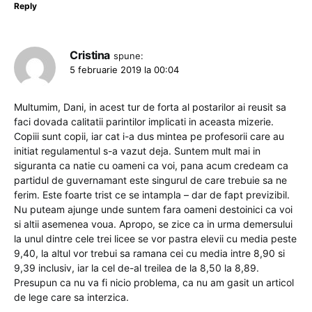
Reply
Cristina
spune:
5 februarie 2019 la 00:04
Multumim, Dani, in acest tur de forta al postarilor ai reusit sa
faci dovada calitatii parintilor implicati in aceasta mizerie.
Copiii sunt copii, iar cat i-a dus mintea pe profesorii care au
initiat regulamentul s-a vazut deja. Suntem mult mai in
siguranta ca natie cu oameni ca voi, pana acum credeam ca
partidul de guvernamant este singurul de care trebuie sa ne
ferim. Este foarte trist ce se intampla – dar de fapt previzibil.
Nu puteam ajunge unde suntem fara oameni destoinici ca voi
si altii asemenea voua. Apropo, se zice ca in urma demersului
la unul dintre cele trei licee se vor pastra elevii cu media peste
9,40, la altul vor trebui sa ramana cei cu media intre 8,90 si
9,39 inclusiv, iar la cel de-al treilea de la 8,50 la 8,89.
Presupun ca nu va fi nicio problema, ca nu am gasit un articol
de lege care sa interzica.