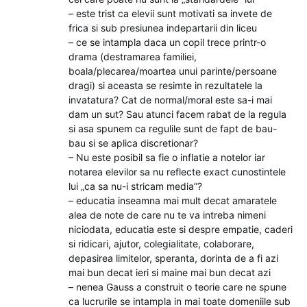
– este trist ca elevii sunt motivati sa invete de
frica si sub presiunea indepartarii din liceu
– ce se intampla daca un copil trece printr-o
drama (destramarea familiei,
boala/plecarea/moartea unui parinte/persoane
dragi) si aceasta se resimte in rezultatele la
invatatura? Cat de normal/moral este sa-i mai
dam un sut? Sau atunci facem rabat de la regula
si asa spunem ca regulile sunt de fapt de bau-
bau si se aplica discretionar?
– Nu este posibil sa fie o inflatie a notelor iar
notarea elevilor sa nu reflecte exact cunostintele
lui „ca sa nu-i stricam media”?
– educatia inseamna mai mult decat amaratele
alea de note de care nu te va intreba nimeni
niciodata, educatia este si despre empatie, caderi
si ridicari, ajutor, colegialitate, colaborare,
depasirea limitelor, speranta, dorinta de a fi azi
mai bun decat ieri si maine mai bun decat azi
– nenea Gauss a construit o teorie care ne spune
ca lucrurile se intampla in mai toate domeniile sub