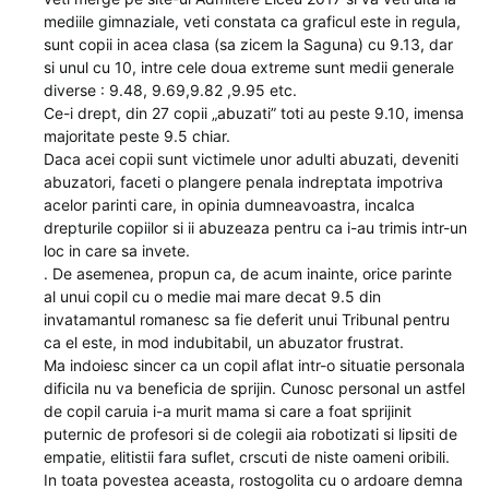
mediile gimnaziale, veti constata ca graficul este in regula,
sunt copii in acea clasa (sa zicem la Saguna) cu 9.13, dar
si unul cu 10, intre cele doua extreme sunt medii generale
diverse : 9.48, 9.69,9.82 ,9.95 etc.
Ce-i drept, din 27 copii „abuzati” toti au peste 9.10, imensa
majoritate peste 9.5 chiar.
Daca acei copii sunt victimele unor adulti abuzati, deveniti
abuzatori, faceti o plangere penala indreptata impotriva
acelor parinti care, in opinia dumneavoastra, incalca
drepturile copiilor si ii abuzeaza pentru ca i-au trimis intr-un
loc in care sa invete.
. De asemenea, propun ca, de acum inainte, orice parinte
al unui copil cu o medie mai mare decat 9.5 din
invatamantul romanesc sa fie deferit unui Tribunal pentru
ca el este, in mod indubitabil, un abuzator frustrat.
Ma indoiesc sincer ca un copil aflat intr-o situatie personala
dificila nu va beneficia de sprijin. Cunosc personal un astfel
de copil caruia i-a murit mama si care a foat sprijinit
puternic de profesori si de colegii aia robotizati si lipsiti de
empatie, elitistii fara suflet, crscuti de niste oameni oribili.
In toata povestea aceasta, rostogolita cu o ardoare demna