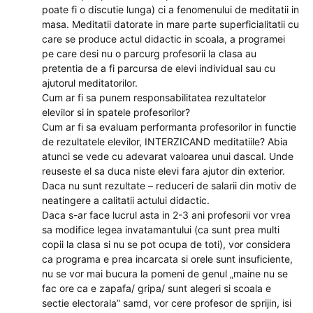
poate fi o discutie lunga) ci a fenomenului de meditatii in
masa. Meditatii datorate in mare parte superficialitatii cu
care se produce actul didactic in scoala, a programei
pe care desi nu o parcurg profesorii la clasa au
pretentia de a fi parcursa de elevi individual sau cu
ajutorul meditatorilor.
Cum ar fi sa punem responsabilitatea rezultatelor
elevilor si in spatele profesorilor?
Cum ar fi sa evaluam performanta profesorilor in functie
de rezultatele elevilor, INTERZICAND meditatiile? Abia
atunci se vede cu adevarat valoarea unui dascal. Unde
reuseste el sa duca niste elevi fara ajutor din exterior.
Daca nu sunt rezultate – reduceri de salarii din motiv de
neatingere a calitatii actului didactic.
Daca s-ar face lucrul asta in 2-3 ani profesorii vor vrea
sa modifice legea invatamantului (ca sunt prea multi
copii la clasa si nu se pot ocupa de toti), vor considera
ca programa e prea incarcata si orele sunt insuficiente,
nu se vor mai bucura la pomeni de genul „maine nu se
fac ore ca e zapafa/ gripa/ sunt alegeri si scoala e
sectie electorala” samd, vor cere profesor de sprijin, isi