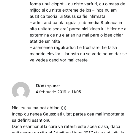
forma unui clopot – cu niste varfuri, cu o masa de
mijloc si cu niste extreme de jos – inca nu am
auzit ca teoria lui Gauss sa fie infirmata
– admitand ca ok regula „sub media 8 pleaca in
alta unitate scolara” parca nici ideea lui Hitler de a
extermina ce nu e arian nu mai pare o idee chiar
atat de smintita
– asemenea reguli aduc fie frustrare, fie falsa
mandrie elevilor – iar asta nu se vede acum dar se
va vedea cand vor mai creste
Dani
spune:
4 februarie 2019 la 11:05
Nici eu nu ma pot abtine:)))).
Incep cu nenea Gauss: ati uitat partea cea mai importanta:
sa definiti esantionul.
Daca esantionul la care va referiti este acea clasa, daca
veti merge pe site-ul Admitere Liceu 2017 si va veti uita la