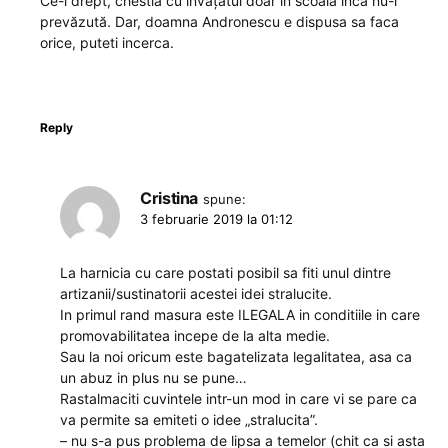
Ce-i drept, chestia cu învățatul doar in scoala încă nu-i
prevăzută. Dar, doamna Andronescu e dispusa sa faca
orice, puteti incerca.
Reply
Cristina
spune:
3 februarie 2019 la 01:12
La harnicia cu care postati posibil sa fiti unul dintre
artizanii/sustinatorii acestei idei stralucite.
In primul rand masura este ILEGALA in conditiile in care
promovabilitatea incepe de la alta medie.
Sau la noi oricum este bagatelizata legalitatea, asa ca
un abuz in plus nu se pune…
Rastalmaciti cuvintele intr-un mod in care vi se pare ca
va permite sa emiteti o idee „stralucita”.
– nu s-a pus problema de lipsa a temelor (chit ca si asta