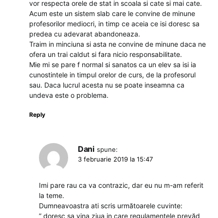
vor respecta orele de stat in scoala si cate si mai cate.
Acum este un sistem slab care le convine de minune
profesorilor mediocri, in timp ce aceia ce isi doresc sa
predea cu adevarat abandoneaza.
Traim in minciuna si asta ne convine de minune daca ne
ofera un trai caldut si fara nicio responsabilitate.
Mie mi se pare f normal si sanatos ca un elev sa isi ia
cunostintele in timpul orelor de curs, de la profesorul
sau. Daca lucrul acesta nu se poate inseamna ca
undeva este o problema.
Reply
Dani
spune:
3 februarie 2019 la 15:47
Imi pare rau ca va contrazic, dar eu nu m-am referit
la teme.
Dumneavoastra ati scris următoarele cuvinte:
” doresc sa vina ziua in care regulamentele prevăd