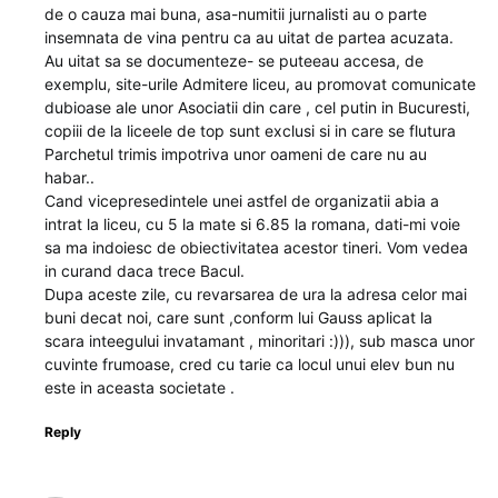
de o cauza mai buna, asa-numitii jurnalisti au o parte
insemnata de vina pentru ca au uitat de partea acuzata.
Au uitat sa se documenteze- se puteeau accesa, de
exemplu, site-urile Admitere liceu, au promovat comunicate
dubioase ale unor Asociatii din care , cel putin in Bucuresti,
copiii de la liceele de top sunt exclusi si in care se flutura
Parchetul trimis impotriva unor oameni de care nu au
habar..
Cand vicepresedintele unei astfel de organizatii abia a
intrat la liceu, cu 5 la mate si 6.85 la romana, dati-mi voie
sa ma indoiesc de obiectivitatea acestor tineri. Vom vedea
in curand daca trece Bacul.
Dupa aceste zile, cu revarsarea de ura la adresa celor mai
buni decat noi, care sunt ,conform lui Gauss aplicat la
scara inteegului invatamant , minoritari :))), sub masca unor
cuvinte frumoase, cred cu tarie ca locul unui elev bun nu
este in aceasta societate .
Reply