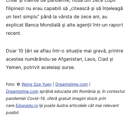
Chiar şi înainte de pandemie, nouă din zece copii
filipinezi nu erau capabili să „citească şi să înţeleagă
un text simplu” până la vârsta de zece ani, au
explicat Banca Mondială şi alte agenţii într-un raport
recent.
Doar 10 ţări se aflau într-o situaţie mai gravă, printre
acestea numărându-se Afganistan, Laos, Ciad şi
Yemen, potrivit aceleiași surse.
Foto: ©
Wong Sze Yuen
|
Dreamstime.com
/
Dreamstime.com
sprijină educaţia din România şi, în contextul
pandemiei Covid-19, oferă gratuit imagini stock prin
care
Edupedu.ro
îşi poate ilustra articolele cât mai relevant
posibil
.