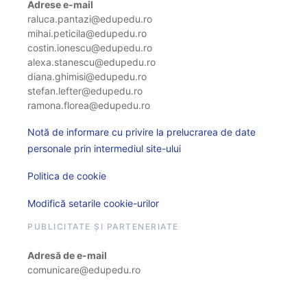
Adrese e-mail
raluca.pantazi@edupedu.ro
mihai.peticila@edupedu.ro
costin.ionescu@edupedu.ro
alexa.stanescu@edupedu.ro
diana.ghimisi@edupedu.ro
stefan.lefter@edupedu.ro
ramona.florea@edupedu.ro
Notă de informare cu privire la prelucrarea de date
personale prin intermediul site-ului
Politica de cookie
Modifică setarile cookie-urilor
PUBLICITATE ȘI PARTENERIATE
Adresă de e-mail
comunicare@edupedu.ro