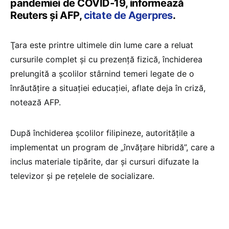
pandemiei de COVID-19, informează
Reuters şi AFP,
citate de Agerpres
.
Ţara este printre ultimele din lume care a reluat
cursurile complet şi cu prezenţă fizică, închiderea
prelungită a şcolilor stârnind temeri legate de o
înrăutăţire a situaţiei educaţiei, aflate deja în criză,
notează AFP.
După închiderea şcolilor filipineze, autorităţile a
implementat un program de „învăţare hibridă”, care a
inclus materiale tipărite, dar şi cursuri difuzate la
televizor şi pe reţelele de socializare.