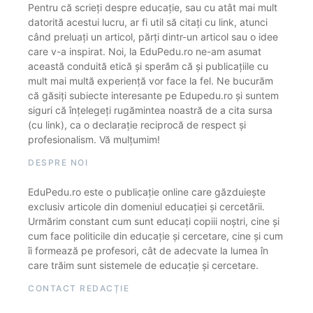
Pentru că scrieți despre educație, sau cu atât mai mult
datorită acestui lucru, ar fi util să citați cu link, atunci
când preluați un articol, părți dintr-un articol sau o idee
care v-a inspirat. Noi, la EduPedu.ro ne-am asumat
această conduită etică și sperăm că și publicațiile cu
mult mai multă experiență vor face la fel. Ne bucurăm
că găsiți subiecte interesante pe Edupedu.ro și suntem
siguri că înțelegeți rugămintea noastră de a cita sursa
(cu link), ca o declarație reciprocă de respect și
profesionalism. Vă mulțumim!
DESPRE NOI
EduPedu.ro este o publicație online care găzduiește
exclusiv articole din domeniul educației și cercetării.
Urmărim constant cum sunt educați copiii noștri, cine și
cum face politicile din educație și cercetare, cine și cum
îi formează pe profesori, cât de adecvate la lumea în
care trăim sunt sistemele de educație și cercetare.
CONTACT REDACȚIE