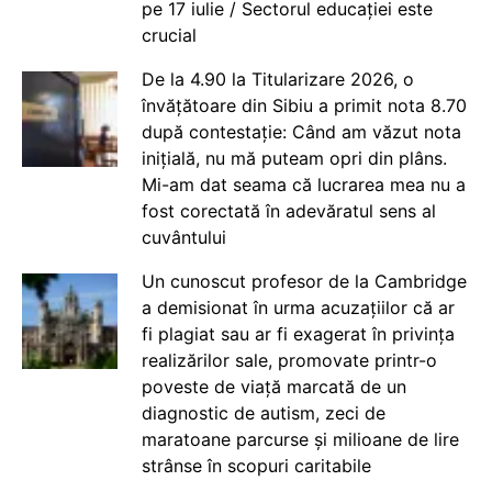
pe 17 iulie / Sectorul educației este
crucial
De la 4.90 la Titularizare 2026, o
învățătoare din Sibiu a primit nota 8.70
după contestație: Când am văzut nota
inițială, nu mă puteam opri din plâns.
Mi-am dat seama că lucrarea mea nu a
fost corectată în adevăratul sens al
cuvântului
Un cunoscut profesor de la Cambridge
a demisionat în urma acuzațiilor că ar
fi plagiat sau ar fi exagerat în privința
realizărilor sale, promovate printr-o
poveste de viață marcată de un
diagnostic de autism, zeci de
maratoane parcurse și milioane de lire
strânse în scopuri caritabile