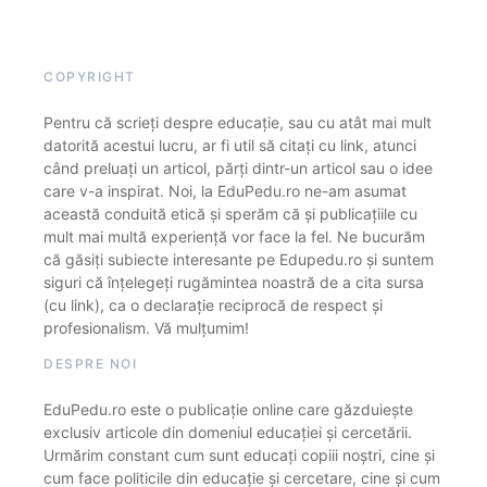
COPYRIGHT
Pentru că scrieți despre educație, sau cu atât mai mult
datorită acestui lucru, ar fi util să citați cu link, atunci
când preluați un articol, părți dintr-un articol sau o idee
care v-a inspirat. Noi, la EduPedu.ro ne-am asumat
această conduită etică și sperăm că și publicațiile cu
mult mai multă experiență vor face la fel. Ne bucurăm
că găsiți subiecte interesante pe Edupedu.ro și suntem
siguri că înțelegeți rugămintea noastră de a cita sursa
(cu link), ca o declarație reciprocă de respect și
profesionalism. Vă mulțumim!
DESPRE NOI
EduPedu.ro este o publicație online care găzduiește
exclusiv articole din domeniul educației și cercetării.
Urmărim constant cum sunt educați copiii noștri, cine și
cum face politicile din educație și cercetare, cine și cum