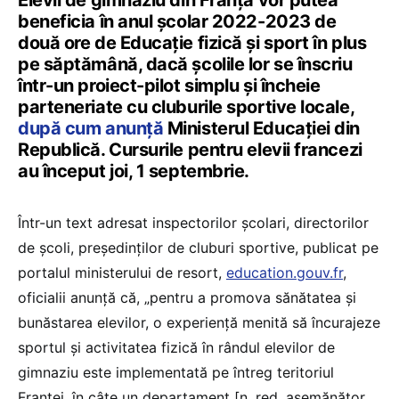
Elevii de gimnaziu din Franța vor putea
beneficia în anul școlar 2022-2023 de
două ore de Educație fizică și sport în plus
pe săptămână, dacă școlile lor se înscriu
într-un proiect-pilot simplu și încheie
parteneriate cu cluburile sportive locale,
după cum anunță
Ministerul Educației din
Republică. Cursurile pentru elevii francezi
au început joi, 1 septembrie.
Într-un text adresat inspectorilor școlari, directorilor
de școli, președinților de cluburi sportive, publicat pe
portalul ministerului de resort,
education.gouv.fr
,
oficialii anunță că, „pentru a promova sănătatea și
bunăstarea elevilor, o experiență menită să încurajeze
sportul și activitatea fizică în rândul elevilor de
gimnaziu este implementată pe întreg teritoriul
Franței, în câte un departament [n. red. asemănător