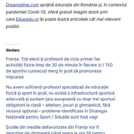
Dreamstime.com
sprijină educaţia din România şi, în contextul
pandemiei Covid-19, oferă gratuit imagini stock prin
care
Edupedu.ro
îşi poate ilustra articolele cât mai relevant
posibil
.
Similare
Franța: Toți elevii și profesorii de ciclu primar fac
activități fizice timp de 30 de minute în fiecare zi / 150
de sportivi cunoscuți merg în școli să promoveze
mișcarea
Nu avem suficienți profesori specializați de educație
fizică și sport în școli, nu există o infrastructură sportivă
adecvată și suntem țara europeană cu doar trei sporturi
obligatorii la clasă – atletism, jocuri și gimnastică, fără
niciunul opțional – probleme identificate în Strategia
Națională pentru Sport / Soluțiile sunt însă vagi
Școlile din mediile defavorizate din Franța vor fi
deschise de dimineață până seara la ora 18 pentru