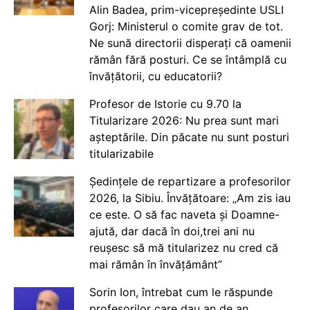
Alin Badea, prim-vicepreședinte USLI
Gorj: Ministerul o comite grav de tot.
Ne sună directorii disperați că oamenii
rămân fără posturi. Ce se întâmplă cu
învățătorii, cu educatorii?
Profesor de Istorie cu 9.70 la
Titularizare 2026: Nu prea sunt mari
așteptările. Din păcate nu sunt posturi
titularizabile
Ședințele de repartizare a profesorilor
2026, la Sibiu. Învățătoare: „Am zis iau
ce este. O să fac naveta și Doamne-
ajută, dar dacă în doi,trei ani nu
reușesc să mă titularizez nu cred că
mai rămân în învățământ”
Sorin Ion, întrebat cum le răspunde
profesorilor care dau an de an