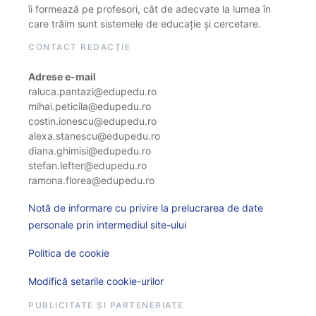
îi formează pe profesori, cât de adecvate la lumea în
care trăim sunt sistemele de educație și cercetare.
CONTACT REDACȚIE
Adrese e-mail
raluca.pantazi@edupedu.ro
mihai.peticila@edupedu.ro
costin.ionescu@edupedu.ro
alexa.stanescu@edupedu.ro
diana.ghimisi@edupedu.ro
stefan.lefter@edupedu.ro
ramona.florea@edupedu.ro
Notă de informare cu privire la prelucrarea de date
personale prin intermediul site-ului
Politica de cookie
Modifică setarile cookie-urilor
PUBLICITATE ȘI PARTENERIATE