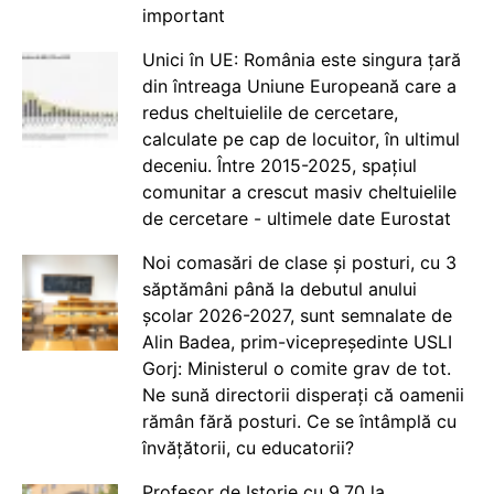
important
Unici în UE: România este singura țară
din întreaga Uniune Europeană care a
redus cheltuielile de cercetare,
calculate pe cap de locuitor, în ultimul
deceniu. Între 2015-2025, spațiul
comunitar a crescut masiv cheltuielile
de cercetare - ultimele date Eurostat
Noi comasări de clase și posturi, cu 3
săptămâni până la debutul anului
școlar 2026-2027, sunt semnalate de
Alin Badea, prim-vicepreședinte USLI
Gorj: Ministerul o comite grav de tot.
Ne sună directorii disperați că oamenii
rămân fără posturi. Ce se întâmplă cu
învățătorii, cu educatorii?
Profesor de Istorie cu 9.70 la