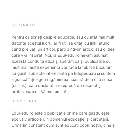
COPYRIGHT
Pentru că scrieți despre educație, sau cu atât mai mult
datorită acestui lucru, ar fi util să citați cu link, atunci
când preluați un articol, părți dintr-un articol sau o idee
care v-a inspirat. Noi, la EduPedu.ro ne-am asumat
această conduită etică și sperăm că și publicațiile cu
mult mai multă experiență vor face la fel. Ne bucurăm
că găsiți subiecte interesante pe Edupedu.ro și suntem
siguri că înțelegeți rugămintea noastră de a cita sursa
(cu link), ca o declarație reciprocă de respect și
profesionalism. Vă mulțumim!
DESPRE NOI
EduPedu.ro este o publicație online care găzduiește
exclusiv articole din domeniul educației și cercetării.
Urmărim constant cum sunt educați copiii noștri, cine și