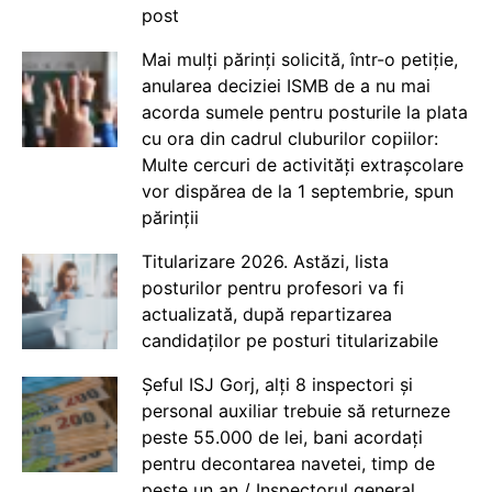
post
Mai mulți părinți solicită, într-o petiție,
anularea deciziei ISMB de a nu mai
acorda sumele pentru posturile la plata
cu ora din cadrul cluburilor copiilor:
Multe cercuri de activități extrașcolare
vor dispărea de la 1 septembrie, spun
părinții
Titularizare 2026. Astăzi, lista
posturilor pentru profesori va fi
actualizată, după repartizarea
candidaților pe posturi titularizabile
Șeful ISJ Gorj, alți 8 inspectori și
personal auxiliar trebuie să returneze
peste 55.000 de lei, bani acordați
pentru decontarea navetei, timp de
peste un an / Inspectorul general,