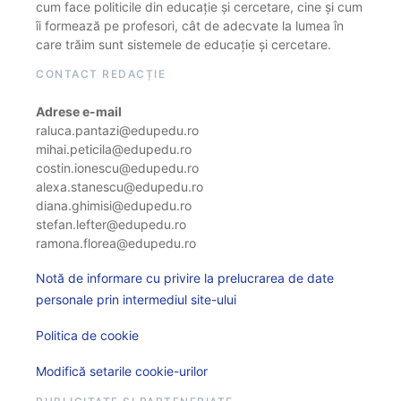
cum face politicile din educație și cercetare, cine și cum
îi formează pe profesori, cât de adecvate la lumea în
care trăim sunt sistemele de educație și cercetare.
CONTACT REDACȚIE
Adrese e-mail
raluca.pantazi@edupedu.ro
mihai.peticila@edupedu.ro
costin.ionescu@edupedu.ro
alexa.stanescu@edupedu.ro
diana.ghimisi@edupedu.ro
stefan.lefter@edupedu.ro
ramona.florea@edupedu.ro
Notă de informare cu privire la prelucrarea de date
personale prin intermediul site-ului
Politica de cookie
Modifică setarile cookie-urilor