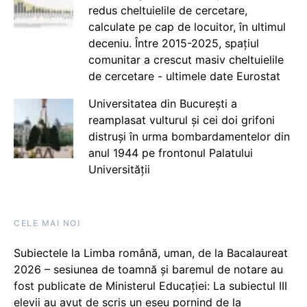
redus cheltuielile de cercetare,
calculate pe cap de locuitor, în ultimul
deceniu. Între 2015-2025, spațiul
comunitar a crescut masiv cheltuielile
de cercetare - ultimele date Eurostat
Universitatea din București a
reamplasat vulturul și cei doi grifoni
distruși în urma bombardamentelor din
anul 1944 pe frontonul Palatului
Universității
CELE MAI NOI
Subiectele la Limba română, uman, de la Bacalaureat
2026 – sesiunea de toamnă și baremul de notare au
fost publicate de Ministerul Educației: La subiectul III
elevii au avut de scris un eseu pornind de la