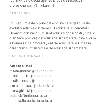
(cu link), ca o declarație reciprocă de respect și
profesionalism. Vă mulțumim!
DESPRE NOI
EduPedu.ro este o publicație online care găzduiește
exclusiv articole din domeniul educației și cercetării.
Urmărim constant cum sunt educați copiii noștri, cine și
cum face politicile din educație și cercetare, cine și cum
îi formează pe profesori, cât de adecvate la lumea în
care trăim sunt sistemele de educație și cercetare.
CONTACT REDACȚIE
Adrese e-mail
raluca.pantazi@edupedu.ro
mihai.peticila@edupedu.ro
costin.ionescu@edupedu.ro
alexa.stanescu@edupedu.ro
diana.ghimisi@edupedu.ro
stefan.lefter@edupedu.ro
ramona.florea@edupedu.ro