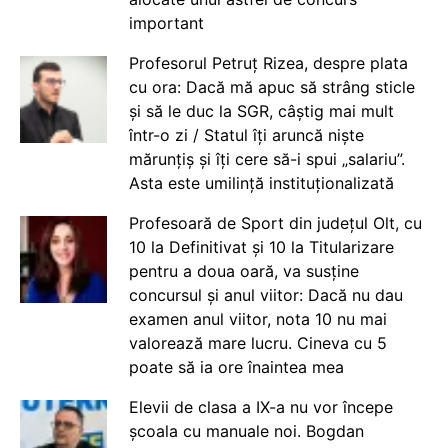
important
Profesorul Petruț Rizea, despre plata
cu ora: Dacă mă apuc să strâng sticle
și să le duc la SGR, câștig mai mult
într-o zi / Statul îți aruncă niște
mărunțiș și îți cere să-i spui „salariu”.
Asta este umilință instituționalizată
Profesoară de Sport din județul Olt, cu
10 la Definitivat și 10 la Titularizare
pentru a doua oară, va susține
concursul și anul viitor: Dacă nu dau
examen anul viitor, nota 10 nu mai
valorează mare lucru. Cineva cu 5
poate să ia ore înaintea mea
Elevii de clasa a IX-a nu vor începe
școala cu manuale noi. Bogdan