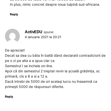
In plus, nimic concret despre noua tulpină sud-africana.
Reply
ActivEDU
spune:
4 ianuarie 2021 la 20:21
De apreciat!
Decat sa dea cu bâta în baltă dând declaratii contradictorii de
pe o zi pe alta a a spus clar ca
Semestrul I se incheie on-line.
Apoi că din semestrul 2 treptat revin la școală grădinița, sc
primară, cls a 8 a si a 12 a.
Dacă intrebi de 5000 de ori același lucru nu înseamnă ca
primești 5000 de răspunsuri diferite.
Reply