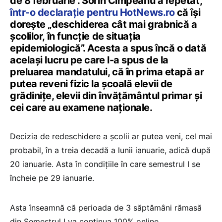
de 8 februarie”. Sorin Cîmpeanu a repetat,
într-o declarație pentru HotNews.ro
că își
dorește „deschiderea cât mai grabnică a
școlilor, în funcție de situația
epidemiologică”. Acesta a spus încă o dată
același lucru pe care l-a spus de la
preluarea mandatului, că în prima etapă ar
putea reveni fizic la școală elevii de
grădinițe, elevii din învățământul primar și
cei care au examene naționale.
Decizia de redeschidere a școlii ar putea veni, cel mai
probabil, în a treia decadă a lunii ianuarie, adică după
20 ianuarie. Asta în condițiile în care semestrul I se
încheie pe 29 ianuarie.
Asta înseamnă că perioada de 3 săptămâni rămasă
din Semestrul I va continua 100% online.