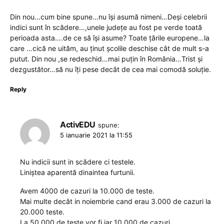
Din nou…cum bine spune…nu își asumă nimeni…Deși celebrii
indici sunt în scădere…,unele județe au fost pe verde toată
perioada asta….de ce să își asume? Toate țările europene…la
care …cică ne uităm, au ținut școlile deschise cât de mult s-a
putut. Din nou ,se redeschid…mai puțin în România…Trist și
dezgustător…să nu îți pese decât de cea mai comodă soluție.
Reply
ActivEDU
spune:
5 ianuarie 2021 la 11:55
Nu indicii sunt in scădere ci testele.
Liniștea aparentă dinaintea furtunii.
Avem 4000 de cazuri la 10.000 de teste.
Mai multe decât in noiembrie cand erau 3.000 de cazuri la
20.000 teste.
La 50.000 de teste vor fi iar 10.000 de cazuri.