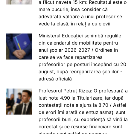
a făcut naveta 15 km: Rezultatul este o
mare bucurie, însă consider că
adevărata valoare a unui profesor se
vede la clasă, în relația cu elevii
Ministerul Educației schimbă regulile
din calendarul de mobilitate pentru
anul școlar 2026-2027 / Ordinea în
care se va face repartizarea
profesorilor pe posturi începând cu 20
august, după reorganizarea școlilor -
adresă oficială
Profesorul Petruț Rizea: O profesoară a
luat nota 4.90 la Titularizare, iar după
contestații nota a ajuns la 8.70 / Astfel
de erori îmi arată ce entuziasmați sunt
profesorii buni, cu experiență să vină la
corectat și ce resurse financiare sunt
alocate unui astfel de concurs