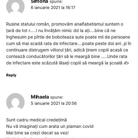
Simona
spune:
6 ianuarie 2021 la 16:17
Rusine statului român, promovăm analfabetismul suntem o
țară de tot r…..l nu învățăm nimic dd la ați….bine că ne
înghesuim pe pîrtie de boboteaza sute poate mii de persoane
cum să mai scadă rata de infectare….poate peste doi ani ,și în
continuare distrugem viitorul țări, adică ținem copiii acasă ce
contează conducătorilor țări să le meargă bine …..Unde rata
de infectare este scăzută lăsați copiii să meargă la școală ✍
Reply
Mihaela
spune:
5 ianuarie 2021 la 20:56
Sunt cadru medical credețimă
Nu vă imaginați cum arata un plaman covid
Mai bine sa crezi decat sa vezi