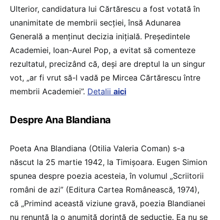
Ulterior, candidatura lui Cărtărescu a fost votată în
unanimitate de membrii secției, însă Adunarea
Generală a menținut decizia inițială. Președintele
Academiei, Ioan-Aurel Pop, a evitat să comenteze
rezultatul, precizând că, deși are dreptul la un singur
vot, „ar fi vrut să-l vadă pe Mircea Cărtărescu între
membrii Academiei”.
Detalii
aici
Despre Ana Blandiana
Poeta Ana Blandiana (Otilia Valeria Coman) s-a
născut la 25 martie 1942, la Timişoara. Eugen Simion
spunea despre poezia acesteia, în volumul „Scriitorii
români de azi” (Editura Cartea Românească, 1974),
că „Primind această viziune gravă, poezia Blandianei
nu renunţă la o anumită dorinţă de seducţie. Ea nu se