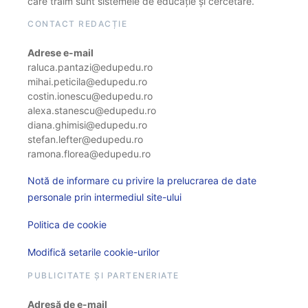
care trăim sunt sistemele de educație și cercetare.
CONTACT REDACȚIE
Adrese e-mail
raluca.pantazi@edupedu.ro
mihai.peticila@edupedu.ro
costin.ionescu@edupedu.ro
alexa.stanescu@edupedu.ro
diana.ghimisi@edupedu.ro
stefan.lefter@edupedu.ro
ramona.florea@edupedu.ro
Notă de informare cu privire la prelucrarea de date
personale prin intermediul site-ului
Politica de cookie
Modifică setarile cookie-urilor
PUBLICITATE ȘI PARTENERIATE
Adresă de e-mail