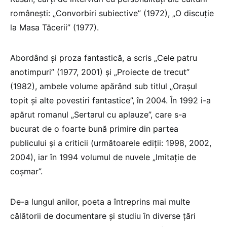
româneşti: „Convorbiri subiective” (1972), „O discuţie
la Masa Tăcerii” (1977).
Abordând şi proza fantastică, a scris „Cele patru
anotimpuri” (1977, 2001) şi „Proiecte de trecut”
(1982), ambele volume apărând sub titlul „Oraşul
topit şi alte povestiri fantastice”, în 2004. În 1992 i-a
apărut romanul „Sertarul cu aplauze”, care s-a
bucurat de o foarte bună primire din partea
publicului şi a criticii (următoarele ediţii: 1998, 2002,
2004), iar în 1994 volumul de nuvele „Imitaţie de
coşmar”.
De-a lungul anilor, poeta a întreprins mai multe
călătorii de documentare şi studiu în diverse ţări