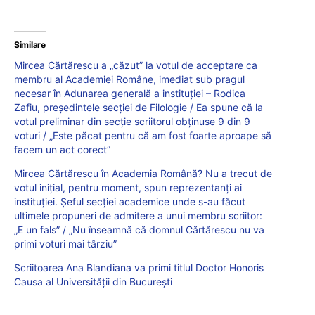
Similare
Mircea Cărtărescu a „căzut” la votul de acceptare ca
membru al Academiei Române, imediat sub pragul
necesar în Adunarea generală a instituției – Rodica
Zafiu, președintele secției de Filologie / Ea spune că la
votul preliminar din secție scriitorul obținuse 9 din 9
voturi / „Este păcat pentru că am fost foarte aproape să
facem un act corect”
Mircea Cărtărescu în Academia Română? Nu a trecut de
votul inițial, pentru moment, spun reprezentanți ai
instituției. Șeful secției academice unde s-au făcut
ultimele propuneri de admitere a unui membru scriitor:
„E un fals” / „Nu înseamnă că domnul Cărtărescu nu va
primi voturi mai târziu”
Scriitoarea Ana Blandiana va primi titlul Doctor Honoris
Causa al Universității din București