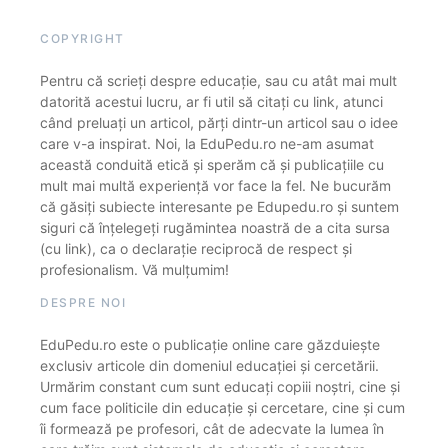
COPYRIGHT
Pentru că scrieți despre educație, sau cu atât mai mult
datorită acestui lucru, ar fi util să citați cu link, atunci
când preluați un articol, părți dintr-un articol sau o idee
care v-a inspirat. Noi, la EduPedu.ro ne-am asumat
această conduită etică și sperăm că și publicațiile cu
mult mai multă experiență vor face la fel. Ne bucurăm
că găsiți subiecte interesante pe Edupedu.ro și suntem
siguri că înțelegeți rugămintea noastră de a cita sursa
(cu link), ca o declarație reciprocă de respect și
profesionalism. Vă mulțumim!
DESPRE NOI
EduPedu.ro este o publicație online care găzduiește
exclusiv articole din domeniul educației și cercetării.
Urmărim constant cum sunt educați copiii noștri, cine și
cum face politicile din educație și cercetare, cine și cum
îi formează pe profesori, cât de adecvate la lumea în