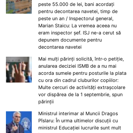
peste 55.000 de lei, bani acordați
pentru decontarea navetei, timp de
peste un an / Inspectorul general,
Marian Staicu: La vremea aceea nu
eram inspector șef. ISJ ne-a cerut să
depunem documente pentru
decontarea navetei
Mai mulți părinți solicită, într-o petiție,
anularea deciziei ISMB de a nu mai
acorda sumele pentru posturile la plata
cu ora din cadrul cluburilor copiilor:
Multe cercuri de activități extrașcolare
vor dispărea de la 1 septembrie, spun
părinții
Ministrul interimar al Muncii Dragos
Pîslaru: În urma ultimelor discuții cu
ministrul Educației lucrurile sunt mult