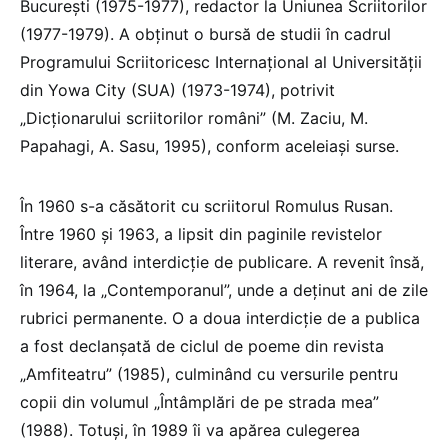
Bucureşti (1975-1977), redactor la Uniunea Scriitorilor
(1977-1979). A obţinut o bursă de studii în cadrul
Programului Scriitoricesc Internaţional al Universităţii
din Yowa City (SUA) (1973-1974), potrivit
„Dicţionarului scriitorilor români” (M. Zaciu, M.
Papahagi, A. Sasu, 1995), conform aceleiași surse.
În 1960 s-a căsătorit cu scriitorul Romulus Rusan.
Între 1960 şi 1963, a lipsit din paginile revistelor
literare, având interdicţie de publicare. A revenit însă,
în 1964, la „Contemporanul”, unde a deţinut ani de zile
rubrici permanente. O a doua interdicţie de a publica
a fost declanşată de ciclul de poeme din revista
„Amfiteatru” (1985), culminând cu versurile pentru
copii din volumul „Întâmplări de pe strada mea”
(1988). Totuşi, în 1989 îi va apărea culegerea