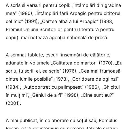
A scris şi versuri pentru copii: „Întâmplări din grădina
mea” (1980), „Întâmplări fără Arpagic pentru cititorul
cel mic” (1991), „Cartea albă a lui Arpagic” (1998,
Premiul Uniunii Scriitorilor pentru literatură pentru
copii), mai notează agenția națională de presă.
A semnat tablete, eseuri, însemnări de călătorie,
adunate în volumele „Calitatea de martor” (1970), „Eu
scriu, tu scrii, el, ea scrie” (1976), „Cea mai frumoasă
dintre lumile posibile” (1978), „Coridoare de oglinzi”
(1984), „Autoportret cu palimpsest” (1986), „Ghicitul
în mulţimi”, „Geniul de a fi” (1998), „Cine sunt eu?”
(2001).
A mai publicat, în colaborare cu soţul său, Romulus
Rusan, cărţi de interviuri cu personalităţi ale culturii