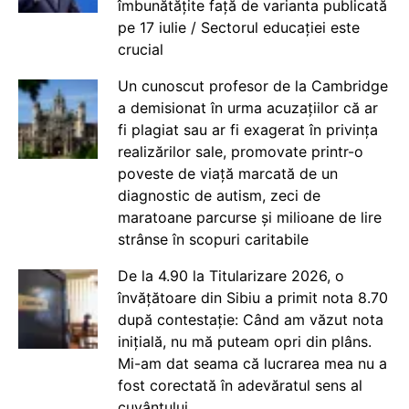
îmbunătățite față de varianta publicată
pe 17 iulie / Sectorul educației este
crucial
Un cunoscut profesor de la Cambridge
a demisionat în urma acuzațiilor că ar
fi plagiat sau ar fi exagerat în privința
realizărilor sale, promovate printr-o
poveste de viață marcată de un
diagnostic de autism, zeci de
maratoane parcurse și milioane de lire
strânse în scopuri caritabile
De la 4.90 la Titularizare 2026, o
învățătoare din Sibiu a primit nota 8.70
după contestație: Când am văzut nota
inițială, nu mă puteam opri din plâns.
Mi-am dat seama că lucrarea mea nu a
fost corectată în adevăratul sens al
cuvântului