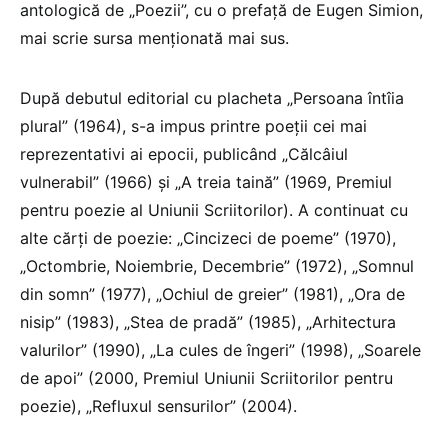
antologică de „Poezii”, cu o prefaţă de Eugen Simion,
mai scrie sursa menţionată mai sus.
După debutul editorial cu placheta „Persoana întîia
plural” (1964), s-a impus printre poeţii cei mai
reprezentativi ai epocii, publicând „Călcâiul
vulnerabil” (1966) şi „A treia taină” (1969, Premiul
pentru poezie al Uniunii Scriitorilor). A continuat cu
alte cărţi de poezie: „Cincizeci de poeme” (1970),
„Octombrie, Noiembrie, Decembrie” (1972), „Somnul
din somn” (1977), „Ochiul de greier” (1981), „Ora de
nisip” (1983), „Stea de pradă” (1985), „Arhitectura
valurilor” (1990), „La cules de îngeri” (1998), „Soarele
de apoi” (2000, Premiul Uniunii Scriitorilor pentru
poezie), „Refluxul sensurilor” (2004).