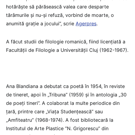
hotărăşte să părăsească valea care desparte
tărâmurile şi nu-şi refuză, vorbind de moarte, o
anumită graţie a jocului”, scrie
Agerpres
.
A făcut studii de filologie romanică, fiind licenţiată a
Facultăţii de Filologie a Universităţii Cluj (1962-1967).
Ana Blandiana a debutat ca poetă în 1954, în reviste
de tineret, apoi în „Tribuna” (1959) şi în antologia „30
de poeţi tineri”. A colaborat la multe periodice din
ţară, printre care „Viaţa Studenţească” sau
„Amfiteatru” (1968-1974). A fost bibliotecară la
Institutul de Arte Plastice ”N. Grigorescu” din