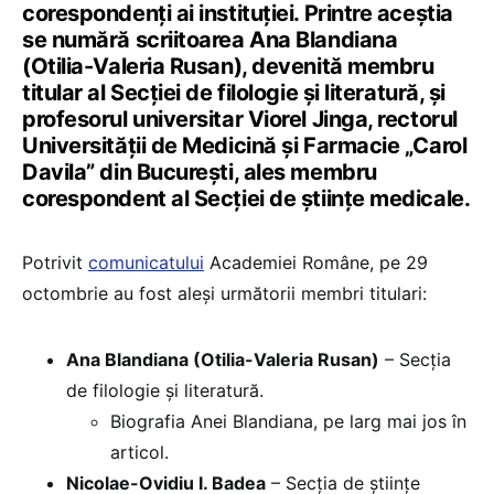
corespondenți ai instituției. Printre aceștia
se numără scriitoarea Ana Blandiana
(Otilia-Valeria Rusan), devenită membru
titular al Secției de filologie și literatură, și
profesorul universitar Viorel Jinga, rectorul
Universității de Medicină și Farmacie „Carol
Davila” din București, ales membru
corespondent al Secției de științe medicale.
Potrivit
comunicatului
Academiei Române, pe 29
octombrie au fost aleși următorii membri titulari:
Ana Blandiana (Otilia-Valeria Rusan)
– Secția
de filologie și literatură.
Biografia Anei Blandiana, pe larg mai jos în
articol.
Nicolae-Ovidiu I. Badea
– Secția de științe