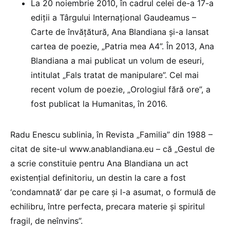
La 20 noiembrie 2010, în cadrul celei de-a 17-a
ediţii a Târgului Internaţional Gaudeamus –
Carte de învăţătură, Ana Blandiana şi-a lansat
cartea de poezie, „Patria mea A4”. În 2013, Ana
Blandiana a mai publicat un volum de eseuri,
intitulat „Fals tratat de manipulare”. Cel mai
recent volum de poezie, „Orologiul fără ore”, a
fost publicat la Humanitas, în 2016.
Radu Enescu sublinia, în Revista „Familia” din 1988 –
citat de site-ul www.anablandiana.eu – că „Gestul de
a scrie constituie pentru Ana Blandiana un act
existenţial definitoriu, un destin la care a fost
‘condamnată’ dar pe care şi l-a asumat, o formulă de
echilibru, între perfecta, precara materie şi spiritul
fragil, de neînvins”.