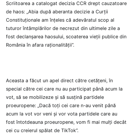
Scriitoarea a catalogat decizia CCR drept cauzatoare
de haos: „Abia după aberanta decizie a Curții
Constituționale am înțeles că adevăratul scop al
tuturor întâmplărilor de necrezut din ultimele zile a
fost declanșarea haosului, scoaterea vieții publice din
România în afara raționalității”.
Aceasta a făcut un apel direct către cetățeni, în
special către cei care nu au participat până acum la
vot, să se mobilizeze și să susțină partidele
proeuropene: „Dacă toți cei care n-au venit până
acum la vot vor veni și vor vota partidele care au
fost întotdeauna proeuropene, vom fi mai mulți decât
cei cu creierul spălat de TikTok”.