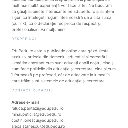
mult mai multă experiență vor face la fel. Ne bucurăm
că găsiți subiecte interesante pe Edupedu.ro și suntem
siguri că înțelegeți rugămintea noastră de a cita sursa
(cu link), ca o declarație reciprocă de respect și
profesionalism. Vă mulțumim!
DESPRE NOI
EduPedu.ro este o publicație online care găzduiește
exclusiv articole din domeniul educației și cercetării.
Urmărim constant cum sunt educați copiii noștri, cine și
cum face politicile din educație și cercetare, cine și cum
îi formează pe profesori, cât de adecvate la lumea în
care trăim sunt sistemele de educație și cercetare.
CONTACT REDACȚIE
Adrese e-mail
raluca.pantazi@edupedu.ro
mihai.peticila@edupedu.ro
costin.ionescu@edupedu.ro
alexa.stanescu@edupedu.ro