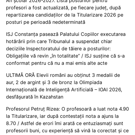
An școlar 2026-2027. Lista posturilor pentru
profesori a fost actualizată, pe fiecare județ, după
repartizarea candidaților de la Titularizare 2026 pe
posturi pe perioadă nedeterminată
ISJ Constanța pasează Palatului Copiilor executarea
hotărârii prin care Tribunalul a suspendat chiar
deciziile Inspectoratului de tăiere a posturilor:
Obligațiile vă revin „în totalitate” / ISJ susține că s-a
conformat pentru că nu a mai emis alte acte
ULTIMĂ ORĂ Elevii români au obținut 3 medalii de
aur, 2 de argint și 3 de bronz la Olimpiada
Internațională de Inteligență Artificială – IOAI 2026,
desfășurată în Kazahstan
Profesorul Petruț Rizea: O profesoară a luat nota 4.90
la Titularizare, iar după contestații nota a ajuns la
8.70 / Astfel de erori îmi arată ce entuziasmați sunt
profesorii buni, cu experiență să vină la corectat și ce