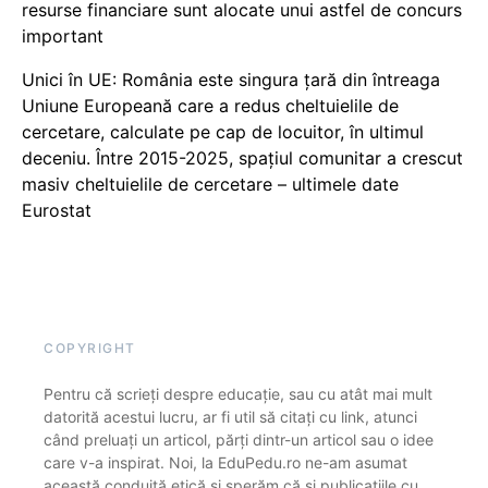
resurse financiare sunt alocate unui astfel de concurs
important
Unici în UE: România este singura țară din întreaga
Uniune Europeană care a redus cheltuielile de
cercetare, calculate pe cap de locuitor, în ultimul
deceniu. Între 2015-2025, spațiul comunitar a crescut
masiv cheltuielile de cercetare – ultimele date
Eurostat
COPYRIGHT
Pentru că scrieți despre educație, sau cu atât mai mult
datorită acestui lucru, ar fi util să citați cu link, atunci
când preluați un articol, părți dintr-un articol sau o idee
care v-a inspirat. Noi, la EduPedu.ro ne-am asumat
această conduită etică și sperăm că și publicațiile cu