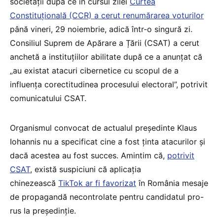
societății după ce în cursul zilei
Curtea
Constituțională (CCR) a cerut renumărarea voturilor
până vineri, 29 noiembrie, adică într-o singură zi.
Consiliul Suprem de Apărare a Țării (CSAT) a cerut
anchetă a instituțiilor abilitate după ce a anunțat că
„au existat atacuri cibernetice cu scopul de a
influența corectitudinea procesului electoral”, potrivit
comunicatului CSAT.
Organismul convocat de actualul președinte Klaus
Iohannis nu a specificat cine a fost ținta atacurilor și
dacă acestea au fost succes. Amintim că,
potrivit
CSAT
, există suspiciuni că aplicația
chinezească
TikTok ar fi favorizat
în România mesaje
de propagandă necontrolate pentru candidatul pro-
rus la președinție.