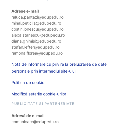
Adrese e-mail
raluca.pantazi@edupedu.ro
mihai.peticila@edupedu.ro
costin.ionescu@edupedu.ro
alexa.stanescu@edupedu.ro
diana.ghimisi@edupedu.ro
stefan.lefter@edupedu.ro
ramona.florea@edupedu.ro
Notă de informare cu privire la prelucrarea de date
personale prin intermediul site-ului
Politica de cookie
Modifică setarile cookie-urilor
PUBLICITATE ȘI PARTENERIATE
Adresă de e-mail
comunicare@edupedu.ro