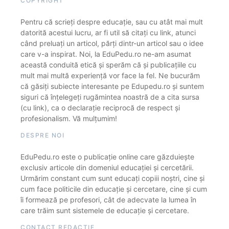
COPYRIGHT
Pentru că scrieți despre educație, sau cu atât mai mult
datorită acestui lucru, ar fi util să citați cu link, atunci
când preluați un articol, părți dintr-un articol sau o idee
care v-a inspirat. Noi, la EduPedu.ro ne-am asumat
această conduită etică și sperăm că și publicațiile cu
mult mai multă experiență vor face la fel. Ne bucurăm
că găsiți subiecte interesante pe Edupedu.ro și suntem
siguri că înțelegeți rugămintea noastră de a cita sursa
(cu link), ca o declarație reciprocă de respect și
profesionalism. Vă mulțumim!
DESPRE NOI
EduPedu.ro este o publicație online care găzduiește
exclusiv articole din domeniul educației și cercetării.
Urmărim constant cum sunt educați copiii noștri, cine și
cum face politicile din educație și cercetare, cine și cum
îi formează pe profesori, cât de adecvate la lumea în
care trăim sunt sistemele de educație și cercetare.
CONTACT REDACȚIE