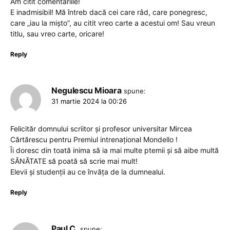
Am citit comentariile!
E inadmisibil! Mă întreb dacă cei care râd, care ponegresc,
care „iau la mișto”, au citit vreo carte a acestui om! Sau vreun
titlu, sau vreo carte, oricare!
Reply
Negulescu Mioara
spune:
31 martie 2024 la 00:26
Felicităr domnului scriitor și profesor universitar Mircea
Cărtărescu pentru Premiul intrenațional Mondello !
Îi doresc din toată inima să ia mai multe ptemii și să aibe multă
SĂNĂTATE să poată să scrie mai mult!
Elevii și studenții au ce învăța de la dumnealui.
Reply
Paul C.
spune: