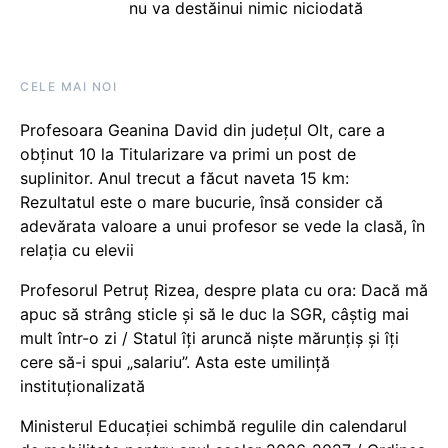
nu va destăinui nimic niciodată
CELE MAI NOI
Profesoara Geanina David din județul Olt, care a
obținut 10 la Titularizare va primi un post de
suplinitor. Anul trecut a făcut naveta 15 km:
Rezultatul este o mare bucurie, însă consider că
adevărata valoare a unui profesor se vede la clasă, în
relația cu elevii
Profesorul Petruț Rizea, despre plata cu ora: Dacă mă
apuc să strâng sticle și să le duc la SGR, câștig mai
mult într-o zi / Statul îți aruncă niște mărunțiș și îți
cere să-i spui „salariu”. Asta este umilință
instituționalizată
Ministerul Educației schimbă regulile din calendarul