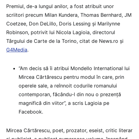
Premiul, de-a lungul anilor, a fost atribuit unor
scriitori precum Milan Kundera, Thomas Bernhard, JM
Coetzee, Don DeLillo, Doris Lessing şi Marilynne
Robinson, potrivit lui Nicola Lagioia, directorul
Târgului de Carte de la Torino, citat de News.ro și
G4Media
.
“Am decis să îi atribui Mondello International lui
Mircea Cărtărescu pentru modul în care, prin
operele sale, a reînnoit codurile romanului
contemporan, făcându-l din nou o prezenţă
magnifică din viitor”, a scris Lagioia pe
Facebook.
Mircea Cărtărescu, poet, prozator, eseist, critic literar
şi publicist, a publicat numeroase volume, începând