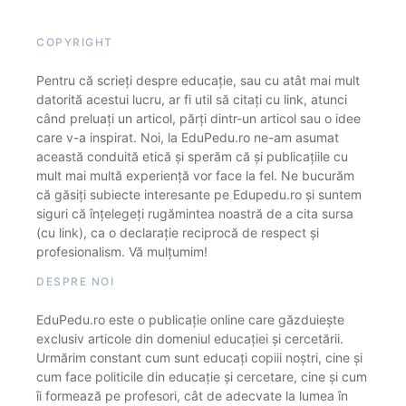
COPYRIGHT
Pentru că scrieți despre educație, sau cu atât mai mult
datorită acestui lucru, ar fi util să citați cu link, atunci
când preluați un articol, părți dintr-un articol sau o idee
care v-a inspirat. Noi, la EduPedu.ro ne-am asumat
această conduită etică și sperăm că și publicațiile cu
mult mai multă experiență vor face la fel. Ne bucurăm
că găsiți subiecte interesante pe Edupedu.ro și suntem
siguri că înțelegeți rugămintea noastră de a cita sursa
(cu link), ca o declarație reciprocă de respect și
profesionalism. Vă mulțumim!
DESPRE NOI
EduPedu.ro este o publicație online care găzduiește
exclusiv articole din domeniul educației și cercetării.
Urmărim constant cum sunt educați copiii noștri, cine și
cum face politicile din educație și cercetare, cine și cum
îi formează pe profesori, cât de adecvate la lumea în