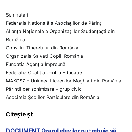
Semnatari:
Federația Națională a Asociațiilor de Părinți
Alianța Națională a Organizațiilor Studențești din
România
Consiliul Tineretului din România
Organizația Salvați Copiii România
Fundația Agenția Împreună
Federația Coaliția pentru Educație
MAKOSZ – Uniunea Liceenilor Maghiari din România
Părinții cer schimbare – grup civic
Asociația Școlilor Particulare din România
Citește și:
DOCUMENT Orarul elevilor nu trebuie să