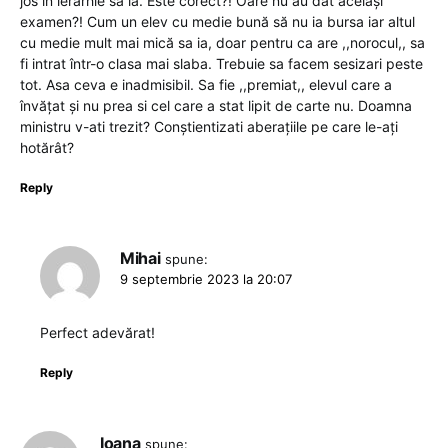
jos in ierarhie să ia. Este corect?! Oare nu au dat același
examen?! Cum un elev cu medie bună să nu ia bursa iar altul
cu medie mult mai mică sa ia, doar pentru ca are ,,norocul,, sa
fi intrat într-o clasa mai slaba. Trebuie sa facem sesizari peste
tot. Asa ceva e inadmisibil. Sa fie ,,premiat,, elevul care a
învățat și nu prea si cel care a stat lipit de carte nu. Doamna
ministru v-ati trezit? Conștientizati aberațiile pe care le-ați
hotărât?
Reply
Mihai
spune:
9 septembrie 2023 la 20:07
Perfect adevărat!
Reply
Ioana
spune: