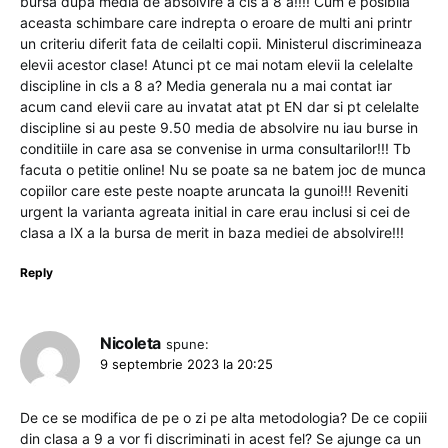
bursa dupa media de absolvire a cls a 8 a!!!! Cum e posibila
aceasta schimbare care indrepta o eroare de multi ani printr
un criteriu diferit fata de ceilalti copii. Ministerul discrimineaza
elevii acestor clase! Atunci pt ce mai notam elevii la celelalte
discipline in cls a 8 a? Media generala nu a mai contat iar
acum cand elevii care au invatat atat pt EN dar si pt celelalte
discipline si au peste 9.50 media de absolvire nu iau burse in
conditiile in care asa se convenise in urma consultarilor!!! Tb
facuta o petitie online! Nu se poate sa ne batem joc de munca
copiilor care este peste noapte aruncata la gunoi!!! Reveniti
urgent la varianta agreata initial in care erau inclusi si cei de
clasa a IX a la bursa de merit in baza mediei de absolvire!!!
Reply
Nicoleta
spune:
9 septembrie 2023 la 20:25
De ce se modifica de pe o zi pe alta metodologia? De ce copiii
din clasa a 9 a vor fi discriminati in acest fel? Se ajunge ca un