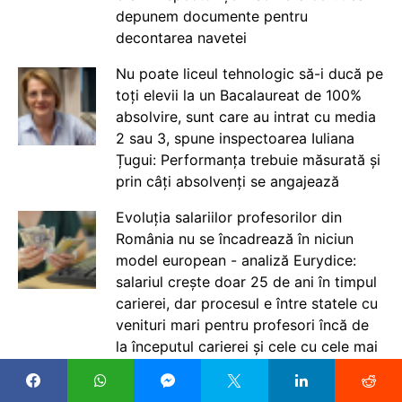
depunem documente pentru
decontarea navetei
Nu poate liceul tehnologic să-i ducă pe
toți elevii la un Bacalaureat de 100%
absolvire, sunt care au intrat cu media
2 sau 3, spune inspectoarea Iuliana
Țugui: Performanța trebuie măsurată și
prin câți absolvenți se angajează
Evoluția salariilor profesorilor din
România nu se încadrează în niciun
model european - analiză Eurydice:
salariul crește doar 25 de ani în timpul
carierei, dar procesul e între statele cu
venituri mari pentru profesori încă de
la începutul carierei și cele cu cele mai
mici salarii