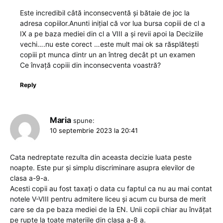
Este incredibil câtă inconsecventă și bătaie de joc la
adresa copiilor.Anunti inițial că vor lua bursa copiii de cl a
IX a pe baza mediei din cl a VIII a și revii apoi la Deciziile
vechi….nu este corect …este mult mai ok sa răsplătești
copiii pt munca dintr un an întreg decât pt un examen
Ce învață copiii din inconsecventa voastră?
Reply
Maria
spune:
10 septembrie 2023 la 20:41
Cata nedreptate rezulta din aceasta decizie luata peste
noapte. Este pur și simplu discriminare asupra elevilor de
clasa a-9-a.
Acesti copii au fost taxați o data cu faptul ca nu au mai contat
notele V-VIII pentru admitere liceu și acum cu bursa de merit
care se da pe baza mediei de la EN. Unii copii chiar au învățat
pe rupte la toate materiile din clasa a-8 a.