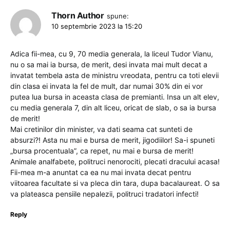
Thorn Author
spune:
10 septembrie 2023 la 15:20
Adica fii-mea, cu 9, 70 media generala, la liceul Tudor Vianu,
nu o sa mai ia bursa, de merit, desi invata mai mult decat a
invatat tembela asta de ministru vreodata, pentru ca toti elevii
din clasa ei invata la fel de mult, dar numai 30% din ei vor
putea lua bursa in aceasta clasa de premianti. Insa un alt elev,
cu media generala 7, din alt liceu, oricat de slab, o sa ia bursa
de merit!
Mai cretinilor din minister, va dati seama cat sunteti de
absurzi?! Asta nu mai e bursa de merit, jigodiilor! Sa-i spuneti
„bursa procentuala”, ca repet, nu mai e bursa de merit!
Animale analfabete, politruci nenorociti, plecati dracului acasa!
Fii-mea m-a anuntat ca ea nu mai invata decat pentru
viitoarea facultate si va pleca din tara, dupa bacalaureat. O sa
va plateasca pensiile nepalezii, politruci tradatori infecti!
Reply