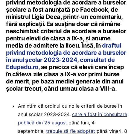
privind metodologia de acordare a burselor
școlare a fost anunțată pe Facebook, de
ministrul Ligia Deca, printr-un comentariu,
fără explicații. Ea susține doar că rămâne
neschimbat criteriul de acordare a burselor
pentru elevii de clasa a IX-a, și anume
media de admitere la liceu. Însă, în
draftul
privind metodologia de acordare a burselor
în anul școlar 2023-2024, consultat de
Edupedu.ro
, se preciza că elevii care încep
în câteva zile clasa a IX-a vor primi burse
de merit, pe baza mediei generale din anul
școlar trecut, când urmau clasa a VIII-a.
Amintim că ordinul cu noile criterii de burse în
anul școlar 2023-2024,
care a fost în consultare
publică din 25 august
până luni, 4
septembrie,
trebuie să fie adoptat
până vineri, 8