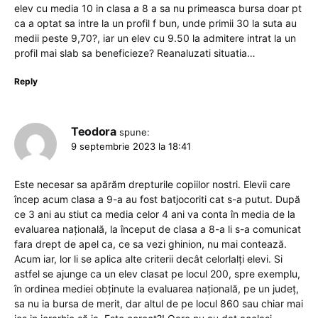
elev cu media 10 in clasa a 8 a sa nu primeasca bursa doar pt
ca a optat sa intre la un profil f bun, unde primii 30 la suta au
medii peste 9,70?, iar un elev cu 9.50 la admitere intrat la un
profil mai slab sa beneficieze? Reanaluzati situatia…
Reply
Teodora
spune:
9 septembrie 2023 la 18:41
Este necesar sa apărăm drepturile copiilor nostri. Elevii care
încep acum clasa a 9-a au fost batjocoriti cat s-a putut. După
ce 3 ani au stiut ca media celor 4 ani va conta în media de la
evaluarea națională, la început de clasa a 8-a li s-a comunicat
fara drept de apel ca, ce sa vezi ghinion, nu mai contează.
Acum iar, lor li se aplica alte criterii decât celorlalți elevi. Si
astfel se ajunge ca un elev clasat pe locul 200, spre exemplu,
în ordinea mediei obținute la evaluarea națională, pe un județ,
sa nu ia bursa de merit, dar altul de pe locul 860 sau chiar mai