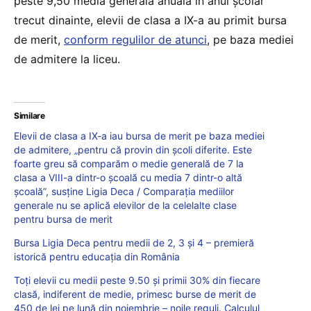
peste 9,50 media generală anuală în anul școlar
trecut dinainte, elevii de clasa a IX-a au primit bursa
de merit,
conform regulilor de atunci
, pe baza mediei
de admitere la liceu.
Similare
Elevii de clasa a IX-a iau bursa de merit pe baza mediei
de admitere, „pentru că provin din școli diferite. Este
foarte greu să comparăm o medie generală de 7 la
clasa a VIII-a dintr-o școală cu media 7 dintr-o altă
școală”, susține Ligia Deca / Comparația mediilor
generale nu se aplică elevilor de la celelalte clase
pentru bursa de merit
Bursa Ligia Deca pentru medii de 2, 3 și 4 – premieră
istorică pentru educația din România
Toți elevii cu medii peste 9.50 și primii 30% din fiecare
clasă, indiferent de medie, primesc burse de merit de
450 de lei pe lună din noiembrie – noile reguli. Calculul