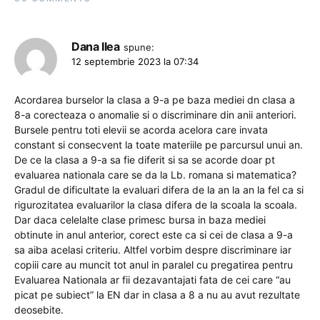
Dana Ilea
spune:
12 septembrie 2023 la 07:34
Acordarea burselor la clasa a 9-a pe baza mediei dn clasa a
8-a corecteaza o anomalie si o discriminare din anii anteriori.
Bursele pentru toti elevii se acorda acelora care invata
constant si consecvent la toate materiile pe parcursul unui an.
De ce la clasa a 9-a sa fie diferit si sa se acorde doar pt
evaluarea nationala care se da la Lb. romana si matematica?
Gradul de dificultate la evaluari difera de la an la an la fel ca si
rigurozitatea evaluarilor la clasa difera de la scoala la scoala.
Dar daca celelalte clase primesc bursa in baza mediei
obtinute in anul anterior, corect este ca si cei de clasa a 9-a
sa aiba acelasi criteriu. Altfel vorbim despre discriminare iar
copiii care au muncit tot anul in paralel cu pregatirea pentru
Evaluarea Nationala ar fii dezavantajati fata de cei care “au
picat pe subiect” la EN dar in clasa a 8 a nu au avut rezultate
deosebite.