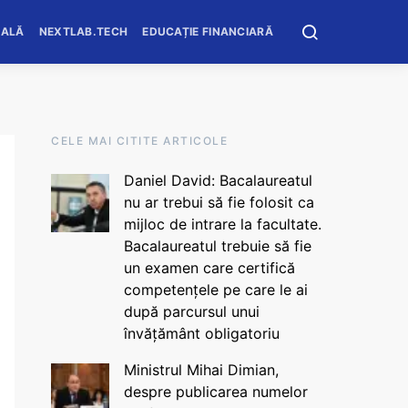
OALĂ
NEXTLAB.TECH
EDUCAȚIE FINANCIARĂ
CELE MAI CITITE ARTICOLE
Daniel David: Bacalaureatul
nu ar trebui să fie folosit ca
mijloc de intrare la facultate.
Bacalaureatul trebuie să fie
un examen care certifică
competențele pe care le ai
după parcursul unui
învățământ obligatoriu
Ministrul Mihai Dimian,
despre publicarea numelor