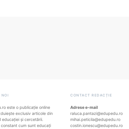
 NOI
CONTACT REDACȚIE
ro este o publicație online
Adrese e-mail
duiește exclusiv articole din
raluca.pantazi@edupedu.ro
 educației și cercetării.
mihai.peticila@edupedu.ro
 constant cum sunt educați
costin.ionescu@edupedu.ro