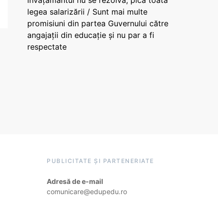
învățământul nu se rezolvă, pică toată
legea salarizării / Sunt mai multe
promisiuni din partea Guvernului către
angajații din educație și nu par a fi
respectate
PUBLICITATE ȘI PARTENERIATE
Adresă de e-mail
comunicare@edupedu.ro