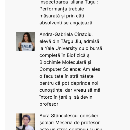
inspectoarea Iuliana Țugui:
Performanța trebuie
măsurată și prin câți
absolvenți se angajează
Andra-Gabriela Cîrstoiu,
elevă din Târgu Jiu, admisă
la Yale University cu o bursă
completă în Biofizică și
Biochimie Moleculară și
Computer Science: Am ales
o facultate în străinătate
pentru că pot deprinde noi
cunoștințe, dar vreau să mă
întorc în țară și să devin
profesor
Aura Stănculescu, consilier
școlar: Meseria de profesor
este un stres continuu și unii