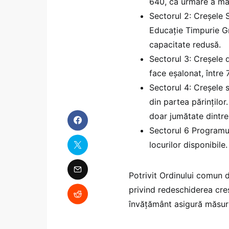
640, ca urmare a măs
Sectorul 2: Creşele 
Educaţie Timpurie Gr
capacitate redusă.
Sectorul 3: Creşele d
face eșalonat, între 7
Sectorul 4: Creșele s
din partea părinţilor
doar jumătate dintre 
Sectorul 6 Programul 
locurilor disponibile.
Potrivit Ordinului comun di
privind redeschiderea creşe
învățământ asigură măsuri