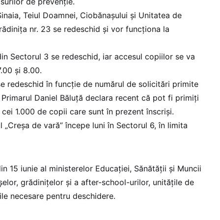
urilor de prevenție.
Sinaia, Teiul Doamnei, Ciobănaşului şi Unitatea de
ădiniţa nr. 23 se redeschid şi vor funcţiona la
in Sectorul 3 se redeschid, iar accesul copiilor se va
.00 și 8.00.
e redeschid în funcţie de numărul de solicitări primite
. Primarul Daniel Băluţă declara recent că pot fi primiţi
cei 1.000 de copii care sunt în prezent înscrişi.
„Creşa de vară” începe luni în Sectorul 6, în limita
n 15 iunie al ministerelor Educaţiei, Sănătăţii şi Muncii
lor, grădiniţelor şi a after-school-urilor, unitățile de
le necesare pentru deschidere.