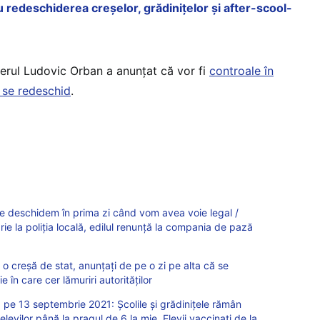
 redeschiderea creșelor, grădinițelor și after-scool-
erul Ludovic Orban a anunțat că vor fi
controale în
e se redeschid
.
le deschidem în prima zi când vom avea voie legal /
ie la poliția locală, edilul renunță la compania de pază
la o creșă de stat, anunțați de pe o zi pe alta că se
e în care cer lămuriri autorităților
e 13 septembrie 2021: Școlile și grădinițele rămân
levilor până la pragul de 6 la mie. Elevii vaccinați de la