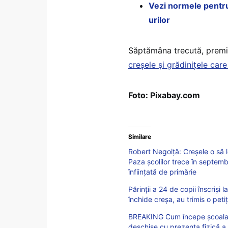
Vezi normele pentru
urilor
Săptămâna trecută, premi
creșele și grădinițele car
Foto: Pixabay.com
Similare
Robert Negoiță: Creșele o să 
Paza școlilor trece în septembr
înființată de primărie
Părinții a 24 de copii înscriși 
închide creșa, au trimis o petiți
BREAKING Cum începe școala p
deschise cu prezența fizică a e