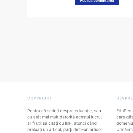
COPYRIGHT
DESPRE
Pentru că scrieți despre educație, sau
EduPedu.
cu atât mai mult datorită acestui lucru,
care găz
ar fi util să citați cu link, atunci când
domeniul
preluați un articol, părți dintr-un articol
Urmărim