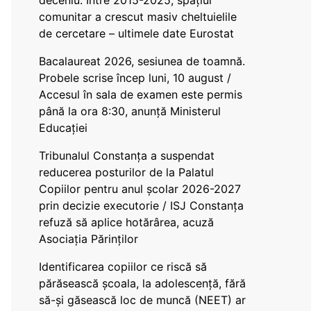
deceniu. Între 2015-2025, spațiul
comunitar a crescut masiv cheltuielile
de cercetare – ultimele date Eurostat
Bacalaureat 2026, sesiunea de toamnă.
Probele scrise încep luni, 10 august /
Accesul în sala de examen este permis
până la ora 8:30, anunță Ministerul
Educației
Tribunalul Constanța a suspendat
reducerea posturilor de la Palatul
Copiilor pentru anul școlar 2026-2027
prin decizie executorie / ISJ Constanța
refuză să aplice hotărârea, acuză
Asociația Părinților
Identificarea copiilor ce riscă să
părăsească școala, la adolescență, fără
să-și găsească loc de muncă (NEET) ar