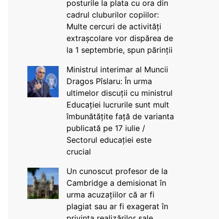
posturile la plata cu ora din
cadrul cluburilor copiilor:
Multe cercuri de activități
extrașcolare vor dispărea de
la 1 septembrie, spun părinții
Ministrul interimar al Muncii
Dragos Pîslaru: În urma
ultimelor discuții cu ministrul
Educației lucrurile sunt mult
îmbunătățite față de varianta
publicată pe 17 iulie /
Sectorul educației este
crucial
Un cunoscut profesor de la
Cambridge a demisionat în
urma acuzațiilor că ar fi
plagiat sau ar fi exagerat în
privința realizărilor sale,