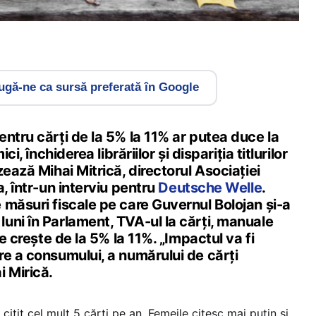
gă-ne ca sursă preferată în Google
ntru cărți de la 5% la 11% ar putea duce la
ci, închiderea librăriilor și dispariția titlurilor
zează Mihai Mitrică, directorul Asociației
a, într-un interviu pentru
Deutsche Welle
.
 măsuri fiscale pe care Guvernul Bolojan și-a
uni în Parlament, TVA-ul la cărți, manuale
te crește de la 5% la 11%. „Impactul va fi
re a consumului, a numărului de cărți
i Mirică.
citit cel mult 5 cărți pe an. Femeile citesc mai puțin și