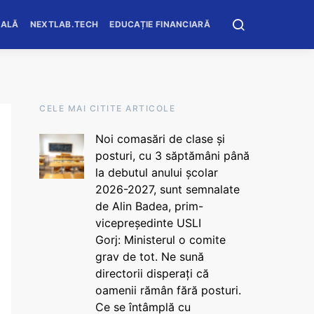
OALĂ
NEXTLAB.TECH
EDUCAȚIE FINANCIARĂ
CELE MAI CITITE ARTICOLE
Noi comasări de clase și
posturi, cu 3 săptămâni până
la debutul anului școlar
2026-2027, sunt semnalate
de Alin Badea, prim-
vicepreședinte USLI
Gorj: Ministerul o comite
grav de tot. Ne sună
directorii disperați că
oamenii rămân fără posturi.
Ce se întâmplă cu