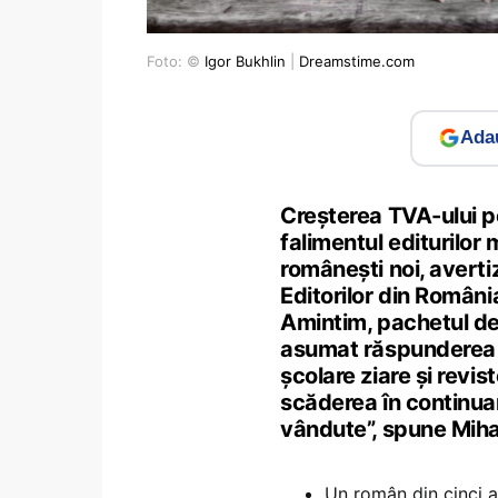
Foto: ©
Igor Bukhlin
|
Dreamstime.com
Adau
Creșterea TVA-ului pe
falimentul editurilor mi
românești noi, averti
Editorilor din Români
Amintim, pachetul de
asumat răspunderea l
școlare ziare și revis
scăderea în continua
vândute”, spune Miha
Un român din cinci a 