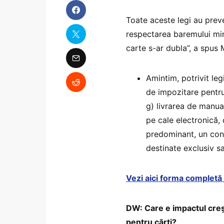
Toate aceste legi au preve
respectarea baremului mini
carte s-ar dubla”, a spus 
Amintim, potrivit le
de impozitare pentru 
g) livrarea de manual
pe cale electronică, 
predominant, un conţ
destinate exclusiv sau
Vezi aici forma completă a
DW: Care e impactul creș
pentru cărți?