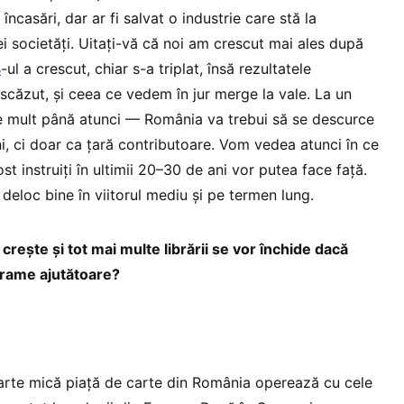
încasări, dar ar fi salvat o industrie care stă la
i societăți. Uitați-vă că noi am crescut mai ales după
B
-ul a crescut, chiar s-a triplat, însă rezultatele
scăzut, și ceea ce vedem în jur merge la vale. La un
 mult până atunci — România va trebui să se descurce
i, ci doar ca țară contributoare. Vom vedea atunci în ce
t instruiți în ultimii 20–30 de ani vor putea face față.
 deloc bine în viitorul mediu și pe termen lung.
 crește și tot mai multe librării se vor închide dacă
grame ajutătoare?
rte mică piață de carte din România operează cu cele