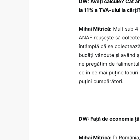
DW: Aveți calcule? Cât ar
la 11% a TVA-ului la cărți
Mihai Mitrică:
Mult sub 4 m
ANAF reușește să colecte
întâmplă că se colectează
bucăți vândute și având ș
ne pregătim de falimentul
ce în ce mai puține locuri
puțini cumpărători.
DW: Față de economia țăr
Mihai Mitrică:
În România, 