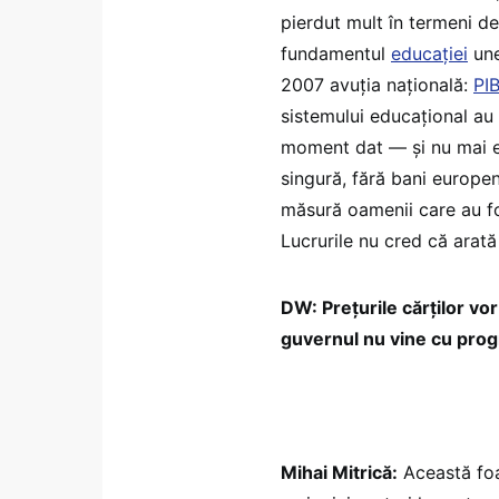
pierdut mult în termeni de 
fundamentul
educației
une
2007 avuția națională:
PI
sistemului educațional au 
moment dat — și nu mai e
singură, fără bani europen
măsură oamenii care au fos
Lucrurile nu cred că arată
DW: Prețurile cărților vor
guvernul nu vine cu pro
Mihai Mitrică:
Această foa