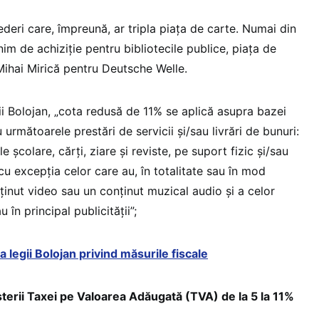
deri care, împreună, ar tripla piața de carte. Numai din
m de achiziție pentru bibliotecile publice, piața de
Mihai Mirică pentru Deutsche Welle.
gii Bolojan, „cota redusă de 11% se aplică asupra bazei
următoarele prestări de servicii și/sau livrări de bunuri:
e şcolare, cărţi, ziare şi reviste, pe suport fizic şi/sau
cu excepţia celor care au, în totalitate sau în mod
inut video sau un conţinut muzical audio şi a celor
 în principal publicităţii”;
 legii Bolojan privind măsurile fiscale
terii Taxei pe Valoarea Adăugată (TVA) de la 5 la 11%