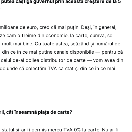
 putea câștiga guvernul prin această creștere de la 5
?
ilioane de euro, cred că mai puțin. Deși, în general,
ze cam o treime din economie, la carte, cumva, se
 mult mai bine. Cu toate astea, scăzând și numărul de
i din ce în ce mai puține canale disponibile — pentru că
 celui de-al doilea distribuitor de carte — vom avea din
 de unde să colectăm TVA ca stat și din ce în ce mai
ii, cât înseamnă piața de carte?
statul și-ar fi permis mereu TVA 0% la carte. Nu ar fi