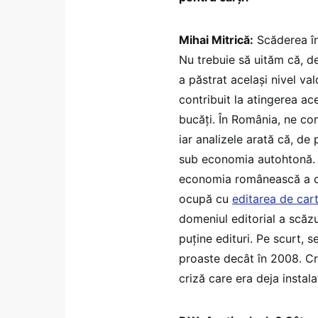
Mihai Mitrică:
Scăderea în
Nu trebuie să uităm că, d
a păstrat același nivel va
contribuit la atingerea ac
bucăți. În România, ne c
iar analizele arată că, de 
sub economia autohtonă. A
economia românească a cr
ocupă cu
editarea de car
domeniul editorial a scă
puține edituri. Pe scurt, 
proaste decât în 2008. C
criză care era deja instala