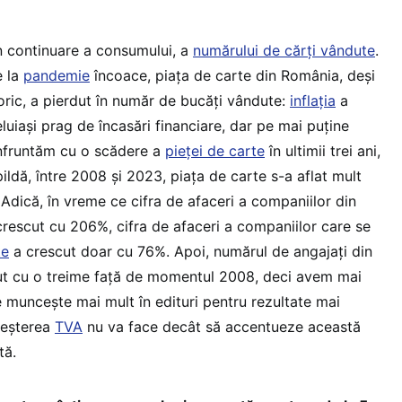
 continuare a consumului, a
numărului de cărți vândute
.
e la
pandemie
încoace, piața de carte din România, deși
loric, a pierdut în număr de bucăți vândute:
inflația
a
eluiași prag de încasări financiare, dar pe mai puține
onfruntăm cu o scădere a
pieței de carte
în ultimii trei ani,
pildă, între 2008 și 2023, piața de carte s-a aflat mult
dică, în vreme ce cifra de afaceri a companiilor din
escut cu 206%, cifra de afaceri a companiilor care se
te
a crescut doar cu 76%. Apoi, numărul de angajați din
zut cu o treime față de momentul 2008, deci avem mai
se muncește mai mult în edituri pentru rezultate mai
reșterea
TVA
nu va face decât să accentueze această
tă.