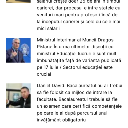
salariul crește doar 25 de ani în timpul
carierei, dar procesul e între statele cu
venituri mari pentru profesori încă de
la începutul carierei și cele cu cele mai
mici salarii
Ministrul interimar al Muncii Dragos
Pîslaru: În urma ultimelor discuții cu
ministrul Educației lucrurile sunt mult
îmbunătățite față de varianta publicată
pe 17 iulie / Sectorul educației este
crucial
Daniel David: Bacalaureatul nu ar trebui
să fie folosit ca mijloc de intrare la
facultate. Bacalaureatul trebuie să fie
un examen care certifică competențele
pe care le ai după parcursul unui
învățământ obligatoriu