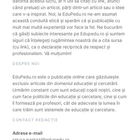
datorită acestui lucru, ar fi util să citați cu link, atunci
când preluați un articol, părți dintr-un articol sau o idee
care v-a inspirat. Noi, la EduPedu.ro ne-am asumat
această conduită etică și sperăm că și publicațiile cu
mult mai multă experiență vor face la fel. Ne bucurăm
că găsiți subiecte interesante pe Edupedu.ro și suntem
siguri că înțelegeți rugămintea noastră de a cita sursa
(cu link), ca o declarație reciprocă de respect și
profesionalism. Vă mulțumim!
DESPRE NOI
EduPedu.ro este o publicație online care găzduiește
exclusiv articole din domeniul educației și cercetării.
Urmărim constant cum sunt educați copiii noștri, cine și
cum face politicile din educație și cercetare, cine și cum
îi formează pe profesori, cât de adecvate la lumea în
care trăim sunt sistemele de educație și cercetare.
CONTACT REDACȚIE
Adrese e-mail
raluca.pantazi@edupedu.ro