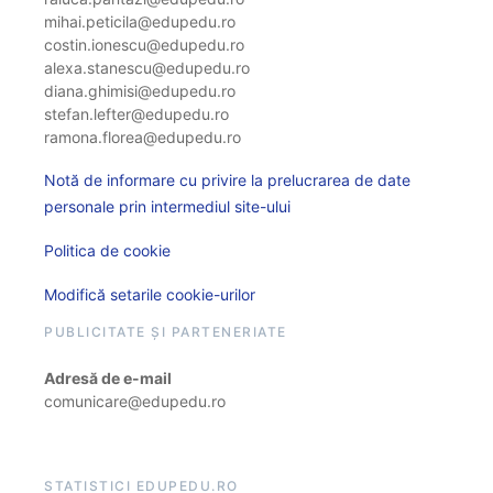
mihai.peticila@edupedu.ro
costin.ionescu@edupedu.ro
alexa.stanescu@edupedu.ro
diana.ghimisi@edupedu.ro
stefan.lefter@edupedu.ro
ramona.florea@edupedu.ro
Notă de informare cu privire la prelucrarea de date
personale prin intermediul site-ului
Politica de cookie
Modifică setarile cookie-urilor
PUBLICITATE ȘI PARTENERIATE
Adresă de e-mail
comunicare@edupedu.ro
STATISTICI EDUPEDU.RO