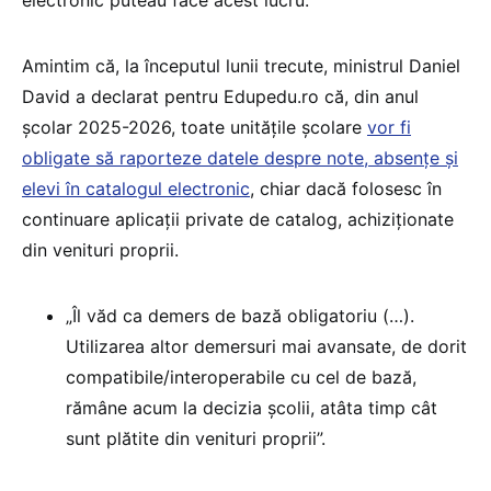
electronic puteau face acest lucru.
Amintim că, la începutul lunii trecute, ministrul Daniel
David a declarat pentru Edupedu.ro că, din anul
școlar 2025-2026, toate unitățile școlare
vor fi
obligate să raporteze datele despre note, absențe și
elevi în catalogul electronic
, chiar dacă folosesc în
continuare aplicații private de catalog, achiziționate
din venituri proprii.
„Îl văd ca demers de bază obligatoriu (…).
Utilizarea altor demersuri mai avansate, de dorit
compatibile/interoperabile cu cel de bază,
rămâne acum la decizia școlii, atâta timp cât
sunt plătite din venituri proprii”.