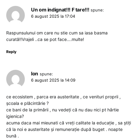
Un om indignat!!! F tare!!!
spune:
6 august 2025 la 17:04
Raspunsulunui om care nu stie cum sa iasa basma
curată!!Vrajeli ..ca se pot face….multe!
Reply
Ion
spune:
6 august 2025 la 14:09
ce ecosistem , parca era austeritate , ce venituri proprii ,
școala e plăcintărie ?
ce bani de la primării , nu vedeți că nu dau nici pt hârtie
igienica?
acuma daca mai mieunati că vreți calitate la educație , sa știți
că la noi e austeritate și remunerație după buget . noapte
bună .