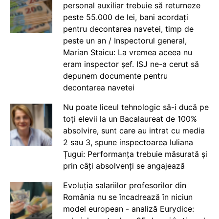
personal auxiliar trebuie să returneze
peste 55.000 de lei, bani acordați
pentru decontarea navetei, timp de
peste un an / Inspectorul general,
Marian Staicu: La vremea aceea nu
eram inspector șef. ISJ ne-a cerut să
depunem documente pentru
decontarea navetei
Nu poate liceul tehnologic să-i ducă pe
toți elevii la un Bacalaureat de 100%
absolvire, sunt care au intrat cu media
2 sau 3, spune inspectoarea Iuliana
Țugui: Performanța trebuie măsurată și
prin câți absolvenți se angajează
Evoluția salariilor profesorilor din
România nu se încadrează în niciun
model european - analiză Eurydice: