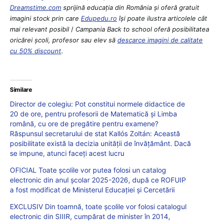
Dreamstime.com
sprijină educaţia din România şi oferă gratuit
imagini stock prin care
Edupedu.ro
îşi poate ilustra articolele cât
mai relevant posibil
/
Campania Back to school oferă posibilitatea
oricărei școli, profesor sau elev să
descarce imagini de calitate
cu 50% discount
.
Similare
Director de colegiu: Pot constitui normele didactice de
20 de ore, pentru profesorii de Matematică și Limba
română, cu ore de pregătire pentru examene?
Răspunsul secretarului de stat Kallós Zoltán: Această
posibilitate există la decizia unității de învățământ. Dacă
se impune, atunci faceți acest lucru
OFICIAL Toate școlile vor putea folosi un catalog
electronic din anul școlar 2025-2026, după ce ROFUIP
a fost modificat de Ministerul Educației și Cercetării
EXCLUSIV Din toamnă, toate școlile vor folosi catalogul
electronic din SIIIR, cumpărat de minister în 2014,