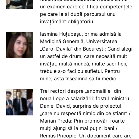
un examen care certifică competențele
pe care le ai după parcursul unui
învățământ obligatoriu
Iasmina Huțupașu, prima admisă la
Medicină Generală, Universitatea
„Carol Davila” din București: Când alegi
un astfel de drum, care necesită mult
învățat, multă muncă, multe sacrificii,
trebuie s-o faci cu sufletul. Pentru
mine, asta înseamnă să fii medic
Trei rectori despre „anomaliile” din
noua Lege a salarizării: fostul ministru
Daniel David, surprins de proiectul
„care nu respectă nimic din ce știam” /
Marian Preda: Prin promovări foarte
mulți ajung să ia mai puțini bani /
Remus Pricopie: Un document care are