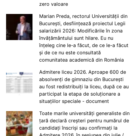
zero valoare
Marian Preda, rectorul Universității din
București, desființează proiectul Legii
salarizării 2026: Modificările în zona
învățământului sunt hilare. Eu nu
înțeleg cine le-a făcut, de ce le-a făcut
și de ce nu este consultată
comunitatea academică din România
Admitere liceu 2026. Aproape 600 de
absolvenți de gimnaziu din București
au fost redistribuiți la liceu, după ce au
participat la etapa de soluționare a
situațiilor speciale - document
Toate marile universități generaliste din
țară declară creșteri pentru numărul de
candidați înscriși sau confirmați la
Admitere 2026, în sesiunea din iulie /