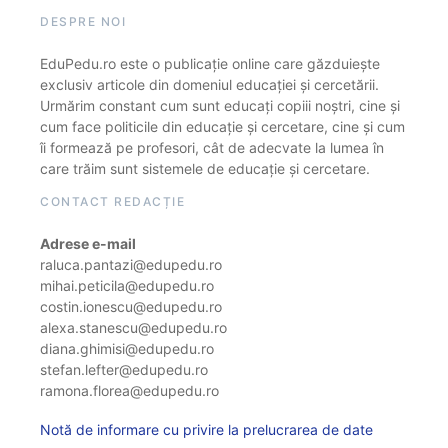
DESPRE NOI
EduPedu.ro este o publicație online care găzduiește
exclusiv articole din domeniul educației și cercetării.
Urmărim constant cum sunt educați copiii noștri, cine și
cum face politicile din educație și cercetare, cine și cum
îi formează pe profesori, cât de adecvate la lumea în
care trăim sunt sistemele de educație și cercetare.
CONTACT REDACȚIE
Adrese e-mail
raluca.pantazi@edupedu.ro
mihai.peticila@edupedu.ro
costin.ionescu@edupedu.ro
alexa.stanescu@edupedu.ro
diana.ghimisi@edupedu.ro
stefan.lefter@edupedu.ro
ramona.florea@edupedu.ro
Notă de informare cu privire la prelucrarea de date