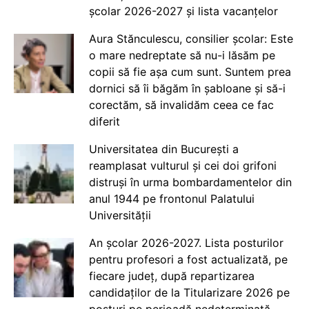
școlar 2026-2027 și lista vacanțelor
Aura Stănculescu, consilier școlar: Este
o mare nedreptate să nu-i lăsăm pe
copii să fie așa cum sunt. Suntem prea
dornici să îi băgăm în șabloane și să-i
corectăm, să invalidăm ceea ce fac
diferit
Universitatea din București a
reamplasat vulturul și cei doi grifoni
distruși în urma bombardamentelor din
anul 1944 pe frontonul Palatului
Universității
An școlar 2026-2027. Lista posturilor
pentru profesori a fost actualizată, pe
fiecare județ, după repartizarea
candidaților de la Titularizare 2026 pe
posturi pe perioadă nedeterminată