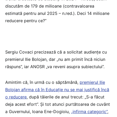
discutăm de 179 de milioane (contravaloarea
estimată pentru anul 2025 – n.red.). Deci 14 milioane
reducere pentru ce?”
Sergiu Covaci precizează că a solicitat audiențe cu
premierul Ilie Bolojan, dar „nu am primit încă niciun
răspuns”, iar ANOSR „va reveni asupra subiectului”.
Amintim că, în urmă cu o săptămână,
premierul Ilie
Bolojan afirma că în Educație nu se mai justifică încă
o reducere
, după tăierile de anul trecut: „S-a făcut
deja acest efort”. Și tot atunci purtătoarea de cuvânt
a Guvernului, Ioana Ene-Dogioiu,
„infirma categoric”
,