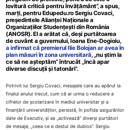
lovitură critică pentru învățământ”, a spus,
marți, pentru Edupedu.ro Sergiu Covaci,
președintele Alianței Naționale a
Organizațiilor Studențești din România
(ANOSR). El a arătat că, deși purtătoarea
de cuvânt a guvernului, Ioana Ene-Dogioiu,
a infirmat că premierul Ilie Bolojan ar avea în
plan măsuri în zona universitară
, „nu știm la
ce să ne așteptăm” întrucât „încă apar
diverse discuții și tatonări”.
Potrivit lui Sergiu Covaci, mesajele care au apărut la
finalul anului trecut, cum că ar urma o reducere a
cifrelor de școlarizare în mediul universitar și a
finanțării universităților, persistă, în pofida asigurărilor
date de Executiv, și se „activează” diverși purtători
de mesaje, „ceea ce e destul de dubios”. Sergiu