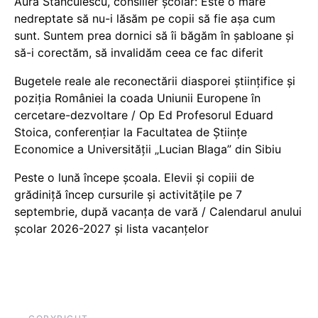
Aura Stănculescu, consilier școlar: Este o mare
nedreptate să nu-i lăsăm pe copii să fie așa cum
sunt. Suntem prea dornici să îi băgăm în șabloane și
să-i corectăm, să invalidăm ceea ce fac diferit
Bugetele reale ale reconectării diasporei științifice și
poziția României la coada Uniunii Europene în
cercetare-dezvoltare / Op Ed Profesorul Eduard
Stoica, conferențiar la Facultatea de Științe
Economice a Universității „Lucian Blaga” din Sibiu
Peste o lună începe școala. Elevii și copiii de
grădiniță încep cursurile și activitățile pe 7
septembrie, după vacanța de vară / Calendarul anului
școlar 2026-2027 și lista vacanțelor