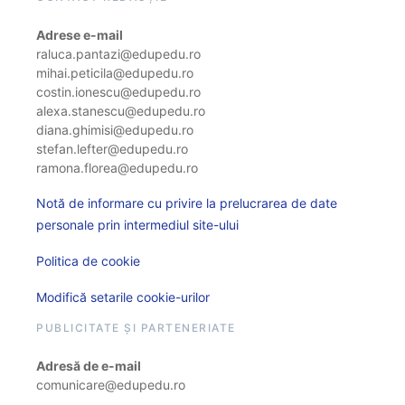
Adrese e-mail
raluca.pantazi@edupedu.ro
mihai.peticila@edupedu.ro
costin.ionescu@edupedu.ro
alexa.stanescu@edupedu.ro
diana.ghimisi@edupedu.ro
stefan.lefter@edupedu.ro
ramona.florea@edupedu.ro
Notă de informare cu privire la prelucrarea de date
personale prin intermediul site-ului
Politica de cookie
Modifică setarile cookie-urilor
PUBLICITATE ȘI PARTENERIATE
Adresă de e-mail
comunicare@edupedu.ro