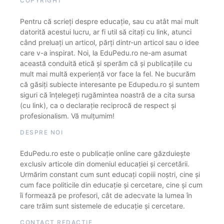
COPYRIGHT
Pentru că scrieți despre educație, sau cu atât mai mult
datorită acestui lucru, ar fi util să citați cu link, atunci
când preluați un articol, părți dintr-un articol sau o idee
care v-a inspirat. Noi, la EduPedu.ro ne-am asumat
această conduită etică și sperăm că și publicațiile cu
mult mai multă experiență vor face la fel. Ne bucurăm
că găsiți subiecte interesante pe Edupedu.ro și suntem
siguri că înțelegeți rugămintea noastră de a cita sursa
(cu link), ca o declarație reciprocă de respect și
profesionalism. Vă mulțumim!
DESPRE NOI
EduPedu.ro este o publicație online care găzduiește
exclusiv articole din domeniul educației și cercetării.
Urmărim constant cum sunt educați copiii noștri, cine și
cum face politicile din educație și cercetare, cine și cum
îi formează pe profesori, cât de adecvate la lumea în
care trăim sunt sistemele de educație și cercetare.
CONTACT REDACȚIE