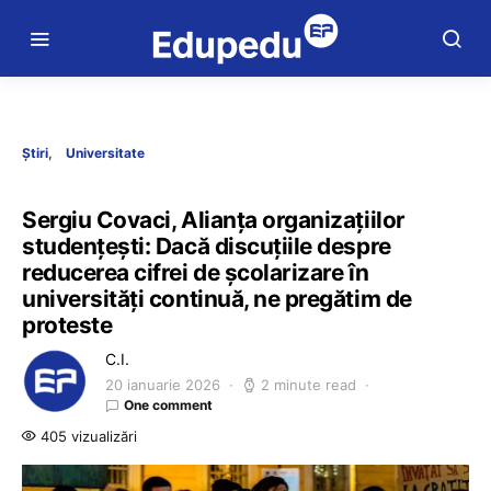
Știri
Universitate
Sergiu Covaci, Alianța organizațiilor
studențești: Dacă discuțiile despre
reducerea cifrei de școlarizare în
universități continuă, ne pregătim de
proteste
C.I.
20 ianuarie 2026
2 minute read
One comment
405 vizualizări